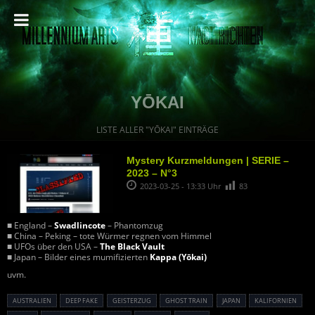
YŌKAI
LISTE ALLER "YŌKAI" EINTRÄGE
Mystery Kurzmeldungen | SERIE –
2023 – N°3
2023-03-25 - 13:33 Uhr
83
■ England –
Swadlincote
– Phantomzug
■ China – Peking – tote Würmer regnen vom Himmel
■ UFOs über den USA –
The Black Vault
■ Japan – Bilder eines mumifizierten
Kappa (Yōkai)
uvm.
AUSTRALIEN
DEEP FAKE
GEISTERZUG
GHOST TRAIN
JAPAN
KALIFORNIEN