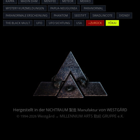
KAPPA
MADIN DAM
MENIFEE
METEOR
MEXIKO
MYSTERY KURZMELDUNGEN
PAPUA-NEUGUINEA
PARANORMAL
PARANORMALE ERSCHEINUNG
PHANTOM
SEESTIFT
SWADLINCOTE
SYDNEY
THE BLACK VAULT
UFO
UFO SICHTUNG
USA
« ZURÜCK
YŌKAI
Powered By :
Hergestellt in der
von
NICHTRAUM 製造 Manufaktur
WESTGÅRD
Westgård
MILLENNIUM ARTS 勤続 GRUPPE e.K.
© 1994-2026
→