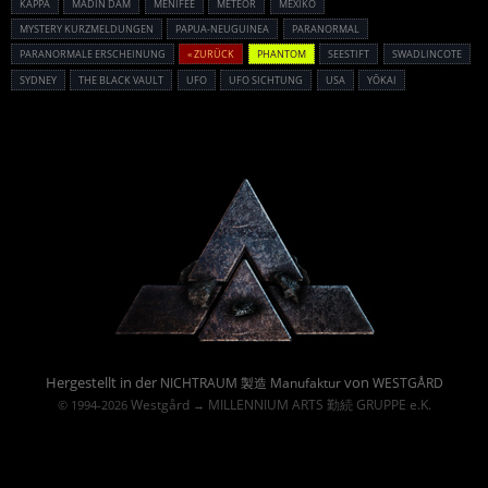
KAPPA
MADIN DAM
MENIFEE
METEOR
MEXIKO
MYSTERY KURZMELDUNGEN
PAPUA-NEUGUINEA
PARANORMAL
PARANORMALE ERSCHEINUNG
« ZURÜCK
PHANTOM
SEESTIFT
SWADLINCOTE
SYDNEY
THE BLACK VAULT
UFO
UFO SICHTUNG
USA
YŌKAI
Powered By :
Hergestellt in der
von
NICHTRAUM 製造 Manufaktur
WESTGÅRD
Westgård
MILLENNIUM ARTS 勤続 GRUPPE e.K.
© 1994-2026
→