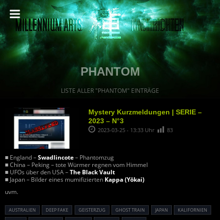
PHANTOM
LISTE ALLER "PHANTOM" EINTRÄGE
Mystery Kurzmeldungen | SERIE –
2023 – N°3
2023-03-25 - 13:33 Uhr
83
■ England –
Swadlincote
– Phantomzug
■ China – Peking – tote Würmer regnen vom Himmel
■ UFOs über den USA –
The Black Vault
■ Japan – Bilder eines mumifizierten
Kappa (Yōkai)
uvm.
AUSTRALIEN
DEEP FAKE
GEISTERZUG
GHOST TRAIN
JAPAN
KALIFORNIEN