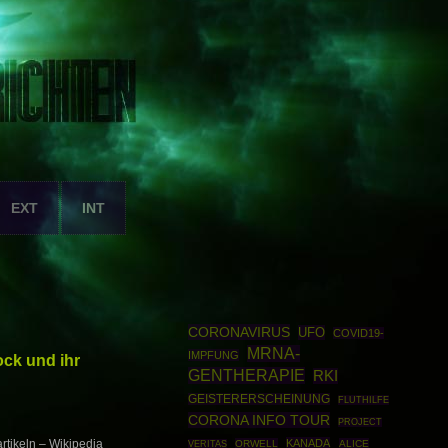
EXT
INT
CORONAVIRUS
UFO
COVID19-
MRNA-
IMPFUNG
ck und ihr
GENTHERAPIE
RKI
GEISTERERSCHEINUNG
FLUTHILFE
CORONA INFO TOUR
PROJECT
KANADA
tikeln – Wikipedia
ORWELL
ALICE
VERITAS