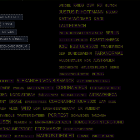
KRIEG
OSM
FBI
WEIDEL
GLITCH
JUSTUS P. HOFFMANN
NSDAP
ALENASOPHIE
KATJA WÖRMER
KARL
FOSSA
LAUTERBACH
NETZDG
BERLIN
INFEKTIONSSCHUTZGESETZ
ISCHES BÜNDNIS
ROBERT HABECK
JEFFREY EPSTEIN
ICIC
BUSTOUR 2020
FRANKREICH
ECONOMIC FORUM
PARANORMAL
BUNDESWEHR
DDR
AUSTRALIEN
MULDENTALER
NDR
GESCHICHTE
HITLERS FLUCHT
SERIE
BITWIG
IMPFGESCHÄDIGTE
ALEXANDER VON BISMARCK
FILBERT
POLY GRID ANLEITUNG
CORONA VIRUS
RAPIE
ANGELA MERKEL
FLUTKATASTROPHE
WUHAN
ASTRAZENECA
NGEN
NORD STREAM
大名 ASPHYX
MARKUS HAINTZ
ISRAEL
CORONA INFO TOUR 2020
ENT
UAP
EPSTEIN FILES
ELON
WHO
ALIEN
UK
AMBIENT
ASA
LOFI
MRNA-GENTHERAPY
PCR TEST
SYMBOLS
TWITTER-DATEIEN
SCHWEDEN
TANZANIA
AUSEN
HOMBURGSHINTERGRUND
MRNA-IMPFSCHADEN
PLAUEN
KI
FFP2 MASKE
MRNA-IMPFSTOFF
HEIKO SCHOENING
MARKUS FIEDLER
BAHNER
WIDERSTAND
GRIPPE
DER MENSCH