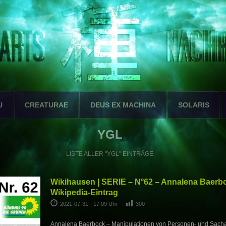
U
CREATURAE
DEUS EX MACHINA
SOLARIS
YGL
LISTE ALLER "YGL" EINTRÄGE
Wikihausen | SERIE – N°62 – Annalena Baerbo
Wikipedia-Eintrag
2021-07-31 - 17:09 Uhr
300
Annalena Baerbock – Manipulationen von Personen- und Sachar