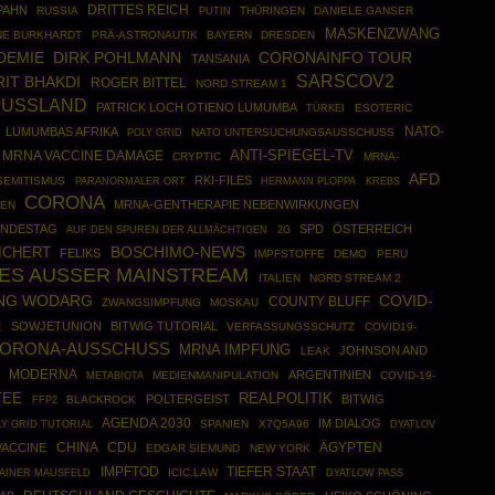
DRITTES REICH
PAHN
RUSSIA
PUTIN
THÜRINGEN
DANIELE GANSER
MASKENZWANG
NE BURKHARDT
PRÄ-ASTRONAUTIK
BAYERN
DRESDEN
DEMIE
DIRK POHLMANN
CORONAINFO TOUR
TANSANIA
SARSCOV2
IT BHAKDI
ROGER BITTEL
NORD STREAM 1
USSLAND
PATRICK LOCH OTIENO LUMUMBA
TÜRKEI
ESOTERIC
NATO-
LUMUMBAS AFRIKA
POLY GRID
NATO UNTERSUCHUNGSAUSSCHUSS
ANTI-SPIEGEL-TV
MRNA VACCINE DAMAGE
CRYPTIC
MRNA-
AFD
RKI-FILES
SEMITISMUS
HERMANN PLOPPA
PARANORMALER ORT
KREBS
CORONA
MRNA-GENTHERAPIE NEBENWIRKUNGEN
GEN
NDESTAG
SPD
ÖSTERREICH
AUF DEN SPUREN DER ALLMÄCHTIGEN
2G
BOSCHIMO-NEWS
ICHERT
FELIKS
IMPFSTOFFE
DEMO
PERU
ES AUSSER MAINSTREAM
ITALIEN
NORD STREAM 2
NG WODARG
COVID-
COUNTY BLUFF
ZWANGSIMPFUNG
MOSKAU
SOWJETUNION
BITWIG TUTORIAL
E
VERFASSUNGSSCHUTZ
COVID19-
CORONA-AUSSCHUSS
MRNA IMPFUNG
JOHNSON AND
LEAK
MODERNA
ARGENTINIEN
MEDIENMANIPULATION
COVID-19-
METABIOTA
TEE
REALPOLITIK
POLTERGEIST
BITWIG
FFP2
BLACKROCK
AGENDA 2030
IM DIALOG
LY GRID TUTORIAL
SPANIEN
X7Q5A96
DYATLOV
CHINA
CDU
ÄGYPTEN
VACCINE
EDGAR SIEMUND
NEW YORK
IMPFTOD
TIEFER STAAT
AINER MAUSFELD
ICIC.LAW
DYATLOW PASS