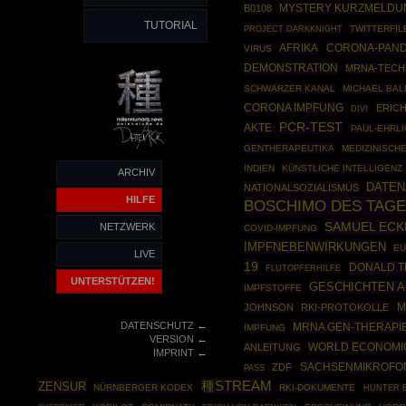
B0108
MYSTERY KURZMELDU
TUTORIAL
PROJECT DARKKNIGHT
TWITTERFIL
AFRIKA
CORONA-PAND
VIRUS
DEMONSTRATION
MRNA-TECH
SCHWARZER KANAL
MICHAEL BA
CORONA IMPFUNG
ERICH
DIVI
PCR-TEST
AKTE
PAUL-EHRLI
GENTHERAPEUTIKA
MEDIZINISCH
INDIEN
KÜNSTLICHE INTELLIGENZ
ARCHIV
DATE
NATIONALSOZIALISMUS
HILFE
BOSCHIMO DES TAG
SAMUEL ECK
NETZWERK
COVID-IMPFUNG
IMPFNEBENWIRKUNGEN
EU
LIVE
19
DONALD 
FLUTOPFERHILFE
UNTERSTÜTZEN!
GESCHICHTEN A
IMPFSTOFFE
M
JOHNSON
RKI-PROTOKOLLE
←
DATENSCHUTZ
MRNA GEN-THERAPI
IMPFUNG
←
VERSION
WORLD ECONOMI
ANLEITUNG
←
IMPRINT
SACHSENMIKROFO
ZDF
PASS
種STREAM
ZENSUR
NÜRNBERGER KODEX
RKI-DOKUMENTE
HUNTER 