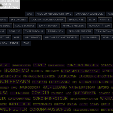
AKA
AMADEU ANTONIO STIFTUNG
ANNALENA BAERBOCK
ANN
RDAN
DIE GRÜNEN
DOKTORPOLYONEPOLYMER
EIFELOCHSE
ELI U
FIONA B.
OE BIDEN
KLAUS SCHWAB
LARRY SANGER
MARKUS FIEDLER
MONDÄNITÄT1990
NIG
STGB 130
THERANDOMIP
TIMDEMISCH
TRANSATLANTIKER
TRANSATLANT
ETZUNG
WEF
WEITERWEG
WELTWIRTSCHAFTSFORUM
WIKIHAUSEN
WORLD 
GLOBAL LEADER
ZIKO
RESET
PFIZER
CHRISTIAN DROSTEN
SERGEY 
IMMUNSYSTEM
MIKE YEADON
BOSCHIMO
MRNA IMPFTECHNOLOGIE
GENTHE
FE
SINSHEIM
INTERVIEW
ADIMIR PUTIN
MRNA GEN-INJEKTION
LOCKDOWN
LANDGERICHT GÖTTI
SCHIFFMANN
BUSTOUR
PROPAGANDA
AFRIKANISCHER KONTIN
PEI
RALF LUDWIG
JVA ROSDORF
MRNA IMFPSTOFF
MWGFD
TIONEN
NWO
N
COVID19
USA
QUERDENKEN
TIEFENSTAAT
YOUTUBE
NGO
GENOZID
CORONA INFOTOUR
WIKIH
TLER
CORONAIMPFUNG
TRANSKOMMUNIKATION
IMPFPFLICHT
HWAB
GEIST
TWITTER-FILES
IMPFTOT
PSIRAM
COSMO
種DEUS
IANE FISCHER
CORONA-AUSSCHUSS
BEATE 
NEW WORLD ORDER