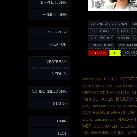
EMPFEHLUNG
ERMITTLUNG
BÜNDNIS 90/DIE GRÜNEN
CI
GEORG HÜGLER
HAAR
J
INTERVIEW
NILLURCHEIER
SCHEINT SIN
KREATION
ULRICH LEINER
VOLKSVERH
« ZURÜCK
YGL
YOUNG 
LIVESTREAM
MEDIUM
GREAT 
HITLER
GEOPOLITIK
UKRAINE-KONFLIKT
JAMES O'KEE
SONDERMELDUNG
DEEP STATE
WL
GESCHÄDIGT
BODO 
IMPFSCHADEN
STATUS
UKRAINEKRIEG
DEMONSTRA
MUSK
WOLFGANG GREULICH
ADOLF HI
ÜBERSTERBLICHKEIT
TERMIN
WEF
DIE GRÜNEN
KLAUS SC
VIV
IMPFNEBENWIRKUNG
TEST