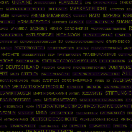
UKRAINE
PLANDEMIE
NGEN
JENS S
ARNE SCHMITT
EVD
UKRAINE-KRIEG
MASKENPFLICHT
ROBERT-KOCH INSTITUT
BILL GATES
ES
PROZESS
AR
NATO
PAN
EMIE
ANNALENA BAERBOCK
IMPFUNG
IMPFZWANG
GEISTER
MRNA-INJEKTION
SUCHAR
NOLOGIE
GEIMPFT
FRIEDRICH MERZ
MÜNCHEN
R
SACHSEN
WIKIMEDIA
MEXIKO
CORONAKRISE
LLWEG
MODRNA-GENTHERAPIE
ANTI-SPIEGEL
HIGH NOON
 VON DÄNIKEN
CHRISTOF MISERÉ
GRAPHEN
EU
GRAPHENOXID
CH INSTITUT
CORONA BUSTOUR 2020
CORONASCHUTZIMPFUNG
PFIZERBIONTECH
E MASKE
SCHATTENWESEN
ASPHYX
BUNDESREGIERUNG
ANTI
NATO AKTE
TRANSHUMANISMUS
MASKENATTEST
BSW
TWITTER AKTEN
GÖTTIN
NARCHE
STIFTUNG CORONA-AUSCHUSS
MANIPULATION
P.L.O. LUMUMBA
BU
ES
DEUTSCHLAND
DOMINIK RE
CALMING
RELIGION
MICHAEL KRETSCHMER
ALL
ERT
BITTEL TV
CORONA INFO REVIVAL TOUR
MARS
JVA BREMERVÖRDE
WOLFGA
EVENT 201
CORONA-IMPFUNG
ROPÄISCHE UNION
MUSIC
VIREN
3G
TRUMP
WELTWIRTSCHAFTSFORUM
DIKTATUR
AHRWEILER
WIRTSCHAFTSKRIS
STIFTUNG 
US WIKIHAUSEN
3121534312
MARTIN BRAUKMANN
ANTIFA
RNA-IMPFSTOFFE
MYTHEN METZGER
WORLD HEALTH ORGANIZATION
ARD
JAPAN
INTERNATIONAL CRIMES INVESTIGATIVE COMMIT
E
NIEDERLANDE
KLIMA
MRNA
C FORUM
CHRISTENTUM
VCV RACK
DAGMAR SCHÖN
PO
KINDERSCHUTZ
DEUTSCHE GESCHICHTE
N
MRNA 
ANTHONY FAUCI
WILHELM DOMKE-SCHULZ
CIA
TWITTER
SHADOW PEOPLE
BIOWAFFEN
KLIMAWANDEL
R
BIDEN
DJATLOW PASS
REINER FUELLMICH