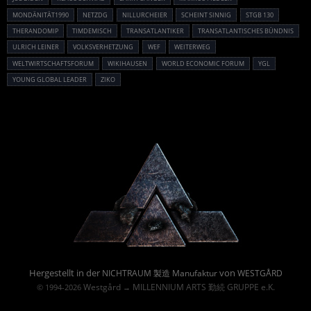
MONDÄNITÄT1990
NETZDG
NILLURCHEIER
SCHEINT SINNIG
STGB 130
THERANDOMIP
TIMDEMISCH
TRANSATLANTIKER
TRANSATLANTISCHES BÜNDNIS
ULRICH LEINER
VOLKSVERHETZUNG
WEF
WEITERWEG
WELTWIRTSCHAFTSFORUM
WIKIHAUSEN
WORLD ECONOMIC FORUM
YGL
YOUNG GLOBAL LEADER
ZIKO
Powered By :
Hergestellt in der
von
NICHTRAUM 製造 Manufaktur
WESTGÅRD
Westgård
MILLENNIUM ARTS 勤続 GRUPPE e.K.
© 1994-2026
→