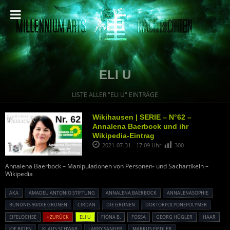
ELI U
LISTE ALLER "ELI U" EINTRÄGE
Wikihausen | SERIE – N°62 –
Annalena Baerbock und ihr
Wikipedia-Eintrag
2021-07-31 - 17:09 Uhr
300
Annalena Baerbock – Manipulationen von Personen- und Sachartikeln –
Wikipedia
AKA
AMADEU ANTONIO STIFTUNG
ANNALENA BAERBOCK
ANNALENASOPHIE
BÜNDNIS 90/DIE GRÜNEN
CIRDAN
DIE GRÜNEN
DOKTORPOLYONEPOLYMER
EIFELOCHSE
« ZURÜCK
ELI U
FIONA B.
FOSSA
GEORG HÜGLER
HAAR
JOE BIDEN
KLAUS SCHWAB
LARRY SANGER
MARKUS FIEDLER