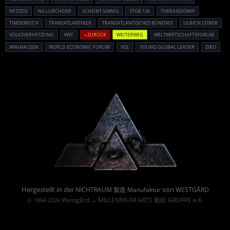
NETZDG
NILLURCHEIER
SCHEINT SINNIG
STGB 130
THERANDOMIP
TIMDEMISCH
TRANSATLANTIKER
TRANSATLANTISCHES BÜNDNIS
ULRICH LEINER
VOLKSVERHETZUNG
WEF
« ZURÜCK
WEITERWEG
WELTWIRTSCHAFTSFORUM
WIKIHAUSEN
WORLD ECONOMIC FORUM
YGL
YOUNG GLOBAL LEADER
ZIKO
Powered By :
Hergestellt in der
von
NICHTRAUM 製造 Manufaktur
WESTGÅRD
Westgård
MILLENNIUM ARTS 勤続 GRUPPE e.K.
© 1994-2026
→