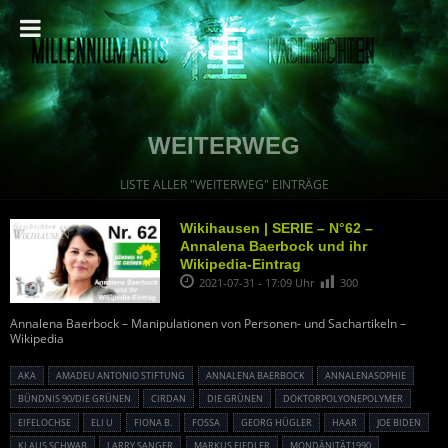
WEITERWEG
LISTE ALLER "WEITERWEG" EINTRÄGE
Wikihausen | SERIE – N°62 –
Annalena Baerbock und ihr
Wikipedia-Eintrag
2021-07-31 - 17:09 Uhr
300
Annalena Baerbock – Manipulationen von Personen- und Sachartikeln –
Wikipedia
AKA
AMADEU ANTONIO STIFTUNG
ANNALENA BAERBOCK
ANNALENASOPHIE
BÜNDNIS 90/DIE GRÜNEN
CIRDAN
DIE GRÜNEN
DOKTORPOLYONEPOLYMER
EIFELOCHSE
ELI U
FIONA B.
FOSSA
GEORG HÜGLER
HAAR
JOE BIDEN
KLAUS SCHWAB
LARRY SANGER
MARKUS FIEDLER
MONDÄNITÄT1990