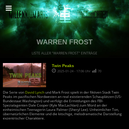
WARREN FROST
LISTE ALLER "WARREN FROST" EINTRÄGE
Twin Peaks
2025-01-24 - 17:06 Uhr
70
Die Serie von
David Lynch
und Mark Frost spielt in der fiktiven Stadt Twin
Peaks im pazifischen Nordwesten an real existierenden Schauplätzen (US-
Bundestaat Washington) und verfolgt die Ermittlungen des FBI-
Spezialagenten Dale Cooper (Kyle MacLachlan) zum Mord an der
einheimischen Teenagerin Laura Palmer (Sheryl Lee). Unheimlicher Ton,
übernatürlichen Elemente und die kitschige, melodramatische Darstellung
exzentrischer Charaktere.