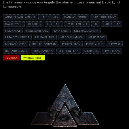
Die Filmmusik wurde von Angelo Badalamenti zusammen mit David Lynch
komponiert.
ANGELO BADALAMENTI
DALE COOPER
DANA ASHBROOK
DAVID DUCHOVNY
DAVID LYNCH
DOUBLE R
ERIC DA RE
EVERETT MCGILL
FBI
HARRY GOAZ
JACK NANCE
JAMES MARSHALL
JOAN CHEN
KYLE MACLACHLAN
LARA FLYNN BOYLE
LAURA PALMER
MÄDCHEN AMICK
MARK FROST
MICHAEL HORSE
MICHAEL ONTKEAN
PEGGY LIPTON
PIPER LAURIE
RAY WISE
RICHARD BEYMER
RUSS TAMBLYN
SHERILYN FENN
SHERYL LEE
TWIN PEAKS
« ZURÜCK
WARREN FROST
Powered By :