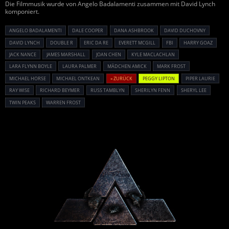
Die Filmmusik wurde von Angelo Badalamenti zusammen mit David Lynch
komponiert.
ANGELO BADALAMENTI
DALE COOPER
DANA ASHBROOK
DAVID DUCHOVNY
DAVID LYNCH
DOUBLE R
ERIC DA RE
EVERETT MCGILL
FBI
HARRY GOAZ
JACK NANCE
JAMES MARSHALL
JOAN CHEN
KYLE MACLACHLAN
LARA FLYNN BOYLE
LAURA PALMER
MÄDCHEN AMICK
MARK FROST
MICHAEL HORSE
MICHAEL ONTKEAN
« ZURÜCK
PEGGY LIPTON
PIPER LAURIE
RAY WISE
RICHARD BEYMER
RUSS TAMBLYN
SHERILYN FENN
SHERYL LEE
TWIN PEAKS
WARREN FROST
Powered By :