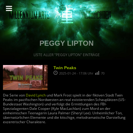
PEGGY LIPTON
LISTE ALLER "PEGGY LIPTON" EINTRÄGE
Twin Peaks
2025-01-24 - 17:06 Uhr
70
Die Serie von
David Lynch
und Mark Frost spielt in der fiktiven Stadt Twin
Peaks im pazifischen Nordwesten an real existierenden Schauplätzen (US-
Bundestaat Washington) und verfolgt die Ermittlungen des FBI-
Spezialagenten Dale Cooper (Kyle MacLachlan) zum Mord an der
einheimischen Teenagerin Laura Palmer (Sheryl Lee). Unheimlicher Ton,
übernatürlichen Elemente und die kitschige, melodramatische Darstellung
exzentrischer Charaktere.