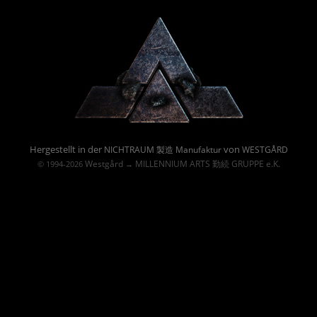
Powered By :
Hergestellt in der
von
NICHTRAUM 製造 Manufaktur
WESTGÅRD
Westgård
MILLENNIUM ARTS 勤続 GRUPPE e.K.
© 1994-2026
→