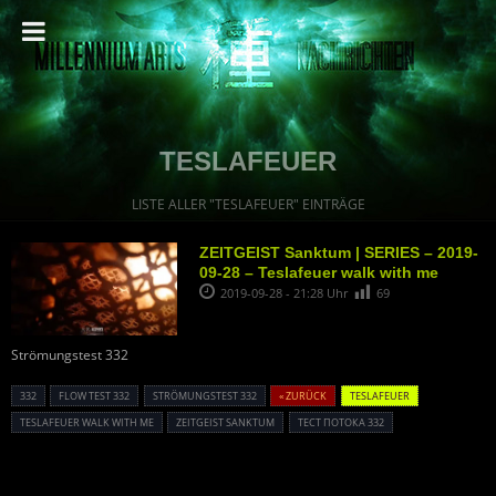
TESLAFEUER
LISTE ALLER "TESLAFEUER" EINTRÄGE
ZEITGEIST Sanktum | SERIES – 2019-
09-28 – Teslafeuer walk with me
2019-09-28 - 21:28 Uhr
69
Strömungstest 332
332
FLOW TEST 332
STRÖMUNGSTEST 332
« ZURÜCK
TESLAFEUER
TESLAFEUER WALK WITH ME
ZEITGEIST SANKTUM
ТЕСТ ПОТОКА 332