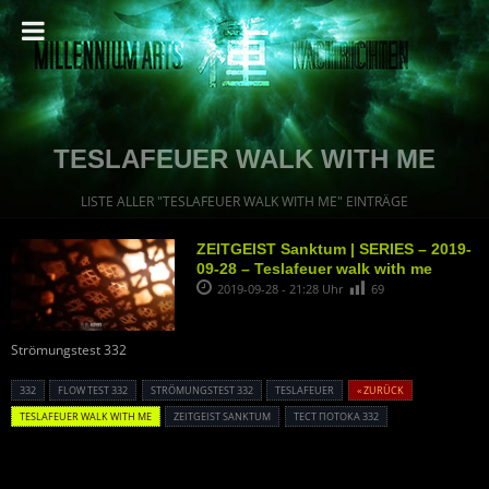
TESLAFEUER WALK WITH ME
LISTE ALLER "TESLAFEUER WALK WITH ME" EINTRÄGE
ZEITGEIST Sanktum | SERIES – 2019-
09-28 – Teslafeuer walk with me
2019-09-28 - 21:28 Uhr
69
Strömungstest 332
332
FLOW TEST 332
STRÖMUNGSTEST 332
TESLAFEUER
« ZURÜCK
TESLAFEUER WALK WITH ME
ZEITGEIST SANKTUM
ТЕСТ ПОТОКА 332