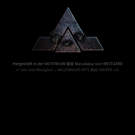
Powered By :
Hergestellt in der
von
NICHTRAUM 製造 Manufaktur
WESTGÅRD
Westgård
MILLENNIUM ARTS 勤続 GRUPPE e.K.
© 1994-2026
→