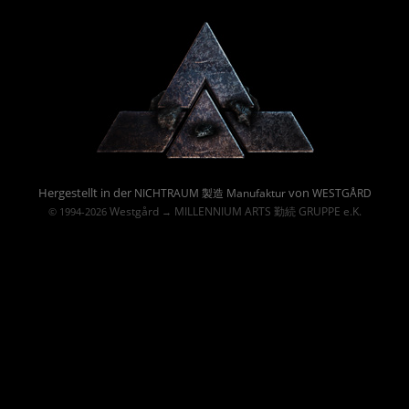
Powered By :
Hergestellt in der
von
NICHTRAUM 製造 Manufaktur
WESTGÅRD
Westgård
MILLENNIUM ARTS 勤続 GRUPPE e.K.
© 1994-2026
→