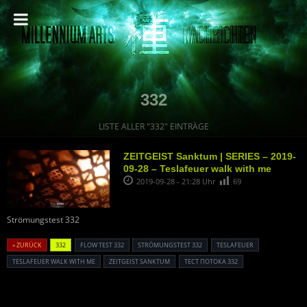
332
LISTE ALLER "332" EINTRÄGE
ZEITGEIST Sanktum | SERIES – 2019-
09-28 – Teslafeuer walk with me
2019-09-28 - 21:28 Uhr
69
Strömungstest 332
« ZURÜCK
332
FLOW TEST 332
STRÖMUNGSTEST 332
TESLAFEUER
TESLAFEUER WALK WITH ME
ZEITGEIST SANKTUM
ТЕСТ ПОТОКА 332