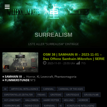
SURREALISM
LISTE ALLER "SURREALISM" EINTRÄGE
OSM 38 | SAMHAIN III – 2023-11-01 –
Das Offene Samhain-Mikrofon | SERIE
2023-11-01 - 23:55 Uhr
715
■
SAMHAIN III
→ Horror, KI, Lovecraft, Phantasmagoria
■
FLIMMERSTUNDE
N°3
AI
ARTIFICIAL INTELLIGENCE
CARNIVAL
CARNIVAL OF THE AGES
EXPOTENTIELLES ZEITALTER
FREAKS
GROTESKE
GROTESQUE
GRUSELFILME
H.P. LOVECRAFT
HALLOWEEN
HARRY POTTER
HEILUNG
HORROR
HORRORFILME
INDRID COLD
KARNEVAL
KI
KÜNSTLICHE INTELLIGENZ