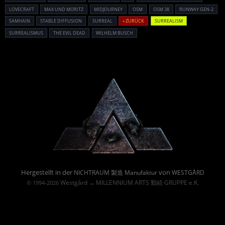
LOVECRAFT
MAX UND MORITZ
MIDJOURNEY
OSM
OSM 38
RUNWAY GEN-2
SAMHAIN
STABLE DIFFUSION
SURREAL
« ZURÜCK
SURREALISM
SURREALISMUS
THE EVIL DEAD
WILHELM BUSCH
Powered By :
Hergestellt in der
von
NICHTRAUM 製造 Manufaktur
WESTGÅRD
Westgård
MILLENNIUM ARTS 勤続 GRUPPE e.K.
© 1994-2026
→