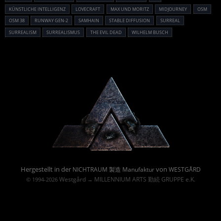
KÜNSTLICHE INTELLIGENZ
LOVECRAFT
MAX UND MORITZ
MIDJOURNEY
OSM
OSM 38
RUNWAY GEN-2
SAMHAIN
STABLE DIFFUSION
SURREAL
SURREALISM
SURREALISMUS
THE EVIL DEAD
WILHELM BUSCH
Powered By :
Hergestellt in der
von
NICHTRAUM 製造 Manufaktur
WESTGÅRD
Westgård
MILLENNIUM ARTS 勤続 GRUPPE e.K.
© 1994-2026
→