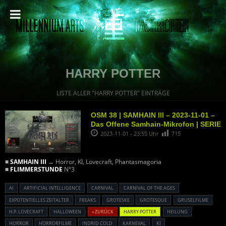
HARRY POTTER
LISTE ALLER "HARRY POTTER" EINTRÄGE
OSM 38 | SAMHAIN III – 2023-11-01 –
Das Offene Samhain-Mikrofon | SERIE
2023-11-01 - 23:55 Uhr
715
■
SAMHAIN III
→ Horror, KI, Lovecraft, Phantasmagoria
■
FLIMMERSTUNDE
N°3
AI
ARTIFICIAL INTELLIGENCE
CARNIVAL
CARNIVAL OF THE AGES
EXPOTENTIELLES ZEITALTER
FREAKS
GROTESKE
GROTESQUE
GRUSELFILME
H.P. LOVECRAFT
HALLOWEEN
« ZURÜCK
HARRY POTTER
HEILUNG
HORROR
HORRORFILME
INDRID COLD
KARNEVAL
KI