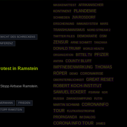
AFRIKANISCHER
MASKENATTEST
PLANDEMIE
KONTINENT
JVA ROSDORF
SCHWEDEN
ERSCHEINUNG
IMMUNSYSTEM
MARS
TRANSHUMANISMUS
NORD STREAM 2
DEMOKRATIE
OSM
TWITTER FILES
EWICHT DES SCHRECKENS
ZENSUR
ARNE SCHMITT
TANZANIA
ONFERENZ
DONALD TRUMP
WORLD HEALTH
PFIZER
BITTEL TV
ORGANIZATION
COUNTY BLUFF
ANTIFA
THOMAS
IMPFNEBENWIRKUNG
otest in Ramstein
RÖPER
CORONAKRISE
DEMO
GREAT RESET
ÜBERSTERBLICHKEIT
ROBERT KOCH-INSTITUT
Stopp Airbase Ramstein.
SAMUEL ECKERT
PSIRAM
NDR
RUSSIA
ZWANGSIMPFUNG
PUTIN
WERMANN
FRIEDEN
CORONAINFO
MARTIN SCHWAB
STOPP RAMSTEIN
TOUR
FLUTKATASTROPHE
PROPAGANDA
IM DIALOG
CORONA INFO TOUR
JAMES