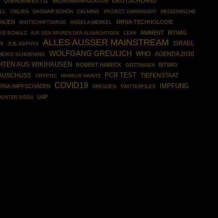
DEUTSCHLAND
QUERDENKEN 711
MEDIENMANIPULATION
LL
ITALIEN
DAGMAR SCHÖN
CALMING
PROJECT DARKKNIGHT
MEDIZINISCHE
ALIEN
MRNA-TECHNOLOGIE
WIRTSCHAFTSKRISE
ANGELA MERKEL
AMBIENT
BITWIG
KE-SCHULZ
LEAK
AUF DEN SPUREN DER ALLMÄCHTIGEN
ALLES AUSSER MAINSTREAM
ISRAEL
X
大名 ASPHYX
WOLFGANG GREULICH
WHO
AGENDA 2030
HEIKO SCHOENING
HTEN AUS WIKIHAUSEN
ROBERT HABECK
BITWIG
GÖTTINGEN
PCR TEST
-AUSCHUSS
TIEFENSTAAT
CRYPTIC
MARKUS HAINTZ
COVID19
IMPFUNG
RNA-IMPFSCHADEN
DRESDEN
TWITTERFILES
UAP
HUNTER BIDEN