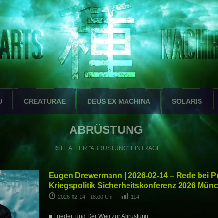
U
CREATURAE
DEUS EX MACHINA
SOLARIS
ABRÜSTUNG
LISTE ALLER "ABRÜSTUNG" EINTRÄGE
Eugen Drewermann | 2026-02-14 – Rede bei P
Kriegspolitik Sicherheitskonferenz 2026 Mün
2026-02-14 - 18:00 Uhr
114
■ Frieden und Der Weg zur Abrüstung