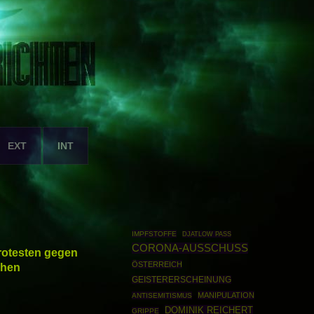
EXT
INT
IMPFSTOFFE
DJATLOW PASS
CORONA-AUSSCHUSS
rotesten gegen
ÖSTERREICH
chen
GEISTERERSCHEINUNG
MANIPULATION
ANTISEMITISMUS
DOMINIK REICHERT
GRIPPE