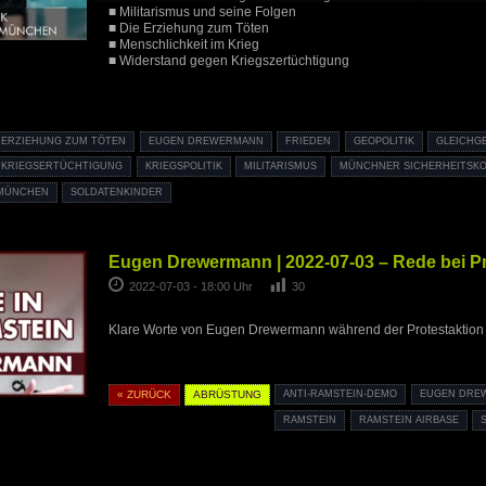
■ Militarismus und seine Folgen
■ Die Erziehung zum Töten
■ Menschlichkeit im Krieg
■ Widerstand gegen Kriegszertüchtigung
ERZIEHUNG ZUM TÖTEN
EUGEN DREWERMANN
FRIEDEN
GEOPOLITIK
GLEICHG
KRIEGSERTÜCHTIGUNG
KRIEGSPOLITIK
MILITARISMUS
MÜNCHNER SICHERHEITSK
 MÜNCHEN
SOLDATENKINDER
Eugen Drewermann | 2022-07-03 – Rede bei Pr
2022-07-03 - 18:00 Uhr
30
Klare Worte von Eugen Drewermann während der Protestaktion 
« ZURÜCK
ABRÜSTUNG
ANTI-RAMSTEIN-DEMO
EUGEN DRE
RAMSTEIN
RAMSTEIN AIRBASE