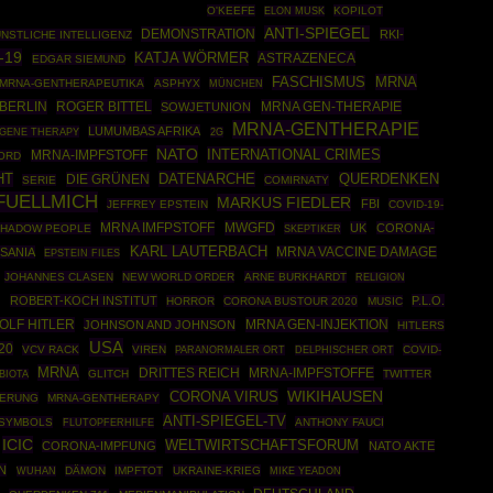
O'KEEFE
KOPILOT
ELON MUSK
ANTI-SPIEGEL
DEMONSTRATION
RKI-
NSTLICHE INTELLIGENZ
-19
KATJA WÖRMER
ASTRAZENECA
EDGAR SIEMUND
MRNA
FASCHISMUS
MRNA-GENTHERAPEUTIKA
ASPHYX
MÜNCHEN
BERLIN
ROGER BITTEL
MRNA GEN-THERAPIE
SOWJETUNION
MRNA-GENTHERAPIE
LUMUMBAS AFRIKA
GENE THERAPY
2G
NATO
INTERNATIONAL CRIMES
MRNA-IMPFSTOFF
ORD
HT
DATENARCHE
DIE GRÜNEN
QUERDENKEN
SERIE
COMIRNATY
FUELLMICH
MARKUS FIEDLER
FBI
JEFFREY EPSTEIN
COVID-19-
MRNA IMFPSTOFF
MWGFD
UK
CORONA-
HADOW PEOPLE
SKEPTIKER
KARL LAUTERBACH
SANIA
MRNA VACCINE DAMAGE
EPSTEIN FILES
JOHANNES CLASEN
NEW WORLD ORDER
ARNE BURKHARDT
RELIGION
L
ROBERT-KOCH INSTITUT
P.L.O.
HORROR
CORONA BUSTOUR 2020
MUSIC
OLF HITLER
MRNA GEN-INJEKTION
JOHNSON AND JOHNSON
HITLERS
USA
20
VCV RACK
VIREN
COVID-
PARANORMALER ORT
DELPHISCHER ORT
MRNA
DRITTES REICH
MRNA-IMPFSTOFFE
GLITCH
TWITTER
BIOTA
WIKIHAUSEN
CORONA VIRUS
IERUNG
MRNA-GENTHERAPY
ANTI-SPIEGEL-TV
SYMBOLS
ANTHONY FAUCI
FLUTOPFERHILFE
ICIC
WELTWIRTSCHAFTSFORUM
CORONA-IMPFUNG
NATO AKTE
N
DÄMON
IMPFTOT
UKRAINE-KRIEG
WUHAN
MIKE YEADON