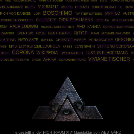
RKI
NORD STREAM
UT
ARD
MARKUS SÖDER
POLY GRID ANLEITUNG
KINDERSCHUTZ
3121534312
N BRAUKMANN
KRIEG
種DEUS
GENOZID
NORD STREAM 1
ORWE
3G
BOSCHIMO
IMPFTOD
RICH VON DÄNIKEN
AUSTR
LOFI
TWITTER-DATEIEN
DIRK POHLMANN
BILL GATES
SUCHUNGSAUSSCHUSS
ICIC.LAW
WILHELM DOM
RALF LUDWIG
AFD
EDIA
KANADA
NÜRNBERGER KODE
MICHAEL KRETSCHMER
種TOP
EVENT 201
B0108
GENTHERAPIE
E GANSER
MICHAEL BALLWEG
JAPAN
GESCHIC
NATO-AKTE
ANLEITUNG
CHRISTOF MISERÉ
MRNA VACCINE
BAYERN
STIFTUNG CORONA
MYSTERY KURZMELDUNGEN
JENS SPAHN
PASS
KREBS
CORONA
WIKIPEDIA
JUSTUS P. HOFFMANN
M
UTUBE
TWITTER-FILES
VIVIANE FISCHER
AFRIKA
VID19-IMPFSTOFFE
VIRUS
CORONAIMPFUNG
Powered By :
Hergestellt in der
von
NICHTRAUM 製造 Manufaktur
WESTGÅRD