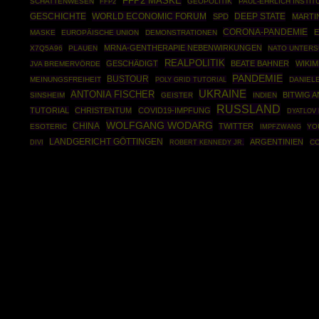
FFP2 MASKE
SCHATTENWESEN
FFP2
GEOPOLITIK
PAUL-EHRLICH INSTIT
GESCHICHTE
WORLD ECONOMIC FORUM
DEEP STATE
SPD
MARTI
CORONA-PANDEMIE
E
MASKE
EUROPÄISCHE UNION
DEMONSTRATIONEN
MRNA-GENTHERAPIE NEBENWIRKUNGEN
X7Q5A96
PLAUEN
NATO UNTER
REALPOLITIK
GESCHÄDIGT
BEATE BAHNER
WIKIM
JVA BREMERVÖRDE
PANDEMIE
BUSTOUR
MEINUNGSFREIHEIT
POLY GRID TUTORIAL
DANIEL
UKRAINE
ANTONIA FISCHER
BITWIG 
SINSHEIM
GEISTER
INDIEN
RUSSLAND
TUTORIAL
CHRISTENTUM
COVID19-IMPFUNG
DYATLOV 
WOLFGANG WODARG
CHINA
TWITTER
ESOTERIC
IMPFZWANG
YO
LANDGERICHT GÖTTINGEN
ARGENTINIEN
ROBERT KENNEDY JR.
CO
DIVI