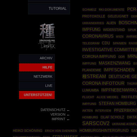
TUTORIAL
PCR
SCHWEIZ
RKI-DOKUMENTE
PROTOKOLLE
GELEUGNET
DER
BOSCHI
ALIEN
UKRAINEKRIEG
IMPFUNG
WIDERSTAND
SPUK
CORONAVIRUS
AHRWE
WIEN
CDU
TELEGRAM
SPANIEN
RAIN
INVESTIGATIVE COMMITTE
MRN
CORONA IMPFUNG
DDR
ARCHIV
MASKENZWANG
IMPFUNG
B
HILFE
IMPFSCHADEN
PLANDEMIE
種STREAM
DEUTSCHE GE
NETZWERK
CORONA INFOTOUR
THÜRI
LIVE
IMPFNEBENWIRK
LUMUMBA
UNTERSTÜTZEN!
RKI-FILE
FLUCHT
ALICE WEIDEL
STEFAN HOMBURG
IMPFUNG
←
DATENSCHUTZ
PFIZERBION
AKTEN
INTERVIEW
←
VERSION
OLAF SCHOLZ
DIKTA
HOMBURG
←
IMPRINT
SARSCOV2
UKRAINE-KONFL
HOMBURGSHINTERGRUND
HEIKO SCHÖNING
SA
ERICH VON DAENIKEN