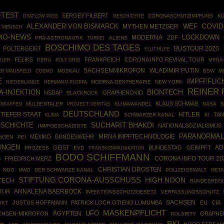
-TEST
SERGEY FILBERT
GESCHICHTE
CORONASCHUTZIMPFUNG
KÜ
DYATLOW PASS
COVID
ALEXANDER VON BISMARCK
MYTHEN METZGER
WEF
 MENSCH
MO-NEWS
MODERNA
LOCKDOWN
ZDF
PRÄ-ASTRONAUTIK
TÜRKEI
ALIENS
BOSCHIMO DES TAGES
BUSTOUR 2020
POLTERGEIST
FLUTHILFE
FELIKS
FRANKREICH
CORONA INFO REVIVAL TOUR
ILER
PERU
POLY GRID
MRNA 
SACHSENMIKROFON
WLADIMIR PUTIN
ER MAUSFELD
COSMO
MOSKAU
BSW
M
E
IMPFPFLIC
HERMANN PLOPPA
MODRNA-GENTHERAPIE
NEW YORK
NIEDERLANDE
REINER 
BIONTECH
A-INJEKTION
NSDAP
GRAPHENOXID
BLACKROCK
KLAUS SCHWAB
IOWAFFEN
MULDENTALER
KLIMAWANDEL
NASA
S
PROJECT VERITAS
DEUTSCHLAND
TIEFER STAAT
HITLER
TAN
SCHWARZER KANAL
KI
KLIMA
SCHICHTE
SUCHARIT BHAKDI
NATIONALSOZIALISMUS
IMPFGESCHÄDIGTE
PARANORMA
MRNA IMPFTECHNOLOGIE
MEXIKO
BUNDESWEHR
NGEN
PEI
UNGEN
AD
GEIST
BUNDESTAG
GEIMPFT
PROZESS
EVD
TRANSKOMMUNIKATION
BODO SCHIFFMANN
CORONA INFO TOUR 20
S
FRIEDRICH MERZ
CHRISTIAN DROSTEN
NGO
NWO
DER SCHWARZE KANAL
POLIZEIGEWALT
META
STIFTUNG CORONA-AUSSCHUSS
HIGH NOON
TECH
BUNDESREG
ANNALENA BAERBOCK
TUR
INFEKTIONSSCHUTZGESETZ
VERFASSUNGSSCHUTZ
SACHSEN
JUSTUS HOFFMANN
PATRICK LOCH OTIENO LUMUMBA
EU
CIA
IKT
MASKENPFLICHT
UFO
ÄGYPTEN
CHSEN-MIKROFON
GRAPHE
POLARITY