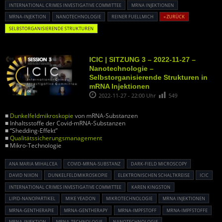
INTERNATIONAL CRIMES INVESTIGATIVE COMMITTEE
MRNA INJEKTIONEN
MRNA-INJEKTION
NANOTECHNOLOGIE
REINER FUELLMICH
« ZURÜCK
SELBSTORGANISIERENDE STRUKTUREN
ICIC | SITZUNG 3 – 2022-11-27 –
Nanotechnologie –
Selbstorganisierende Strukturen in
mRNA Injektionen
2022-11-27 - 22:00 Uhr
549
■
Dunkelfeldmikroskopie
von mRNA-Substanzen
■ Inhaltsstoffe der Covid-mRNA-Substanzen
■ “Shedding-Effekt”
■
Qualitätssicherungsmanagement
■ Mikro-Technologie
ANA MARIA MIHALCEA
COVID-MRNA-SUBSTANZ
DARK-FIELD MICROSCOPY
DAVID NIXON
DUNKELFELDMIKROSKOPIE
ELEKTRONISCHEN SCHALTKREISE
ICIC
INTERNATIONAL CRIMES INVESTIGATIVE COMMITTEE
KAREN KINGSTON
LIPID-NANOPARTIKEL
MIKE YEADON
MIKROTECHNOLOGIE
MRNA INJEKTIONEN
MRNA-GENTHERAPIE
MRNA-GENTHERAPY
MRNA-IMPFSTOFF
MRNA-IMPFSTOFFE
MRNA-INJEKTION
MRNA-TECHNOLOGIE
NANOTECHNOLOGIE