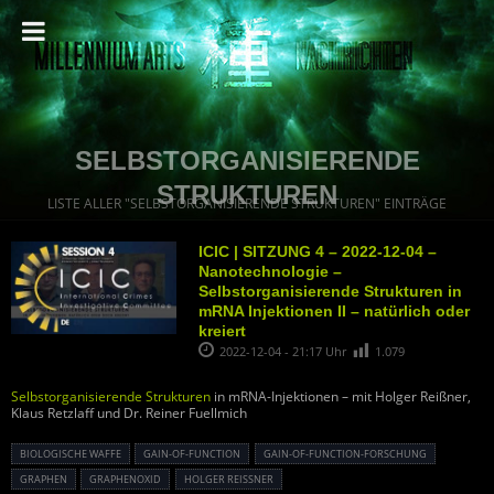
SELBSTORGANISIERENDE
STRUKTUREN
LISTE ALLER "SELBSTORGANISIERENDE STRUKTUREN" EINTRÄGE
ICIC | SITZUNG 4 – 2022-12-04 –
Nanotechnologie –
Selbstorganisierende Strukturen in
mRNA Injektionen II – natürlich oder
kreiert
2022-12-04 - 21:17 Uhr
1.079
Selbstorganisierende Strukturen
in mRNA-Injektionen – mit Holger Reißner,
Klaus Retzlaff und Dr. Reiner Fuellmich
BIOLOGISCHE WAFFE
GAIN-OF-FUNCTION
GAIN-OF-FUNCTION-FORSCHUNG
GRAPHEN
GRAPHENOXID
HOLGER REISSNER