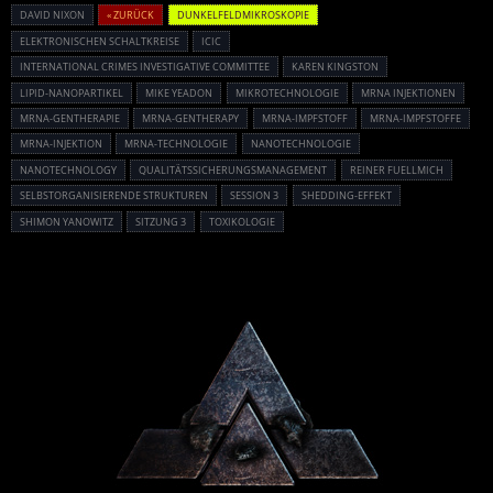
DAVID NIXON
« ZURÜCK
DUNKELFELDMIKROSKOPIE
ELEKTRONISCHEN SCHALTKREISE
ICIC
INTERNATIONAL CRIMES INVESTIGATIVE COMMITTEE
KAREN KINGSTON
LIPID-NANOPARTIKEL
MIKE YEADON
MIKROTECHNOLOGIE
MRNA INJEKTIONEN
MRNA-GENTHERAPIE
MRNA-GENTHERAPY
MRNA-IMPFSTOFF
MRNA-IMPFSTOFFE
MRNA-INJEKTION
MRNA-TECHNOLOGIE
NANOTECHNOLOGIE
NANOTECHNOLOGY
QUALITÄTSSICHERUNGSMANAGEMENT
REINER FUELLMICH
SELBSTORGANISIERENDE STRUKTUREN
SESSION 3
SHEDDING-EFFEKT
SHIMON YANOWITZ
SITZUNG 3
TOXIKOLOGIE
Powered By :