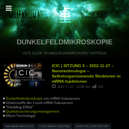
DUNKELFELDMIKROSKOPIE
LISTE ALLER "DUNKELFELDMIKROSKOPIE" EINTRÄGE
ICIC | SITZUNG 3 – 2022-11-27 –
Nanotechnologie –
Selbstorganisierende Strukturen in
mRNA Injektionen
2022-11-27 - 22:00 Uhr
550
■
Dunkelfeldmikroskopie
von mRNA-Substanzen
■ Inhaltsstoffe der Covid-mRNA-Substanzen
■ “Shedding-Effekt”
■
Qualitätssicherungsmanagement
■ Mikro-Technologie
ANA MARIA MIHALCEA
COVID-MRNA-SUBSTANZ
DARK-FIELD MICROSCOPY