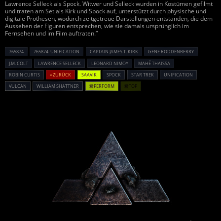
Lawrence Selleck als Spock. Witwer und Selleck wurden in Kostümen gefilmt
und traten am Set als Kirk und Spock auf, unterstützt durch physische und
digitale Prothesen, wodurch zeitgetreue Darstellungen entstanden, die dem
Aussehen der Figuren entsprechen, wie sie damals ursprünglich im
Fernsehen und im Film auftraten.”
765874
765874: UNIFICATION
CAPTAIN JAMES T. KIRK
GENE RODDENBERRY
J.M. COLT
LAWRENCE SELLECK
LEONARD NIMOY
MAHÉ THAISSA
ROBIN CURTIS
« ZURÜCK
SAAVIK
SPOCK
STAR TREK
UNIFICATION
VULCAN
WILLIAM SHATTNER
種PERFORM
種TOP
Powered By :