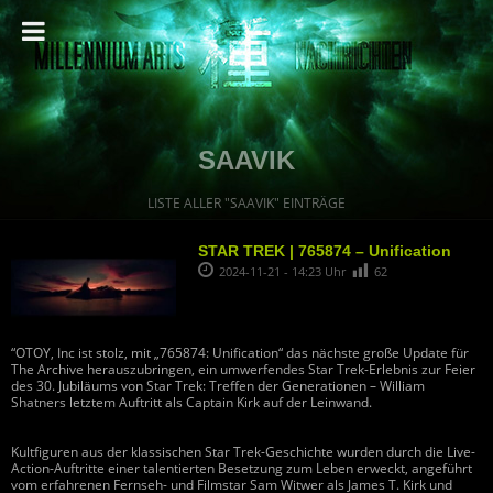
SAAVIK
LISTE ALLER "SAAVIK" EINTRÄGE
STAR TREK | 765874 – Unification
2024-11-21 - 14:23 Uhr
62
“OTOY, Inc ist stolz, mit „765874: Unification“ das nächste große Update für
The Archive herauszubringen, ein umwerfendes Star Trek-Erlebnis zur Feier
des 30. Jubiläums von Star Trek: Treffen der Generationen – William
Shatners letztem Auftritt als Captain Kirk auf der Leinwand.
Kultfiguren aus der klassischen Star Trek-Geschichte wurden durch die Live-
Action-Auftritte einer talentierten Besetzung zum Leben erweckt, angeführt
vom erfahrenen Fernseh- und Filmstar Sam Witwer als James T. Kirk und