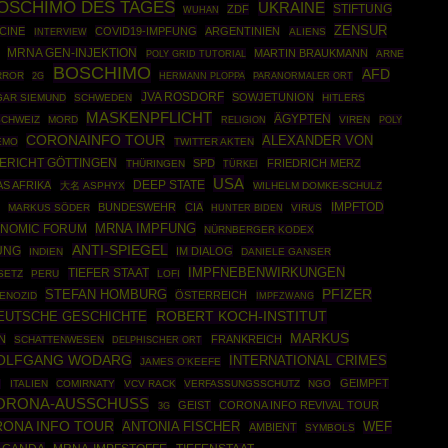
OSCHIMO DES TAGES
UKRAINE
STIFTUNG
ZDF
WUHAN
ZENSUR
CINE
COVID19-IMPFUNG
ARGENTINIEN
ALIENS
INTERVIEW
MRNA GEN-INJEKTION
MARTIN BRAUKMANN
POLY GRID TUTORIAL
ARNE
BOSCHIMO
AFD
RROR
HERMANN PLOPPA
2G
PARANORMALER ORT
JVA ROSDORF
SOWJETUNION
GAR SIEMUND
SCHWEDEN
HITLERS
MASKENPFLICHT
ÄGYPTEN
SCHWEIZ
MORD
VIREN
POLY
RELIGION
CORONAINFO TOUR
ALEXANDER VON
EMO
TWITTER AKTEN
ERICHT GÖTTINGEN
SPD
FRIEDRICH MERZ
THÜRINGEN
TÜRKEI
USA
DEEP STATE
S AFRIKA
大名 ASPHYX
WILHELM DOMKE-SCHULZ
IMPFTOD
BUNDESWEHR
CIA
MARKUS SÖDER
VIRUS
HUNTER BIDEN
MRNA IMPFUNG
NOMIC FORUM
NÜRNBERGER KODEX
ANTI-SPIEGEL
UNG
IM DIALOG
INDIEN
DANIELE GANSER
IMPFNEBENWIRKUNGEN
TIEFER STAAT
SETZ
PERU
LOFI
STEFAN HOMBURG
PFIZER
ÖSTERREICH
ENOZID
IMPFZWANG
ROBERT KOCH-INSTITUT
EUTSCHE GESCHICHTE
MARKUS
N
FRANKREICH
SCHATTENWESEN
DELPHISCHER ORT
OLFGANG WODARG
INTERNATIONAL CRIMES
JAMES O'KEEFE
GEIMPFT
ITALIEN
COMIRNATY
VCV RACK
VERFASSUNGSSCHUTZ
NGO
H
ORONA-AUSSCHUSS
GEIST
CORONA INFO REVIVAL TOUR
3G
ONA INFO TOUR
ANTONIA FISCHER
WEF
AMBIENT
SYMBOLS