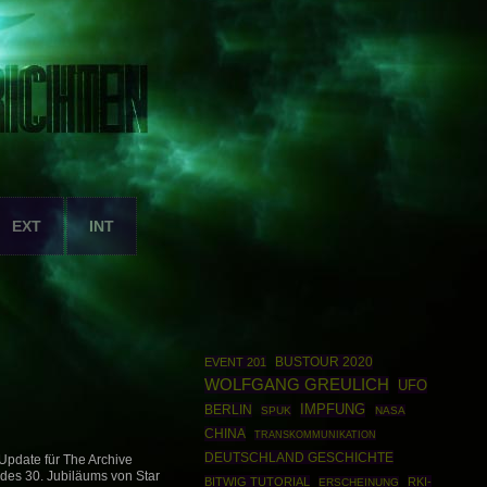
EXT
INT
BUSTOUR 2020
EVENT 201
WOLFGANG GREULICH
UFO
BERLIN
IMPFUNG
SPUK
NASA
CHINA
TRANSKOMMUNIKATION
DEUTSCHLAND GESCHICHTE
 Update für The Archive
 des 30. Jubiläums von Star
BITWIG TUTORIAL
RKI-
ERSCHEINUNG