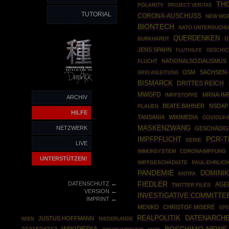
TH
POLARITY
PROJECT VERITAS
TUTORIAL
CORONA-AUSCHUSS
NEW WO
BIONTECH
NATO UNTERSUCH
QUERDENKEN
U
BURKHARDT
JENS SPAHN
GESCHIC
FLUTHILFE
NATIONALSOZIALISMUS
FLUCHT
OSM
SACHSEN
GRID ANLEITUNG
BISMARCK
DRITTES REICH
MWGFD
MRNA-IM
IMPFSTOFFE
ARCHIV
BEATE BAHNER
NSDAP
PLAUEN
HILFE
TANSANIA
WIKIMEDIA
COVID19-
MASKENZWANG
NETZWERK
GESCHÄDIG
IMPFPFLICHT
PCR-T
SERIE
LIVE
IMMUNSYSTEM
CORONAIMPFUNG
UNTERSTÜTZEN!
IMPFGESCHÄDIGTE
PAUL-EHRLICH
PANDEMIE
DOMINIK
ANTIFA
←
FIEDLER
DATENSCHUTZ
AGE
TWITTER FILES
←
VERSION
INVESTIGATIVE COMMITTE
←
IMPRINT
MEXIKO
CHRISTOF MISERÉ
EPS
REALPOLITIK
DATENARCH
JUSTUS HOFFMANN
WIEN
NIEDERLANDE