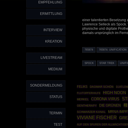
EMPFEHLUNG
ERMITTLUNG
einer talentierten Besetzung
Lawrence Selleck als Spock. 
physische und digitale Proth
INTERVIEW
damals ursprünglich im Ferns
KREATION
765874
765874: UNIFICATION
LIVESTREAM
SPOCK
STAR TREK
UNIF
MEDIUM
SONDERMELDUNG
FELIKS
DAGMAR SCHÖN
DJATLOW
HIGH NOON
FLUTOPFERHILFE
STATUS
ST
CORONA VIRUS
MERKEL
種
DIE GRÜNEN
GENTHERAPY
MRNA-IMPF
SCHWARZER KANAL
TERMIN
VIVIANE FISCHER
GRE
TEST
AUF DEN SPUREN DER ALLMÄCHTIGE