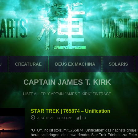
U
CREATURAE
DEUS EX MACHINA
SOLARIS
CAPTAIN JAMES T. KIRK
LISTE ALLER "CAPTAIN JAMES T. KIRK" EINTRÄGE
STAR TREK | 765874 – Unification
2024-11-21 - 14:23 Uhr
61
“OTOY, Inc ist stolz, mit „765874: Unification“ das nächste große
herauszubringen, ein umwerfendes Star Trek-Erlebnis zur Feier