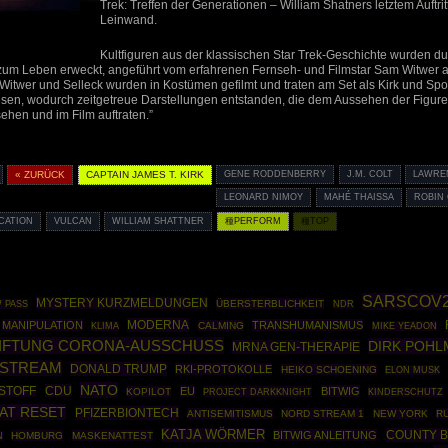
Trek: Treffen der Generationen – William Shatners letztem Auftritt
Leinwand.
Kultfiguren aus der klassischen Star Trek-Geschichte wurden durc
 zum Leben erweckt, angeführt vom erfahrenen Fernseh- und Filmstar Sam Witwer a
Witwer und Selleck wurden in Kostümen gefilmt und traten am Set als Kirk und Spoc
esen, wodurch zeitgetreue Darstellungen entstanden, die dem Aussehen der Figure
ehen und im Film auftraten.”
« ZURÜCK
CAPTAIN JAMES T. KIRK
GENE RODDENBERRY
J.M. COLT
LAWRE
LEONARD NIMOY
MAHÉ THAISSA
ROBIN
ICATION
VULCAN
WILLIAM SHATTNER
種PERFORM
種TOP
SARSCOV
MYSTERY KURZMELDUNGEN
ÜBERSTERBLICHKEIT
 PASS
NDR
MODERNA
MANIPULATION
TRANSHUMANISMUS
CALMING
KLIMA
MIKE YEADON
IFTUNG CORONA-AUSSCHUSS
DIRK POH
MRNA GEN-THERAPIE
STREAM
DONALD TRUMP
RKI-PROTOKOLLE
HEIKO SCHOENING
ELON MUSK
NATO
CDU
STOFF
EU
BITWIG
KOPILOT
PROJECT DARKKNIGHT
KINDERSCHUTZ
AT RESET
PFIZERBIONTECH
ANTISEMITISMUS
NORD STREAM 1
NEW YORK
R
KATJA WÖRMER
COUNTY B
BITWIG ANLEITUNG
HOMBURG
MASKENATTEST
N