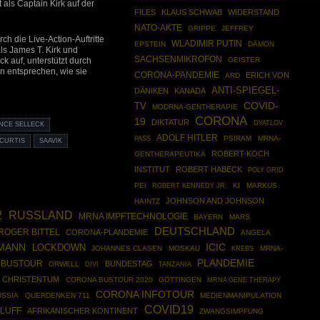
 als Captain Kirk auf der
FILES
KLAUS SCHWAB
WIDERSTAND
NATO-AKTE
GRIPPE
JEFFREY
h die Live-Action-Auftritte
WLADIMIR PUTIN
EPSTEIN
DÄMON
ls James T. Kirk und
SACHSENMIKROFON
GEISTER
k auf, unterstützt durch
n entsprechen, wie sie
CORONA-PANDEMIE
ERICH VON
ARD
ANTI-SPIEGEL-
DÄNIKEN
KANADA
COVID-
TV
MODRNA-GENTHERAPIE
CORONA
19
DIKTATUR
DYATLOV
NCE SELLECK
ADOLF HITLER
PSIRAM
MRNA-
PASS
 CURTIS
SAAVIK
ROBERT-KOCH
GENTHERAPEUTIKA
INSTITUT
ROBERT HABECK
POLY GRID
PEI
ROBERT KENNEDY JR.
KI
MARKUS
JOHNSON AND JOHNSON
HAINTZ
2
RUSSLAND
MRNA IMPFTECHNOLOGIE
BAYERN
MARS
DEUTSCHLAND
ROGER BITTEL
CORONA-PLANDEMIE
ANGELA
LMANN
ICIC
LOCKDOWN
JOHANNES CLASEN
MOSKAU
MRNA-
KREBS
PLANDEMIE
BUSTOUR
BUNDESTAG
ORWELL
DIVI
TANZANIA
CHRISTENTUM
CORONA BUSTOUR 2020
GÖTTINGEN
MRNA GENE THERAPY
CORONA INFOTOUR
USSIA
QUERDENKEN 711
MEDIENMANIPULATION
COVID19
LUFF
AFRIKANISCHER KONTINENT
ZWANGSIMPFUNG