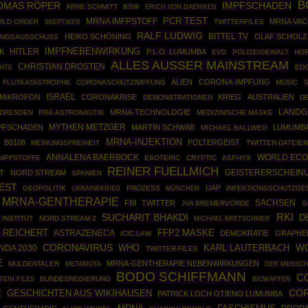
B
OMAS RÖPER
IMPFSCHADEN
ARNE SCHMITT
BSW
ERICH VON DAENIKEN
PCR TEST
MRNA IMFPSTOFF
MRNA VAC
RLD ORDER
SKEPTIKER
TWITTERFILES
RALF LUDWIG
BITTEL TV
HEIKO SCHÖNING
OLAF SCHOLZ
UNGSAUSSCHUSS
IMPFNEBENWIRKUNG
HITLER
K
P.L.O. LUMUMBA
EVD
POLIZEIGEWALT
HO
ALLES AUSSER MAINSTREAM
CHRISTIAN DROSTEN
HTE
ED
ALIEN
CORONA-IMPFUNG
FLUTKATASTROPHE
CORONASCHUTZIMPFUNG
MUSIC
ISRAEL
-MIKROFON
CORONAKRISE
KRIEG
AUSTRALIEN
DEMONSTRATIONEN
D
MRNA-TECHNOLOGIE
LANDG
DRESDEN
PRÄ-ASTRONAUTIK
MEDIZINISCHE MASKE
MYTHEN METZGER
PFSCHADEN
MARTIN SCHWAB
LUMUMBA
MICHAEL BALLWEG
MRNA-INJEKTION
B0108
POLTERGEIST
MEINUNGSFREIHEIT
TWITTER-DATEIEN
ANNALENA BAERBOCK
WORLD ECO
IMPFSTOFFE
ESOTERIC
CRYPTIC
ASPHYX
REINER FUELLMICH
T
NORD STREAM
GEISTERERSCHEIN
SPANIEN
EST
UAP
GEOPOLITIK
UKRAINEKRIEG
PROZESS
MÜNCHEN
INFEKTIONSSCHUTZGE
MRNA-GENTHERAPIE
SACHSEN
FBI
TWITTER
JVA BREMERVÖRDE
G
RKI
SUCHARIT BHAKDI
D
 INSTITUT
NORD STREAM 2
MICHAEL KRETSCHMER
 REICHERT
ASTRAZENECA
FFP2 MASKE
DEMOKRATIE
GRAPHE
ICIC.LAW
CORONAVIRUS
W
WHO
NDA 2030
KARL LAUTERBACH
TWITTER-FILES
E
MRNA-GENTHERAPIE NEBENWIRKUNGEN
MULDENTALER
METABIOTA
DER MENSC
BODO SCHIFFMANN
C
TEIN FILES
BUNDESREGIERUNG
BIOWAFFEN
COR
E
GESCHICHTEN AUS WIKIHAUSEN
PATRICK LOCH OTIENO LUMUMBA