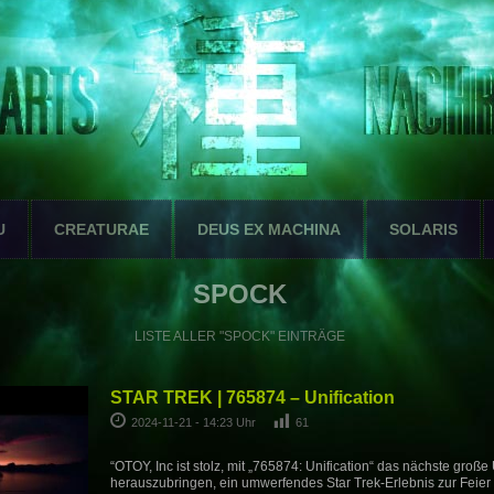
U
CREATURAE
DEUS EX MACHINA
SOLARIS
SPOCK
LISTE ALLER "SPOCK" EINTRÄGE
STAR TREK | 765874 – Unification
2024-11-21 - 14:23 Uhr
61
“OTOY, Inc ist stolz, mit „765874: Unification“ das nächste große
herauszubringen, ein umwerfendes Star Trek-Erlebnis zur Feier