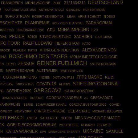
DEUTSCHLAND
3121534312
FRANKREICH
MRNA VACCINE
PERU
O
POLY GRID ANLEITUNG
ANTHONY FAUCI
GENOZID
HUNTER BIDEN
NORD STREAM
SE
ROBERT KENNEDY JR.
LEAK
ARNE SCHMITT
種DEUS
ESCHICHTE
PLANDEMIE
PARANORMAL
POLY GRID TUTORIAL
MRNA IMPFUNG
CDU
-IMPFUNG
CORONAIMPFUNG
EVD
PFIZER
SACHSEN
RIAL
B0108
BITWIG ANLEITUNG
ELON MUSK
RALF LUDWIG
NFO TOUR
TIEFER STAAT
NATO
ALEXANDER VON
MRNA GEN-INJEKTION
KROCK
PLAUEN
PUTIN
BOSCHIMO DES TAGES
INA
MRNA IMPFTECHNOLOGIE
REINER FUELLMICH
ZENSUR
IEN
DEMO
ANTISEMITISMUS
EN
MARTIN SCHWAB
AUSTRALIEN
TWITTERFILES
FFP2 MASKE
T
CORONA IMPFUNG
P.L.O.
INDIEN
DYATLOW PASS
STIFTUNG CORONA-
COVID-19
ICIC.LAW
IMPFZWANG
ALIENS
SARSCOV2
AGENDA 2030
EG
JVA BREMERVÖRDE
CORONA-PLANDEMIE
GESCHÄDIGT
JAMES O'KEEFE
HORROR
2G
NA-IMPFUNG
SERIE
SCHWARZER KANAL
CORONA BUSTOUR 2020
COVID-
DEEP STATE
CHRISTOF MISERÉ
KOPILOT
NEW YORK
MICHAEL BALLWEG
RIT BHAKDI
NATO AKTE
MRNA VACCINE DAMAGE
ANTIFA
GLITCH
CK
WORLD ECONOMIC FORUM
IMPFSTOFFE
MOSKAU
SCHWEIZ
UKRAINE
SAMUEL
KATJA WÖRMER
EN
MRNA GENE THERAPY
DIVI