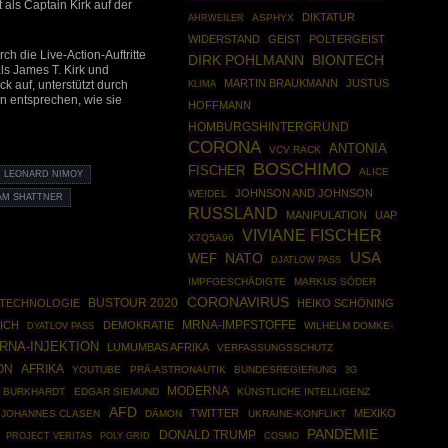
 als Captain Kirk auf der
DIKTATUR
AHRWEILER
ASPHYX
WIDERSTAND
GEIST
POLTERGEIST
h die Live-Action-Auftritte
DIRK POHLMANN
BIONTECH
ls James T. Kirk und
MARTIN BRAUKMANN
JUSTUS
k auf, unterstützt durch
KLIMA
n entsprechen, wie sie
HOFFMANN
HOMBURGSHINTERGRUND
CORONA
ANTONIA
VCV RACK
BOSCHIMO
FISCHER
ALICE
LEONARD NIMOY
JOHNSON AND JOHNSON
WEIDEL
AM SHATTNER
RUSSLAND
MANIPULATION
UAP
VIVIANE FISCHER
X7Q5A96
USA
NATO
WEF
DJATLOW PASS
IMPFGESCHÄDIGTE
MARKUS SÖDER
CORONAVIRUS
BUSTOUR 2020
TECHNOLOGIE
HEIKO SCHÖNING
MRNA-IMPFSTOFFE
ICH
DEMOKRATIE
WILHELM DOMKE-
DYATLOV PASS
RNA-INJEKTION
LUMUMBAS AFRIKA
VERFASSUNGSSCHUTZ
ON
AFRIKA
YOUTUBE
PRÄ-ASTRONAUTIK
BUNDESREGIERUNG
3G
MODERNA
 BURKHARDT
EDGAR SIEMUND
KÜNSTLICHE INTELLIGENZ
AFD
TWITTER
MEXIKO
JOHANNES CLASEN
DÄMON
UKRAINE-KONFLIKT
PANDEMIE
DONALD TRUMP
POLY GRID
COSMO
PROJECT VERITAS