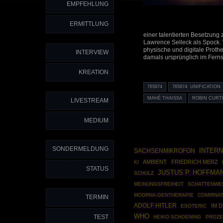
EMPFEHLUNG
ERMITTLUNG
einer talentierten Besetzung
Lawrence Selleck als Spock. 
physische und digitale Proth
INTERVIEW
damals ursprünglich im Ferns
KREATION
765874
765874: UNIFICATION
MAHÉ THAISSA
ROBIN CURT
LIVESTREAM
MEDIUM
SONDERMELDUNG
INTERN
SACHSENMIKROFON
AMBIENT
FRIEDRICH MERZ
KI
STATUS
JUSTUS P. HOFFMA
SCHULZ
MEINUNGSFREIHEIT
SCHATTENWE
MODRNA-GENTHERAPIE
COMIRNA
TERMIN
ADOLF HITLER
IM 
ESOTERIC
WHO
TEST
HEIKO SCHOENING
PROZE