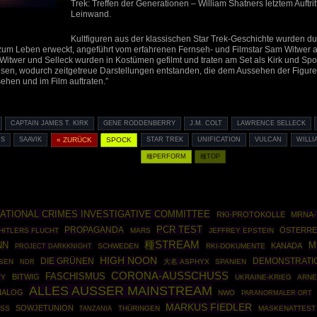
Trek: Treffen der Generationen – William Shatners letztem Auftritt
Leinwand.
Kultfiguren aus der klassischen Star Trek-Geschichte wurden durc
 zum Leben erweckt, angeführt vom erfahrenen Fernseh- und Filmstar Sam Witwer a
Witwer und Selleck wurden in Kostümen gefilmt und traten am Set als Kirk und Spoc
esen, wodurch zeitgetreue Darstellungen entstanden, die dem Aussehen der Figure
ehen und im Film auftraten.”
CAPTAIN JAMES T. KIRK
GENE RODDENBERRY
J.M. COLT
LAWRENCE SELLECK
IS
SAAVIK
« ZURÜCK
SPOCK
STAR TREK
UNIFICATION
VULCAN
WILLI
種PERFORM
種TOP
ATIONAL CRIMES INVESTIGATIVE COMMITTEE
RKI-PROTOKOLLE
MRNA-
PCR TEST
PROPAGANDA
ÖSTERRE
HITLERS FLUCHT
MARS
JEFFREY EPSTEIN
種STREAM
NN
M
KANADA
PROJECT DARKKNIGHT
SCHWEDEN
RKI-DOKUMENTE
HIGH NOON
DIE GRÜNEN
DEMONSTRATI
SEN
大名 ASPHYX
SPANIEN
NDR
CORONA-AUSSCHUSS
FASCHISMUS
BITWIG
TY
UKRAINE-KRIEG
ARNE
ALLES AUSSER MAINSTREAM
DIALOG
NWO
PARANORMALER ORT
MARKUS FIEDLER
SOWJETUNION
SS
THÜRINGEN
MASKENATTEST
TANZANIA