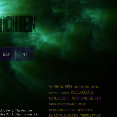
EXT
INT
WIKIHAUSEN
BUSTOUR
JENS
WOLFGANG
SPAHN
VIREN
GREULICH
ANTI-SPIEGEL-TV
MRNA-GENTHERAPY
MRNA-
MYSTERY
GENTHERAPEUTIKA
 Update für The Archive
 des 30. Jubiläums von Star
KURZMELDUNGEN
TIEFENSTAAT