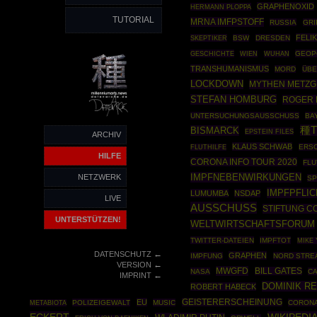
GRAPHENOXID
HERMANN PLOPPA
TUTORIAL
MRNA IMFPSTOFF
RUSSIA
GRI
FELI
SKEPTIKER
BSW
DRESDEN
GESCHICHTE
GEOP
WIEN
WUHAN
TRANSHUMANISMUS
MORD
ÜBE
LOCKDOWN
MYTHEN METZ
STEFAN HOMBURG
ROGER 
UNTERSUCHUNGSAUSSCHUSS
BA
種T
BISMARCK
EPSTEIN FILES
ARCHIV
KLAUS SCHWAB
ERS
FLUTHILFE
HILFE
CORONA INFO TOUR 2020
FLU
IMPFNEBENWIRKUNGEN
NETZWERK
S
IMPFPFLIC
LUMUMBA
NSDAP
LIVE
AUSSCHUSS
STIFTUNG 
UNTERSTÜTZEN!
WELTWIRTSCHAFTSFORUM
TWITTER-DATEIEN
IMPFTOT
MIKE
←
DATENSCHUTZ
GRAPHEN
IMPFUNG
NORD STRE
←
VERSION
MWGFD
BILL GATES
NASA
C
←
IMPRINT
DOMINIK R
ROBERT HABECK
EU
GEISTERERSCHEINUNG
POLIZEIGEWALT
MUSIC
CORON
METABIOTA