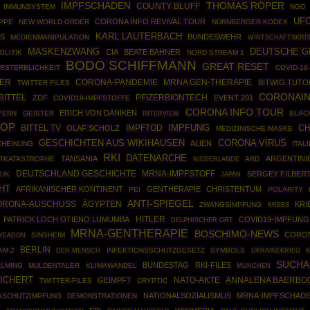
IMPFSCHADEN
THOMAS RÖPER
COUNTY BLUFF
IMMUNSYSTEM
NGO
UF
CORONA INFO REVIVAL TOUR
PPE
NEW WORLD ORDER
NÜRNBERGER KODEX
KARL LAUTERBACH
KS
BUNDESWEHR
MEDIENMANIPULATION
WIRTSCHAFTSKRI
MASKENZWANG
DEUTSCHE G
CIA
BEATE BAHNER
OLITIK
NORD STREAM 1
BODO SCHIFFMANN
GREAT RESET
RSTERBLICHKEIT
COVID-19
GER
CORONA-PANDEMIE
MRNA GEN-THERAPIE
BITWIG TUTO
TWITTER FILES
CORONAI
BITTEL
PFIZERBIONTECH
ZDF
EVENT 201
COVID19-IMPFSTOFFE
CORONA INFO TOUR
ERICH VON DÄNIKEN
YERN
GEISTER
BLAC
INTERVIEW
OP
BITTEL TV
IMPFTOD
IMPFUNG
CH
OLAF SCHOLZ
MEDIZINISCHE MASKE
GESCHICHTEN AUS WIKIHAUSEN
CORONA VIRUS
ALIEN
CHEINUNG
ITAL
RKI
DATENARCHE
TANSANIA
ARGENTINI
TKATASTROPHE
ARD
NIEDERLANDE
DEUTSCHLAND GESCHICHTE
MRNA-IMPFSTOFF
SERGEY FILBER
PUK
JAPAN
HT
AFRIKANISCHER KONTINENT
GENTHERAPIE
CHRISTENTUM
PEI
POLARITY
ANTI-SPIEGEL
CORONA-AUSCHUSS
ÄGYPTEN
KRI
ZWANGSIMPFUNG
KREBS
HITLER
PATRICK LOCH OTIENO LUMUMBA
COVID19-IMPFUNG
DELPHISCHER ORT
MRNA-GENTHERAPIE
BOSCHIMO-NEWS
CORO
SINSHEIM
 YEADON
BERLIN
AM 2
INFEKTIONSSCHUTZGESETZ
SYMBOLS
UKRAINEKRIEG
DER MENSCH
SUCHA
BUNDESTAG
RKI-FILES
ALMING
MULDENTALER
KLIMAWANDEL
MÜNCHEN
EICHERT
NATO-AKTE
ANNALENA BAERBO
GEIMPFT
TWITTER-FILES
CRYPTIC
NATIONALSOZIALISMUS
MRNA-IMPFSCHAD
ASCHUTZIMPFUNG
DEMONSTRATIONEN