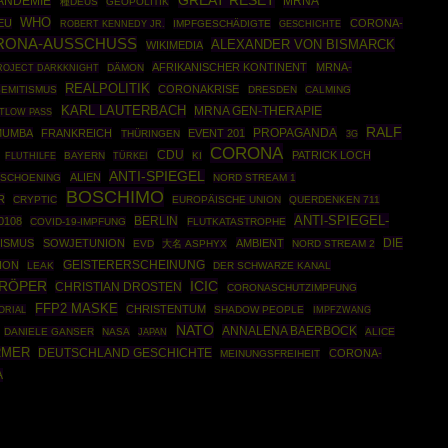
GREAT RESET
ANDEMIE
MRNA
種DEUS
GEOPOLITIK
WHO
EU
CORONA-
ROBERT KENNEDY JR.
IMPFGESCHÄDIGTE
GESCHICHTE
RONA-AUSSCHUSS
ALEXANDER VON BISMARCK
WIKIMEDIA
AFRIKANISCHER KONTINENT
MRNA-
ROJECT DARKKNIGHT
DÄMON
REALPOLITIK
CORONAKRISE
SEMITISMUS
DRESDEN
CALMING
KARL LAUTERBACH
MRNA GEN-THERAPIE
TLOW PASS
RALF
PROPAGANDA
UMUMBA
FRANKREICH
EVENT 201
THÜRINGEN
3G
CORONA
CDU
PATRICK LOCH
BAYERN
TÜRKEI
KI
FLUTHILFE
ANTI-SPIEGEL
ALIEN
 SCHOENING
NORD STREAM 1
BOSCHIMO
R
CRYPTIC
EUROPÄISCHE UNION
QUERDENKEN 711
ANTI-SPIEGEL-
BERLIN
0108
COVID-19-IMPFUNG
FLUTKATASTROPHE
DIE
LISMUS
SOWJETUNION
AMBIENT
EVD
大名 ASPHYX
NORD STREAM 2
ION
GEISTERERSCHEINUNG
LEAK
DER SCHWARZE KANAL
RÖPER
ICIC
CHRISTIAN DROSTEN
CORONASCHUTZIMPFUNG
FFP2 MASKE
CHRISTENTUM
ORIAL
SHADOW PEOPLE
IMPFZWANG
NATO
ANNALENA BAERBOCK
DANIELE GANSER
NASA
ALICE
JAPAN
RMER
DEUTSCHLAND GESCHICHTE
CORONA-
MEINUNGSFREIHEIT
A