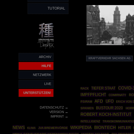
TUTORIAL
ARCHIV
KRAFTVERKEHR SACHSEN AG
HILFE
NETZWERK
LIVE
COVID-
TIEFER STAAT
RACK
UNTERSTÜTZEN!
IMPFPFLICHT
RO
COMIRNATY
AFD
UFO
PSIRAM
ERICH VON 
←
DATENSCHUTZ
BUSTOUR 2020
SPANIEN
HOR
←
VERSION
ROBERT KOCH-INSTITUT
←
IMPRINT
INTELLIGENZ
TRANSKOMMUNIKATI
NEWS
WIKIPEDIA
BIONTECH
HITLER
JVA BREMERVÖRDE
KLIMA