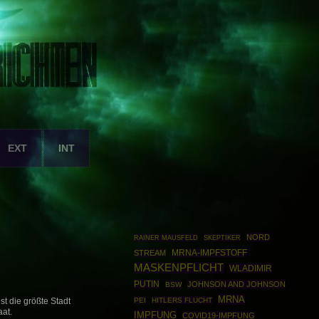
EXT
INT
NORD
RAINER MAUSFELD
SKEPTIKER
STREAM
MRNA-IMPFSTOFF
MASKENPFLICHT
WLADIMIR
PUTIN
JOHNSON AND JOHNSON
BSW
MRNA
PEI
HITLERS FLUCHT
t die größte Stadt
aat.
IMPFUNG
COVID19-IMPFUNG