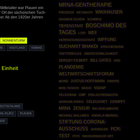
MRNA-GENTHERAPIE
ittelalter war Plauen ein
WIKIHAUSEN
r Ort der sächsischen Tuch-
PROZESS
METABIOTA
ner. Ab den 1920er Jahren
DAGMAR SCHÖN
SCHWEIZ
BOSCHIMO DES
TIEFENSTAAT
TAGES
WEF
LOFI
IMPFUNG
VERFASSUNGSSCHUTZ
NONNENTURM
SUCHARIT BHAKDI
ERSCHEINUNG
HE
VOGTLAND
VOMAG
TWITTERFILES
ÜBERSTERBLICHKEIT
SERGEY FILBERT
BILL GATES
ARD
PLANDEMIE
 Einheit
WELTWIRTSCHAFTSFORUM
JUSTUS HOFFMANN
MORD
GRIPPE
NSDAP
MUSIC
MIKE YEADON
UAP
TELEGRAM
PRÄ-ASTRONAUTIK
GELEUGNET
GEIMPFT
UKRAINE-KRIEG
DEUTSCHLAND
MRNA
ZENSUR
RKI-DOKUMENTE
HL-PLATZ
PLAUEN
MICHAEL BALLWEG
ANGELA MERKEL
STIFTUNG CORONA-
NDE
AUSSCHUSS
PCR-
AHRWEILER
TEST
FFP2
PARANORMALER ORT