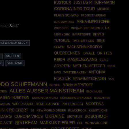
JUSTUS P. HOFFMANN
BUSTOUR
CORONA INFO TOUR
MEXIKO
KLAUS SCHWAB
PROJECT VERITAS
MRNA-IMPFSTOFFE
DJATLOW PASS
enden Stadt”
UK
POLY GRID
MICHAEL KRETSCHMER
BITWIG
NEW YORK
IMPFSTOFFE
TUTORIAL
JENS
TWITTER FILES
REI WILHELM GLÜCK
SACHSENMIKROFON
SPAHN
QUERDENKEN
ISRAEL
DRITTES
M
SACHSEN
MASKENZWANG
REICH
SERIE
N
VOGTLAND
ÄGYPTEN
MYTHEN METZGER
SPUK
ANTONIA
NWO
TWITTER AKTEN
FISCHER
MRNA-IMPFSCHADEN
VCV
ODO SCHIFFMANN
MRNA IMFPSTOFF
GLITCH
ALLES AUSSER MAINSTREAM
TION
ELON MUSK
A GEN-INJEKTION
CORONAIMPFUNG
NÜRNBERGER KODEX
BIOWAFFEN
MODERNA
WIDERSTAND
BEATE BAHNER
POLTERGEIST
WUHAN
INIK REICHERT
NEW WORLD ORDER
BLACKROCK
KÜNSTLICHE
2G
ODARG
UKRAINE
BOSCHIMO-
CORONA VIRUS
DIKTATUR
種STREAM
MARKUS FIEDLER
O-AKTE
FBI
MRNA VACCINE