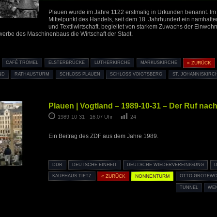
Plauen wurde im Jahre 1122 erstmalig in Urkunden benannt. Im M
Mittelpunkt des Handels, seit dem 18. Jahrhundert ein namhafte
und Textilwirtschaft, begleitet von starkem Zuwachs der Einwoh
erbe des Maschinenbaus die Wirtschaft der Stadt.
CAFÉ TRÖMEL
ELSTERBRÜCKE
LUTHERKIRCHE
MARKUSKIRCHE
« ZURÜCK
ND
RATHAUSTURM
SCHLOSS PLAUEN
SCHLOSS VOIGTSBERG
ST. JOHANNISKIRC
Plauen | Vogtland – 1989-10-31 – Der Ruf nach
1989-10-31 - 16:07 Uhr
24
Ein Beitrag des ZDF aus dem Jahre 1989.
DDR
DEUTSCHE EINHEIT
DEUTSCHE WIEDERVEREINIGUNG
KAUFHAUS TIETZ
« ZURÜCK
NONNENTURM
OTTO-GROTEWO
TUNNEL
WE