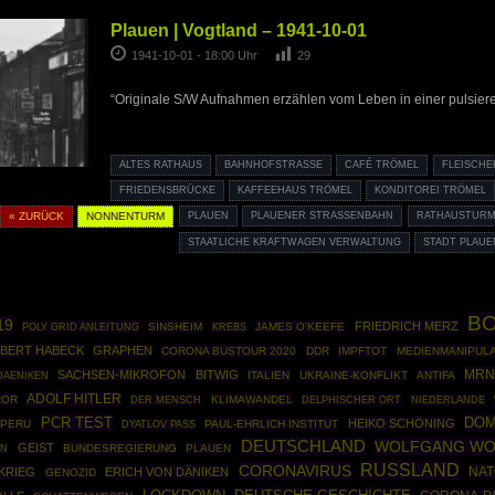
Plauen | Vogtland – 1941-10-01
1941-10-01 - 18:00 Uhr
29
“Originale S/W Aufnahmen erzählen vom Leben in einer pulsier
ALTES RATHAUS
BAHNHOFSTRASSE
CAFÉ TRÖMEL
FLEISCHE
FRIEDENSBRÜCKE
KAFFEEHAUS TRÖMEL
KONDITOREI TRÖMEL
« ZURÜCK
NONNENTURM
PLAUEN
PLAUENER STRASSENBAHN
RATHAUSTUR
STAATLICHE KRAFTWAGEN VERWALTUNG
STADT PLAUE
B
19
FRIEDRICH MERZ
POLY GRID ANLEITUNG
SINSHEIM
JAMES O'KEEFE
KREBS
BERT HABECK
GRAPHEN
CORONA BUSTOUR 2020
DDR
IMPFTOT
MEDIENMANIPULA
MRN
SACHSEN-MIKROFON
BITWIG
ITALIEN
UKRAINE-KONFLIKT
ANTIFA
DAENIKEN
ADOLF HITLER
ROR
KLIMAWANDEL
DER MENSCH
DELPHISCHER ORT
NIEDERLANDE
PCR TEST
DOM
HEIKO SCHÖNING
PERU
PAUL-EHRLICH INSTITUT
DYATLOV PASS
DEUTSCHLAND
WOLFGANG W
GEIST
BUNDESREGIERUNG
PLAUEN
ON
RUSSLAND
CORONAVIRUS
NAT
KRIEG
ERICH VON DÄNIKEN
GENOZID