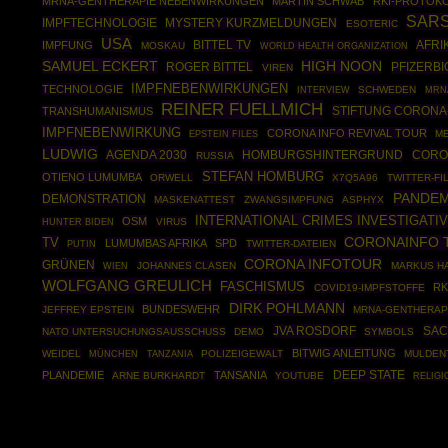
MRNA-GENTHERAPIE NEBENWIRKUNGEN
MARTIN SCHWAB
RKI-PROTOK
SAR
IMPFTECHNOLOGIE
MYSTERY KURZMELDUNGEN
ESOTERIC
USA
BITTEL TV
AFRI
IMPFUNG
MOSKAU
WORLD HEALTH ORGANIZATION
SAMUEL ECKERT
HIGH NOON
ROGER BITTEL
PFIZERB
VIREN
IMPFNEBENWIRKUNGEN
TECHNOLOGIE
SCHWEDEN
MRN
INTERVIEW
REINER FUELLMICH
STIFTUNG CORON
TRANSHUMANISMUS
IMPFNEBENWIRKUNG
CORONA INFO REVIVAL TOUR
EPSTEIN FILES
ME
LUDWIG
AGENDA 2030
HOMBURGSHINTERGRUND
CORON
RUSSIA
STEFAN HOMBURG
OTIENO LUMUMBA
ORWELL
X7Q5A96
TWITTER-FI
PANDEM
DEMONSTRATION
MASKENATTEST
ZWANGSIMPFUNG
ASPHYX
INTERNATIONAL CRIMES INVESTIGATI
OSM
VIRUS
HUNTER BIDEN
TV
CORONAINFO 
LUMUMBAS AFRIKA
SPD
PUTIN
TWITTER-DATEIEN
CORONA INFOTOUR
GRÜNEN
JOHANNES CLASEN
MARKUS HA
WIEN
WOLFGANG GREULICH
FASCHISMUS
RK
COVID19-IMPFSTOFFE
DIRK POHLMANN
BUNDESWEHR
JEFFREY EPSTEIN
MRNA-GENTHERA
JVA ROSDORF
SAC
NATO UNTERSUCHUNGSAUSSCHUSS
DEMO
SYMBOLS
BITWIG ANLEITUNG
WEIDEL
MÜNCHEN
POLIZEIGEWALT
MULDEN
TANZANIA
DEEP STATE
PLANDEMIE
TANSANIA
ARNE BURKHARDT
YOUTUBE
RELIGI