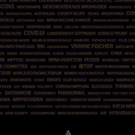
DEUTSCHE GESCHICHTE
LOCKDOWN
CORONA-P
OLLE
SCHATTENWESEN
SCOV2
GESCHICHTEN AUS WIKIHAUSEN
GENTHERAPIE
KINDERSCHUTZ
CO
KA
COUNTY BLUFF
AUSTRALIEN
FELIKS
ARGENTINIEN
HERMANN PLOPPA
IONTECH
MRNA VACCINE DAMAGE
GÖTTINGEN
NGO
MODRNA-GENTHERAPIE
P
GRAPHENOXID
A GENE THERAPY
MARS
ICIC.LAW
INFEKTIONSSCHUTZGESETZ
ANTI
COVID19
A-AUSCHUSS
DONALD TRUMP
LANDGERICHT GÖTTINGEN
DYA
P.L.O. L
DIZINISCHE MASKE
WILHELM DOMKE-SCHULZ
HOMBURG
ANTHONY FAUCI
VIVIANE FISCHER
RKI
A INFO TOUR 2020
NATO AKTE
UKRAINEKRIEG
CHINA
LES
INDIEN
DEMONSTRATIONEN
ALIENS
EDGAR SIEMUND
KOPILOT
HEIKO
IE
MRNA-INJEKTION
PFIZER
IMPFTOD
BUNDESTAG
IM DIALOG
TWITTE
種TOP
VE COMMITTEE
CIA
MARTIN BRAUKMANN
B
WIRTSCHAFTSKRISE
NDR
TOUR
WORLD ECONOMIC FORUM
ROBERT-KOCH INSTITUT
NATIONALSOZIA
MWGFD
DEMOKRATIE
OLAF SCHOLZ
MANIPULAT
INTZ
COSMO
MARKUS SÖDER
THOMAS 
3121534312
I-FILES
KANADA
CORONA IMPFUNG
POLARITY
DIVI
DATENARCHE
PARANORMAL
ÖSTERREICH
PY
IMMUNSYSTEM
POLY GRID TUT
IMPFSCHADEN
HSEN
GESCHÄDIGT
CHRISTOF MISERÉ
SCHWARZER KANAL
KATJA WÖ
TALER
GEISTER
FLUTOPFERHILFE
AUF DEN SPUREN DER ALLMÄCHTIGEN
ASTRAZENEC
ZDF
ARNE SCHMITT
COVID-IMPFUNG
MRNA-GENTHERAPEUTIKA
ON