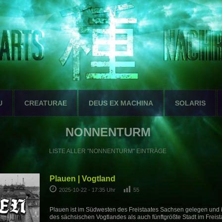
U
CREATURAE
DEUS EX MACHINA
SOLARIS
NONNENTURM
LISTE ALLER "NONNENTURM" EINTRÄGE
Plauen | Vogtland
2025-10-22 - 17:35 Uhr
55
Plauen ist im Südwesten des Freistaates Sachsen gelegen und is
des sächsischen Vogtlandes als auch fünftgrößte Stadt im Freist