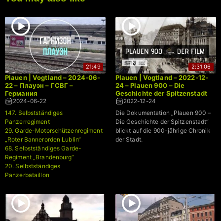
21:49
2:31:06
Plauen | Vogtland – 2024-06-
Plauen | Vogtland – 2022-12-
22 – Плауэн – ГСВГ –
24 – Plauen 900 – Die
Германия
Geschichte der Spitzenstadt
2024-06-22
2022-12-24
147. Selbstständiges
Die Dokumentation „Plauen 900 –
Panzerregiment
Die Geschichte der Spitzenstadt“
29. Garde-Motorschützenregiment
blickt auf die 900-jährige Chronik
„Roter Bannerorden Lublin“
der Stadt.
68. Selbstständiges Garde-
Regiment „Brandenburg“
20. Selbstständiges
Panzerbataillon