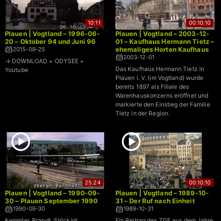
10:11
00:10:10
Plauen | Vogtland – 1996-06-
Plauen | Vogtland – 2003-12-
20 – Oktober 94 und Juni 96
01 – Kaufhaus Hermann Tietz –
ehemaliges Horten Kaufhaus
2015-09-25
2003-12-01
→ DOWNLOAD + ODYSEE +
Das Kaufhaus Hermann Tietz in
Youtube
Plauen i. V. (im Vogtland) wurde
bereits 1897 als Filiale des
Warenhauskonzerns eröffnet und
markierte den Einstieg der Familie
Tietz in der Region.
25:24
00:10:10
Plauen | Vogtland – 1990-09-
Plauen | Vogtland – 1989-10-
30 – Plauen September 1990
31 – Der Ruf nach Einheit
1990-09-30
1989-10-31
Kemmler, Brandt, Stöckigt,
Ein Beitrag des ZDF aus dem Jahre