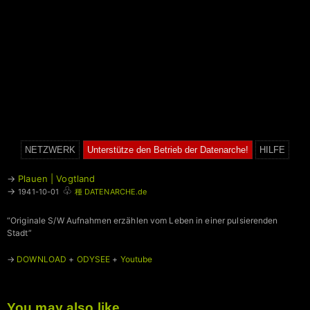
NETZWERK
Unterstütze den Betrieb der Datenarche!
HILFE
→
Plauen | Vogtland
♧
→
1941-10-01
種 DATENARCHE.de
“Originale S/W Aufnahmen erzählen vom Leben in einer pulsierenden
Stadt”
→
DOWNLOAD
+
ODYSEE
+
Youtube
You may also like