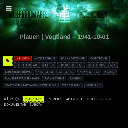
Plauen | Vogtland – 1941-10-01
« ZURÜCK
ALTES RATHAUS
BAHNHOFSTRASSE
CAFÉ TRÖMEL
FLEISCHEREI WILHELM GLÜCK
FRIEDENSBRÜCKE
KAFFEEHAUS TRÖMEL
KONDITOREI TRÖMEL
KRAFTVERKEHR SACHSEN AG
NONNENTURM
PLAUEN
PLAUENER STRASSENBAHN
RATHAUSTURM
SACHSEN
STAATLICHE KRAFTWAGEN VERWALTUNG
STADT PLAUEN
VOGTLAND
29
1941-10-01
3. REICH
ADAMU
DEUTSCHES REICH
DOKUMENTAR
EUROPA