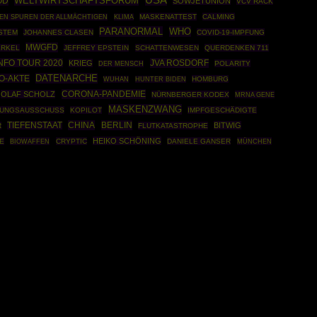
OD
WELTWIRTSCHAFTSFORUM
SOWJETUNION
VCV RACK
MASKENATTEST
CALMING
EN SPUREN DER ALLMÄCHTIGEN
KLIMA
PARANORMAL
WHO
STEM
JOHANNES CLASEN
COVID-19-IMPFUNG
MWGFD
ERKEL
JEFFREY EPSTEIN
SCHATTENWESEN
QUERDENKEN 711
NFO TOUR 2020
JVA ROSDORF
KRIEG
POLARITY
DER MENSCH
DATENARCHE
O-AKTE
HOMBURG
WUHAN
HUNTER BIDEN
CORONA-PANDEMIE
OLAF SCHOLZ
NÜRNBERGER KODEX
MRNA GENE
MASKENZWANG
HUNGSAUSSCHUSS
KOPILOT
IMPFGESCHÄDIGTE
CHINA
BERLIN
TIEFENSTAAT
BITWIG
R
FLUTKATASTROPHE
HEIKO SCHÖNING
E
BIOWAFFEN
CRYPTIC
DANIELE GANSER
MÜNCHEN