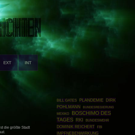
EXT
INT
DIRK
PLANDEMIE
BILL GATES
POHLMANN
BUNDESREGIERUNG
BOSCHIMO DES
MEXIKO
TAGES
RKI
BUNDESWEHR
DOMINIK REICHERT
FBI
t die größte Stadt
aat.
IMPFNEBENWIRKUNG