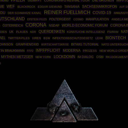
PFIZER
DIE GRÜNEN
IMPFT
GEIMPFT
CORONA INFO REVIVAL TOUR
INUNG
IE
WEF
SACHSENMIKROFON
TANSANIA
BLACKROCK
EDGAR SIEMUND
AUF D
REINER FUELLMICH
COVID-19
CDU
DER SCHWARZE KANAL
IMMUNSY
UTSCHLAND
POLTERGEIST
MANIPULATION
EPSTEIN FILES
COSMO
ANGELA M
CORONA
WORLD ECONOMIC FORUM
CORONA I
ÖSTERREICH
NSDAP
G
QUERDENKEN
NAT
UK
NDIEN
PLAUEN
KÜNSTLICHE INTELLIGENZ
PSIRAM
NDR
BIONTECH
AEL
TWITTER-FILES
VIREN
BSW
INFEKTIONSSCHUTZGESETZ
LEAK
JOHNSON
GRAPHENOXID
BITWIG TUTORIAL
WIRTSCHAFTSKRISE
NATO UNTERSUC
IMPFPFLICHT
MODERNA
TIN BRAUKMANN
FFP2
PROZESS
NEW WORLD ORDE
MYTHEN METZGER
LOCKDOWN
IM DIALOG
OSM
NEW YORK
RKI-DOKUMENT
S
Powered By :