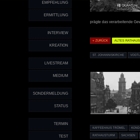
EMPFEHLUNG
ERMITTLUNG
prägte das verarbeitende Gew
INTERVIEW
« ZURÜCK
ALTES RATHAU
KREATION
ST. JOHANNISKIRCHE
VOGT
LIVESTREAM
MEDIUM
SONDERMELDUNG
STATUS
TERMIN
KAFFEEHAUS TRÖMEL
KOND
RATHAUSTURM
SACHSEN
TEST