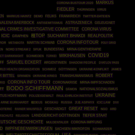
MARKUS
CORONA BUSTOUR 2020
FIEDLER
THÜRINGEN
VIRUS
EN
FELIKS
FRANKREICH
MARKUS HAINTZ
DEMO
TWITTER-DATEIEN
NALENA BAERBOCK
ASTRAZENECA
GELEUGNET
ANTISEMITISMUS
NAL CRIMES INVESTIGATIVE COMMITTEE
CORONA VIRUS
ICIC
種TOP
SUCHARIT BHAKDI
REALPOLITIK
GRAPHEN
CORONA INFOTOUR
MARTIN SCHWAB
ROR
POLY GRID
METABIOTA
BUNDESTAG
MRNA-GENTHERAPIE
EN
NORD STREAM 2
SPUK
COVID19
WIKIHAUSEN
CT DARKKNIGHT
SCHWEDEN
TÜRKEI
SAMUEL ECKERT
FF
ARGENTINIEN
SHADOW PEOPLE
DYATLOV PASS
RLD HEALTH ORGANIZATION
SCHWEIZ
GÖTTINGEN
UKRAINE-KONFLIKT
JAMES
ROBERT
 BITTEL
TRANSHUMANISMUS
SPANIEN
UKRAINE-KRIEG
CORONA INFO TOUR
CORONAKRISE
MRNA-IMPFSCHADEN
RID
BODO SCHIFFMANN
FF
NATIONALSOZIALISMUS
DÄMON
UKRAINE
STUS HOFFMANN
POLIZEIGEWALT
PAUL-EHRLICH INSTITUT
ARNE BURKHARDT
種DEUS
MOSKAU
RUSSIA
大名 ASPHYX
ICIC.LAW
DIVI
GREAT RESET
GESCHÄDIGT
SOTERIC
RAINER MAUSFELD
NGO
ARD
TIEFER STAAT
LANDGERICHT GÖTTINGEN
RSCHUTZ
RELIGION
EUTSCHE GESCHICHTE
CORONA-IMPFUNG
MULDENTALER
D
IMPFNEBENWIRKUNGEN
SACHSEN-MIKROFON
SCHWARZER
USA