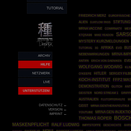
TUTORIAL
FRIEDRICH MERZ
EUROPÄISCHE
STIFTUN
ALIEN
DJATLOW PASS
MRNA VACCINE
COMIRNATY
MEI
SARS
X7Q5A96
MIKE YEADON
MYSTERY KURZMELDUNGEN
AFRIKA
BUS
TUTORIAL
EVD
3G
MRNA-IMP
NEBENWIRKUNGEN
ARCHIV
EVE
ANTIFA
ERICH VON DAENIKEN
HILFE
WOLFGANG WODARG
KLI
NETZWERK
HITLER
SERGEY FILB
O'KEEFE
KOCH-INSTITUT
FFP2 MA
LIVE
DEMONSTRATION
GLITCH
ANT
UNTERSTÜTZEN!
GEISTER
NORD STREAM 1
GRIPP
AUSTRALIEN
M
FLUTOPFERHILFE
←
DATENSCHUTZ
GEIST
MRNA-GENTHERAPEUTIKA
←
VERSION
MRNA GEN-INJEKTI
YOUTUBE
←
IMPRINT
BOSC
THOMAS RÖPER
MASKENPFLICHT
RALF LUDWIG
IMPFSTOFFE
GESCHICHTE
AHR