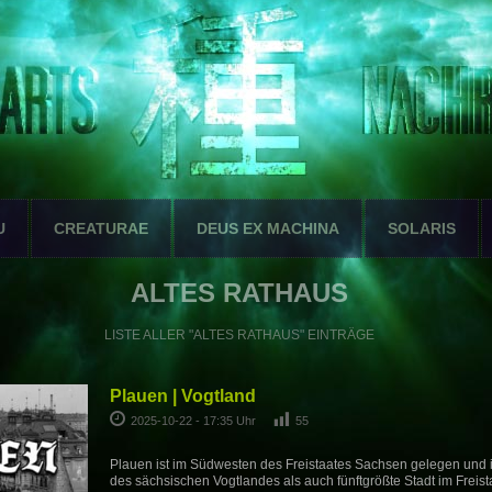
U
CREATURAE
DEUS EX MACHINA
SOLARIS
ALTES RATHAUS
LISTE ALLER "ALTES RATHAUS" EINTRÄGE
Plauen | Vogtland
2025-10-22 - 17:35 Uhr
55
Plauen ist im Südwesten des Freistaates Sachsen gelegen und is
des sächsischen Vogtlandes als auch fünftgrößte Stadt im Freist