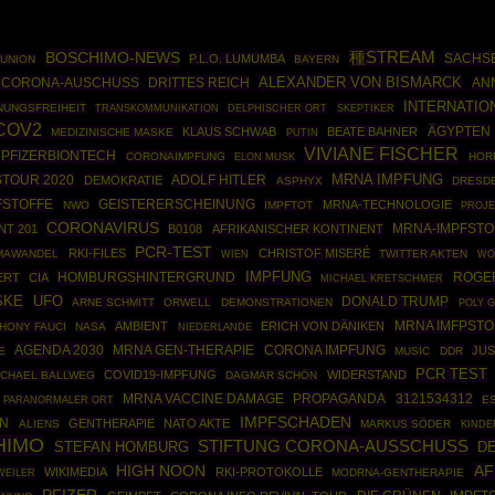
BOSCHIMO-NEWS
種STREAM
SACHS
P.L.O. LUMUMBA
 UNION
BAYERN
ALEXANDER VON BISMARCK
G CORONA-AUSCHUSS
DRITTES REICH
AN
INTERNATIO
NUNGSFREIHEIT
SKEPTIKER
TRANSKOMMUNIKATION
DELPHISCHER ORT
COV2
ÄGYPTEN
KLAUS SCHWAB
BEATE BAHNER
MEDIZINISCHE MASKE
PUTIN
VIVIANE FISCHER
PFIZERBIONTECH
CORONAIMPFUNG
HOR
ELON MUSK
MRNA IMPFUNG
TOUR 2020
ADOLF HITLER
DEMOKRATIE
ASPHYX
DRESD
FSTOFFE
GEISTERERSCHEINUNG
MRNA-TECHNOLOGIE
NWO
IMPFTOT
PROJE
CORONAVIRUS
NT 201
B0108
AFRIKANISCHER KONTINENT
MRNA-IMPFSTO
PCR-TEST
RKI-FILES
CHRISTOF MISERÉ
MAWANDEL
TWITTER AKTEN
WO
WIEN
HOMBURGSHINTERGRUND
IMPFUNG
ROGER
ERT
CIA
MICHAEL KRETSCHMER
UFO
SKE
DONALD TRUMP
ARNE SCHMITT
ORWELL
DEMONSTRATIONEN
POLY G
MRNA IMFPSTO
AMBIENT
ERICH VON DÄNIKEN
HONY FAUCI
NASA
NIEDERLANDE
AGENDA 2030
MRNA GEN-THERAPIE
CORONA IMPFUNG
JU
E
MUSIC
DDR
PCR TEST
COVID19-IMPFUNG
WIDERSTAND
ICHAEL BALLWEG
DAGMAR SCHÖN
PROPAGANDA
3121534312
MRNA VACCINE DAMAGE
E
PARANORMALER ORT
IMPFSCHADEN
ON
GENTHERAPIE
NATO AKTE
ALIENS
MARKUS SÖDER
KINDE
HIMO
STIFTUNG CORONA-AUSSCHUSS
STEFAN HOMBURG
D
HIGH NOON
AF
WIKIMEDIA
RKI-PROTOKOLLE
WEILER
MODRNA-GENTHERAPIE