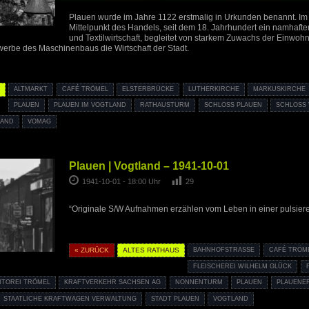
Plauen wurde im Jahre 1122 erstmalig in Urkunden benannt. Im M
Mittelpunkt des Handels, seit dem 18. Jahrhundert ein namhafte
und Textilwirtschaft, begleitet von starkem Zuwachs der Einwoh
erbe des Maschinenbaus die Wirtschaft der Stadt.
S
ALTMARKT
CAFÉ TRÖMEL
ELSTERBRÜCKE
LUTHERKIRCHE
MARKUSKIRCHE
PLAUEN
PLAUEN IM VOGTLAND
RATHAUSTURM
SCHLOSS PLAUEN
SCHLOSS
LAND
VOMAG
Plauen | Vogtland – 1941-10-01
1941-10-01 - 18:00 Uhr
29
“Originale S/W Aufnahmen erzählen vom Leben in einer pulsier
« ZURÜCK
ALTES RATHAUS
BAHNHOFSTRASSE
CAFÉ TRÖM
FLEISCHEREI WILHELM GLÜCK
ITOREI TRÖMEL
KRAFTVERKEHR SACHSEN AG
NONNENTURM
PLAUEN
PLAUENER
STAATLICHE KRAFTWAGEN VERWALTUNG
STADT PLAUEN
VOGTLAND