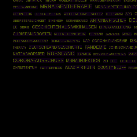
MRNA
DIKTATUR
ROBERT HABECK
KANAL
MRNA-GENTHERAPY
ERSCHE
MRNA-GENTHERAPIE
MRNA IMPFTECHNOLOG
COVID-IMPFUNG
SPD
GEOPOLITIK
WILHELM DOMKE-SCHULZ
TELEGRAM
PROJECT VERITAS
DE
ANTONIA FISCHER
ÜBERSTERBLICHKEIT
SINSHEIM
UKRAINEKRIEG
GESCHICHTEN AUS WIKIHAUSEN
EU
BITWIG ANLEITUNG
SERIE
2
CHRISTIAN DROSTEN
ROBERT KENNEDY JR.
GENOZID
MORD
I
TANZANIA
ISR
UAP
CORONA-PLANDEMIE
VERFASSUNGSSCHUTZ
HEIKO SCHOENING
PANDEMIE
DEUTSCHLAND GESCHICHTE
JOHNSON AND 
THERAPY
RUSSLAND
KATJA WÖRMER
KANADA
MAR
POLY GRID ANLEITUNG
CORONA-AUSSCHUSS
MRNA-INJEKTION
PEI
LOFI
FLUTHILFE
WLADIMIR PUTIN
COUNTY BLUFF
CHRISTENTUM
TWITTERFILES
KREB