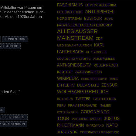
FASCHISMUS
LUMUMBAS AFRIKA
ittelalter war Plauen ein
ANTI-SPIEGEL
r Ort der sächsischen Tuch-
HITLERS FLUCHT
ner. Ab den 1920er Jahren
BUSTOUR
NORD STREAM
JAPAN
PATRICK LOCH OTIENO LUMUMBA
ALLES AUSSER
MAINSTREAM
ZDF
NONNENTURM
KARL
MEDIENMANIPULATION
 VOIGTSBERG
LAUTERBACH
KI
SYMBOLS
COVID19-IMPFSTOFFE
ALICE WEIDEL
ANTI-SPIEGEL-TV
ROBERT-KOCH
INSTITUT
ZWANGSIMPFUNG
WIKIPEDIA
HERMANN PLOPPA
MARS
ZENSUR
BITTEL TV
DEEP STATE
WOLFGANG GREULICH
enden Stadt”
TWITTER
TWITTER FILES
INTERVIEW
PERU
PRÄ-ASTRONAUTIK
ITALIEN
EL
CORONAINFO
DYATLOW PASS
FRIEDENSBRÜCKE
TOUR
JUSTUS
JVA BREMERVÖRDE
NATO
 STRASSENBAHN
P. HOFFMANN
IMPFZWANG
JENS SPAHN
CORONASCHUTZIMPFUNG