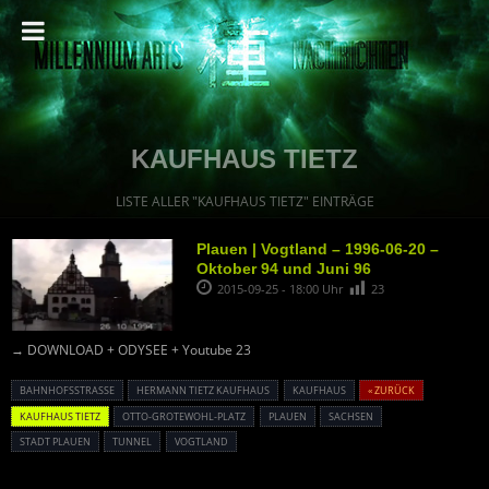
KAUFHAUS TIETZ
LISTE ALLER "KAUFHAUS TIETZ" EINTRÄGE
Plauen | Vogtland – 1996-06-20 –
Oktober 94 und Juni 96
2015-09-25 - 18:00 Uhr
23
→ DOWNLOAD + ODYSEE + Youtube 23
BAHNHOFSSTRASSE
HERMANN TIETZ KAUFHAUS
KAUFHAUS
« ZURÜCK
KAUFHAUS TIETZ
OTTO-GROTEWOHL-PLATZ
PLAUEN
SACHSEN
STADT PLAUEN
TUNNEL
VOGTLAND