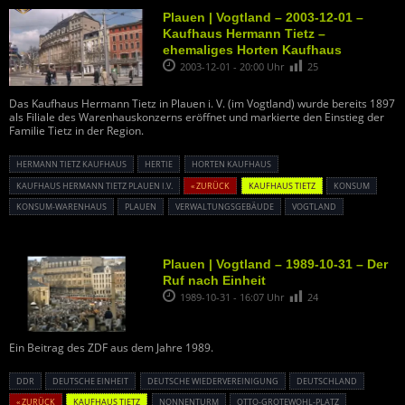
Plauen | Vogtland – 2003-12-01 –
Kaufhaus Hermann Tietz –
ehemaliges Horten Kaufhaus
2003-12-01 - 20:00 Uhr
25
Das Kaufhaus Hermann Tietz in Plauen i. V. (im Vogtland) wurde bereits 1897
als Filiale des Warenhauskonzerns eröffnet und markierte den Einstieg der
Familie Tietz in der Region.
HERMANN TIETZ KAUFHAUS
HERTIE
HORTEN KAUFHAUS
KAUFHAUS HERMANN TIETZ PLAUEN I.V.
« ZURÜCK
KAUFHAUS TIETZ
KONSUM
KONSUM-WARENHAUS
PLAUEN
VERWALTUNGSGEBÄUDE
VOGTLAND
Plauen | Vogtland – 1989-10-31 – Der
Ruf nach Einheit
1989-10-31 - 16:07 Uhr
24
Ein Beitrag des ZDF aus dem Jahre 1989.
DDR
DEUTSCHE EINHEIT
DEUTSCHE WIEDERVEREINIGUNG
DEUTSCHLAND
« ZURÜCK
KAUFHAUS TIETZ
NONNENTURM
OTTO-GROTEWOHL-PLATZ