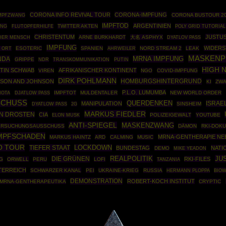
CORONA INFO REVIVAL TOUR
CORONA-IMPFUNG
MPFZWANG
CORONA BUSTOUR 2
IMPFTOD
ARGENTINIEN
UNG
TWITTER AKTEN
POLY GRID TUTORIAL
FLUTOPFERHILFE
CHRISTENTUM
JUSTU
ARNE BURKHARDT
大名 ASPHYX
DER MENSCH
DYATLOV PASS
IMPFUNG
WIDERS
ESOTERIC
SPANIEN
AHRWEILER
NORD STREAM 2
LEAK
 ORT
MASKENP
MRNA IMPFUNG
NDA
GRIPPE
PUTIN
NDR
TRANSKOMMUNIKATION
HIGH 
TIN SCHWAB
AFRIKANISCHER KONTINENT
VIREN
NGO
COVID-IMPFUNG
DIRK POHLMANN
HOMBURGSHINTERGRUND
SON AND JOHNSON
KI
ZWA
P.L.O. LUMUMBA
IMPFTOT
MULDENTALER
NEW WORLD ORDER
IOTA
DJATLOW PASS
SCHUSS
QUERDENKEN
ISRAE
MANIPULATION
SINSHEIM
DYATLOW PASS
2G
MARKUS FIEDLER
AN DROSTEN
CIA
POLIZEIGEWALT
YOUTUBE
ELON MUSK
ANTI-SPIEGEL
MASKENZWANG
ERSUCHUNGSAUSSCHUSS
DÄMON
RKI-DOK
MPFSCHADEN
MRNA-GENTHERAPIE N
MARKUS HAINTZ
ARD
CALMING
MUSIC
O TOUR
TIEFER STAAT
LOCKDOWN
BUNDESTAG
NATI
DEMO
MIKE YEADON
REALPOLITIK
JU
DIE GRÜNEN
RKI-FILES
G
ORWELL
PERU
LOFI
TANZANIA
TERREICH
SCHWARZER KANAL
PEI
UKRAINE-KRIEG
RUSSIA
HERMANN PLOPPA
BIO
DEMONSTRATION
ROBERT-KOCH INSTITUT
MRNA-GENTHERAPEUTIKA
CRYPTIC