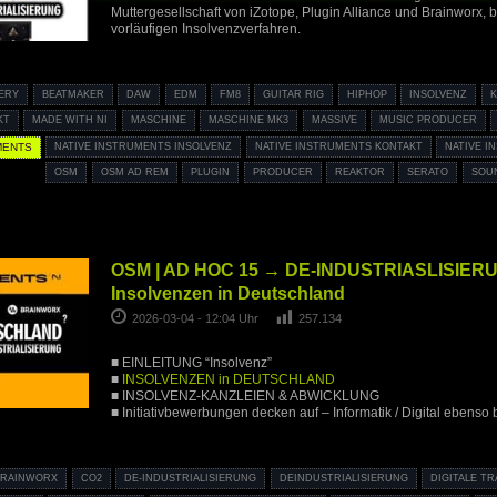
Muttergesellschaft von iZotope, Plugin Alliance und Brainworx, b
vorläufigen Insolvenzverfahren.
ERY
BEATMAKER
DAW
EDM
FM8
GUITAR RIG
HIPHOP
INSOLVENZ
K
KT
MADE WITH NI
MASCHINE
MASCHINE MK3
MASSIVE
MUSIC PRODUCER
MENTS
NATIVE INSTRUMENTS INSOLVENZ
NATIVE INSTRUMENTS KONTAKT
NATIVE I
OSM
OSM AD REM
PLUGIN
PRODUCER
REAKTOR
SERATO
SOU
OSM | AD HOC 15 → DE-INDUSTRIASLISIERUN
Insolvenzen in Deutschland
2026-03-04 - 12:04 Uhr
257.134
■ EINLEITUNG “Insolvenz”
■
INSOLVENZEN in DEUTSCHLAND
■ INSOLVENZ-KANZLEIEN & ABWICKLUNG
■ Initiativbewerbungen decken auf – Informatik / Digital ebenso 
BRAINWORX
CO2
DE-INDUSTRIALISIERUNG
DEINDUSTRIALISIERUNG
DIGITALE T