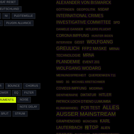
ALEXANDER VON BISMARCK
EAT RESET
DEUTSCHLAND
NSDAP
GÖTTINGEN
GEOPOLITIK
INTERNATIONAL CRIMES
NI
PLEITEWELLE
INVESTIGATIVE COMMITTEE
SPD
6
PLUGIN ALLIANCE
DANIELE GANSER
HITLERS FLUCHT
CORONA IMPFUNG
HUNTER BIDEN
WOLFGANG
GEIST
INTERVIEW
GREULICH
FFP2 MASKE
MRNA-
MRNA
TECHNOLOGIE
PLANDEMIE
EVENT 201
WOLFGANG WODARG
MEINUNGSFREIHEIT
QUERDENKEN 711
NWO
3G
MICHAEL KRETSCHMER
R
BOUNCE
CHORUS
COVID19-IMPFUNG
MODRNA-
LOWER
EQ
FILTER
HITLER
DIKTATUR
GENTHERAPIE
TRUMENTS
NOISE
PATRICK LOCH OTIENO LUMUMBA
ALLES
NOTE DELAY
PCR TEST
KLIMAWANDEL
AUSSER MAINSTREAM
 SPLIT
STRUM
KARL
GRAPHENOXID
MÜNCHEN
種TOP
LAUTERBACH
ALIEN