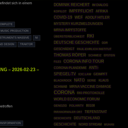
efindet sich in einem
DOMINIK REICHERT
IM DIALOG
IMPFPFLICHT
AFRIKA
KOPILOT
COVID-19
WEF
ADOLF HITLER
MYSTERY KURZMELDUNGEN
OMPLETE
MRNA-IMPFSTOFFE
MUSIC PRODUCTION
RKI
ÜBERSTERBLICHKEIT
NSTRUMENTS MASSIVE
NI
DEUTSCHE GESCHICHTE
DDR
ND DESIGN
TRAKTOR
GESCHÄDIGT
PAUL-EHRLICH INSTITUT
THOMAS RÖPER
SCHWEIZ
EPSTEIN
CORONA INFO TOUR
FILES
ANTI-
CORONA-PLANDEMIE
G – 2026-02-23 –
SPIEGEL-TV
GEIMPFT
ICIC.LAW
NATO
KLAUS
BLACKROCK
SERIE
SCHWAB
MRNA VACCINE DAMAGE
CORONA
RKI-PROTOKOLLE
WORLD ECONOMIC FORUM
B0108
GENOZID
POLARITY
betroffen
TIEFENSTAAT
PARANORMALER ORT
DEUTSCHLAND
GESCHICHTE
RANSFORMATION
GESCHICHTE
NORD STREAM
WUHAN