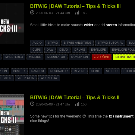
BITWIG | DAW Tutorial – Tips & Tricks III
2020-06-03 - 21:44 Uhr
186
Small little tricks to make sounds
wider
or add
stereo
informatio
AUDIO
BITWIG
BITWIG ANLEITUNG
BITWIG TUTORIAL
BLU
CLIPS
DAW
DELAY
DRUMS
ENVELOPE
ENVELOPE FOL
M/S STEREO
MIDSIDE
MODULATOR
MONOPHON
« ZURÜCK
NATIVE INS
PHON
POST FX
RANDOM
RESONATOR
REVERB
SERIE
STEREO
STEREO
T LAYER
VST PLUGIN
WORKFLOW
BITWIG | DAW Tutorial – Tips & Tricks II
2020-05-08 - 21:47 Uhr
150
Some new tips for the weekend 😉 This time the
fx / instrument
nice things!