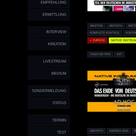
EMPFEHLUNG
ERMITTLUNG
ABLETON
ABSYNTH
BATT
INTERVIEW
KOMPLETE KONTROL
KONTA
« ZURÜCK
NATIVE INSTRU
KREATION
TRAKTOR PRO
VST
LIVESTREAM
MEDIUM
SONDERMELDUNG
STATUS
TERMIN
ABSYNTH
AGENDA 2030
TEST