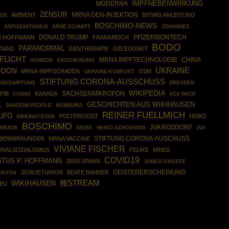
IMPFNEBENWIRKUNG
MODERNA
ZENSUR
MRNA GEN-INJEKTION
AMBIENT
BITWIG ANLEITUNG
020
BOSCHIMO-NEWS
ANTISEMITISMUS
ARNE SCHMITT
JOHANNES
DONALD TRUMP
PFIZERBIONTECH
S HOFFMANN
FRANKREICH
BODO
PARANORMAL
TAND
GENTHERAPIE
GELEUGNET
FLICHT
MRNA IMPFTECHNOLOGIE
CHINA
HORROR
ERSCHEINUNG
UKRAINE
NOON
MRNA-IMPFSCHADEN
OSM
UKRAINE-KONFLIKT
STIFTUNG CORONA-AUSSCHUSS
NGSIMPFUNG
DRESDEN
WIKIPEDIA
SACHSENMIKROFON
FBI
KANADA
COSMO
VCV RACK
GESCHICHTEN AUS WIKIHAUSEN
L
SHADOW PEOPLE
HOMBURG
REINER FUELLMICH
UFO
POLTERGEIST
HEIKO
IMMUNSYSTEM
BOSCHIMO
JVA ROSDORF
UMENTE
HEIKO SCHOENING
JVA
KREBS
STIFTUNG CORONA-AUSCHUSS
EBENWIRKUNGEN
MRNA VACCINE
VIVIANE FISCHER
ONALSOZIALISMUS
FELIKS
KRIEG
COVID19
STUS P. HOFFMANN
JENS SPAHN
JAMES O'KEEFE
SOWJETUNION
BEATE BAHNER
GEISTERERSCHEINUNG
WAFFEN
WIKIHAUSEN
種STREAM
EU