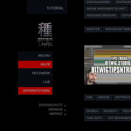
DIGITALEAGENDA
DIGITALIS
TUTORIAL
GRÜNE KRIEGSWIRTSCHAFT
INSOLVENZORDNUNG
IZOTO
REAKTOR
WIRTSCHAFTSKRI
ARCHIV
HILFE
NETZWERK
LIVE
UNTERSTÜTZEN!
FM8
GROOVE
KEYTRACK
←
DATENSCHUTZ
←
VERSION
PHASE-4
POLARITY
POLY
←
IMPRINT
TIME SHIFT
VST INSTRUMEN