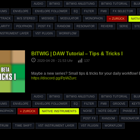
AUDIO
BITWIG
BITWIG ANLEITUNG
BITWIG TUTORIAL
BLU
RUMS
ENVELOPE
ENVELOPE FOLLOWER
EQ
FILTER
FM8
FX SELECTOR
YTRACK
M/S STEREO
MIDSIDE
MODULATOR
MONOPHON
« ZURÜCK
NATI
LARITY
POLYPHON
POST FX
RANDOM
RESONATOR
REVERB
SERIE
ST
INSTRUMENT LAYER
VST PLUGIN
WORKFLOW
BITWIG | DAW Tutorial – Tips & Tricks I
2020-04-28 - 21:53 Uhr
137
Maybe a new series? Small tips & tricks for your daily workflow! 
https://discord.gg/PpWZurc
AUDIO
BITWIG
BITWIG ANLEITUNG
BITWIG TUTORIAL
BLU
RUMS
ENVELOPE
ENVELOPE FOLLOWER
EQ
FILTER
FM8
GROOVE
KEYT
ONOPHON
« ZURÜCK
NATIVE INSTRUMENTS
NOISE
NOTE DELAY
PHASE-4
POST FX
RANDOM
RESONATOR
STRUM
TIME SHIFT
VST INSTRUMENT LAYER
VST PLUGIN
WORKFLOW