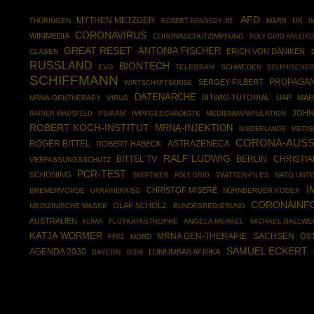
AFD
MYTHEN METZGER
UK
THÜRINGEN
ROBERT KENNEDY JR.
MARS
I
CORONAVIRUS
WIKIMEDIA
CORONASCHUTZIMPFUNG
POLY GRID ANLEIT
GREAT RESET
ANTONIA FISCHER
ERICH VON DÄNIKEN
CLASEN
RUSSLAND
BIONTECH
EVD
TELEGRAM
SCHWEDEN
DELPHISCHER
SCHIFFMANN
PROPAGA
SERGEY FILBERT
WIRTSCHAFTSKRISE
DATENARCHE
BITWIG TUTORIAL
UAP
MAR
MRNA-GENTHERAPY
VIRUS
JOHN
RAINER MAUSFELD
PSIRAM
IMPFGESCHÄDIGTE
MEDIENMANIPULATION
ROBERT KOCH-INSTITUT
MRNA-INJEKTION
NIEDERLANDE
METAB
CORONA-AUS
ROGER BITTEL
ASTRAZENECA
ROBERT HABECK
RALF LUDWIG
BITTEL TV
BERLIN
CHRISTI
VERFASSUNGSSCHUTZ
PCR-TEST
SCHÖNING
SKEPTIKER
POLY GRID
TWITTER-FILES
NATO UNT
I
CHRISTOF MISERÉ
BREMERVÖRDE
UKRAINEKRIEG
NÜRNBERGER KODEX
CORONAINF
OLAF SCHOLZ
MEDIZINISCHE MASKE
BUNDESREGIERUNG
AUSTRALIEN
FLUTKATASTROPHE
ANGELA MERKEL
MICHAEL BALLWE
KLIMA
KATJA WÖRMER
MRNA GEN-THERAPIE
SACHSEN
ÖS
FFP2
MORD
SAMUEL ECKERT
AGENDA 2030
LUMUMBAS AFRIKA
BAYERN
BSW