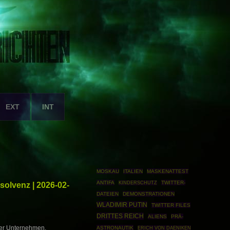
EXT
INT
MOSKAU
ITALIEN
MASKENATTEST
ANTIFA
TWITTER-
solvenz | 2026-02-
KINDERSCHUTZ
DATEIEN
DEMONSTRATIONEN
WLADIMIR PUTIN
TWITTER FILES
DRITTES REICH
ALIENS
PRÄ-
liner Unternehmen,
ASTRONAUTIK
ERICH VON DAENIKEN