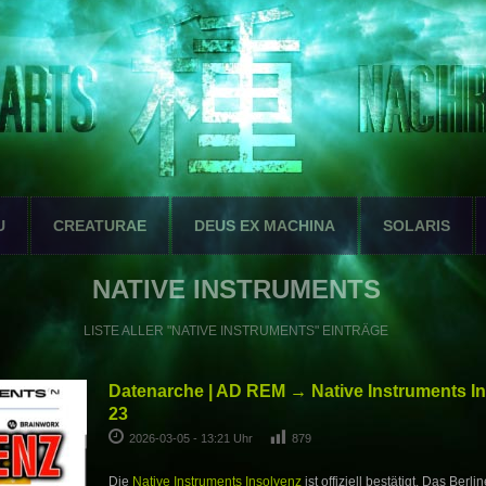
U
CREATURAE
DEUS EX MACHINA
SOLARIS
NATIVE INSTRUMENTS
LISTE ALLER "NATIVE INSTRUMENTS" EINTRÄGE
Datenarche | AD REM → Native Instruments In
23
2026-03-05 - 13:21 Uhr
879
Die
Native Instruments Insolvenz
ist offiziell bestätigt. Das Ber