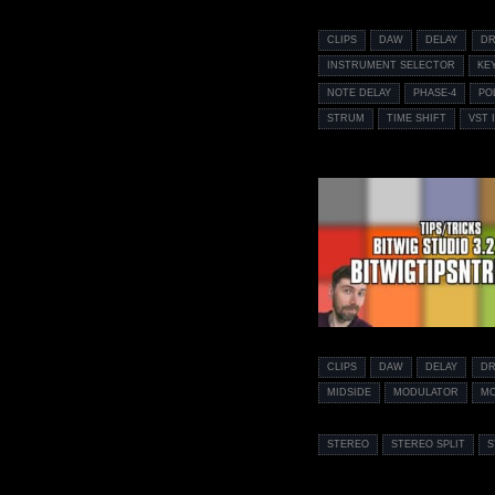
CLIPS
DAW
DELAY
D
INSTRUMENT SELECTOR
KE
NOTE DELAY
PHASE-4
PO
STRUM
TIME SHIFT
VST 
CLIPS
DAW
DELAY
D
MIDSIDE
MODULATOR
M
STEREO
STEREO SPLIT