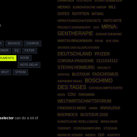
GRAPHEN
SCHATTENWESEN
FLUTHILFE
MEXIKO
BILL
EUROPÄISCHE UNION
ÄGYPTEN
GATES
BITWIG
NATO AKTE
INFEKTIONSSCHUTZGESETZ
n
MRNA-
PROJECT DARKKNIGHT
DIVI
GENTHERAPIE
EDGAR SIEMUND
MARTIN BRAUKMANN
SPUK
AUF DEN
R
BOUNCE
CHORUS
SPUREN DER ALLMÄCHTIGEN
LOWER
EQ
FILTER
DEUTSCHLAND
PFIZER
TRUMENTS
NOISE
CORONA-PANDEMIE
3121534312
NOTE DELAY
STEFAN HOMBURG
PROJECT
 SPLIT
STRUM
BUSTOUR
FASCHISMUS
VERITAS
BOSCHIMO
ANTHONY FAUCI
DES TAGES
COVID19-IMPFSTOFFE
CDU
TANSANIA
WIEN
WELTWIRTSCHAFTSFORUM
ANNALENA
FRIEDRICH MERZ
JAPAN
BAERBOCK
BUSTOUR 2020
 selector
can do a lot of
KÜNSTLICHE INTELLIGENZ
MRNA GENE
THERAPY
CORONAIMPFUNG
X7Q5A96
ZDF
MARKUS SÖDER
INDIEN
ASPHYX