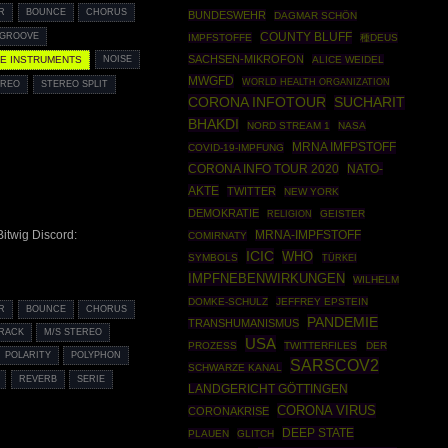
R
BOUNCE
CHORUS
BUNDESWEHR
DAGMAR SCHÖN
COUNTY BLUFF
GROOVE
IMPFSTOFFE
種DEUS
SACHSEN-MIKROFON
ALICE WEIDEL
VE INSTRUMENTS
NOISE
MWGFD
WORLD HEALTH ORGANIZATION
EREO
STEREO SPLIT
CORONA INFOTOUR
SUCHARIT
BHAKDI
NORD STREAM 1
NASA
MRNA IMFPSTOFF
COVID-19-IMPFUNG
CORONA INFO TOUR 2020
NATO-
AKTE
TWITTER
NEW YORK
DEMOKRATIE
GEISTER
RELIGION
Bitwig Discord:
MRNA-IMPFSTOFF
COMIRNATY
ICIC
WHO
SYMBOLS
TÜRKEI
IMPFNEBENWIRKUNGEN
WILHELM
DOMKE-SCHULZ
JEFFREY EPSTEIN
R
BOUNCE
CHORUS
PANDEMIE
TRANSHUMANISMUS
RACK
M/S STEREO
USA
PROZESS
TWITTERFILES
DER
POLARITY
POLYPHON
SARSCOV2
SCHWARZE KANAL
REVERB
SERIE
LANDGERICHT GÖTTINGEN
CORONA VIRUS
CORONAKRISE
DEEP STATE
PLAUEN
GLITCH