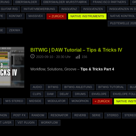
IERUNG
EBERSWALDER
EBERSWALDER WURSTFABRIK
FRANCISCO PARTNERS
GR
GUITAR RIG
INITIATIVBEWERBUNG
INSOLVENZ
INSOLVENZEN
INSOLVENZEN IN 
PE
KONTAKT
MASSIVEX
« ZURÜCK
NATIVE INSTRUMENTS
NATIVE KONTROL
PLEITEWELLE 202
SE
ZEKIWA
BITWIG | DAW Tutorial – Tips & Tricks IV
2020-09-10 - 20:30 Uhr
156
Workflow, Solutions, Groove –
Tips & Tricks Part 4
AUDIO
BITWIG
BITWIG ANLEITUNG
BITWIG TUTORIAL
BLU
CLIPS
DAW
DELAY
DRUMS
ENVELOPE
ENVELOPE FOL
M/S STEREO
MIDSIDE
MODULATOR
MONOPHON
« ZURÜCK
NATIVE INS
PHON
POST FX
RANDOM
RESONATOR
REVERB
SERIE
STEREO
STEREO
T LAYER
VST PLUGIN
WORKFLOW