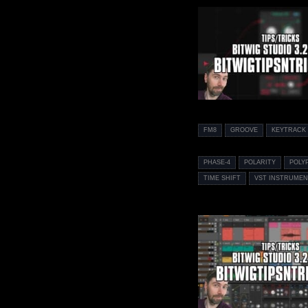
FM8
GROOVE
KEYTRACK
PHASE-4
POLARITY
POLY
TIME SHIFT
VST INSTRUMEN