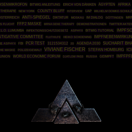
HSENMIKROFON
ÄGYPTEN
AFRIKA
BITWIG ANLEITUNG
ERICH VON DÄNIKEN
COUNTY BLUFF
THERAPIE
UAP
NEW YORK
WILHELM DOMKE-SCHULZ
INTERVIEW
ANTI-SPIEGEL
ÖSTERREICH
DIKTATUR
IM DIALOG
MR
MOSKAU
GÖTTINGEN
FFP2 MASKE
RS FLUCHT
MRNA GENE THERAPY
DEMONSTRATIONEN
TWITTER AKTE
IMPFS
P.L.O. LUMUMBA
BITWIG TUTORIAL
INFEKTIONSSCHUTZGESETZ
ASPHYX
STIGATIVE COMMITTEE
IMPFNEBENWIRKU
HEIKO SCHOENING
FLUTHILFE
PCR TEST
SUCHARIT BH
3121534312
AGENDA 2030
FBI
名 ASPHYX
2G
VIVIANE FISCHER
IC
STEFAN HOMBURG
CHE MASKE
POLIZEIGEWALT
IMPFPF
WORLD ECONOMIC FORUM
UNION
GEIMPFT
RUSSIA
DJATLOW PASS
Powered By :