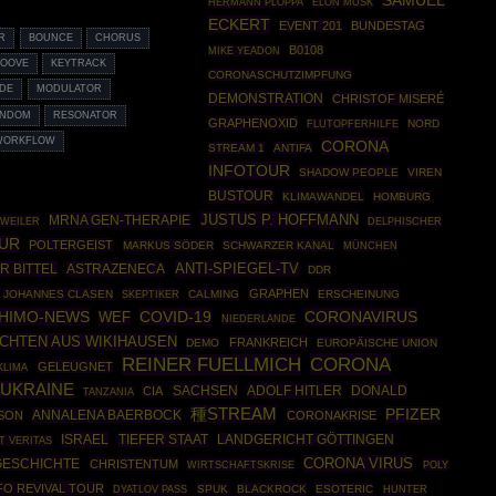
SAMUEL
HERMANN PLOPPA
ELON MUSK
ECKERT
EVENT 201
BUNDESTAG
R
BOUNCE
CHORUS
B0108
MIKE YEADON
OOVE
KEYTRACK
CORONASCHUTZIMPFUNG
IDE
MODULATOR
DEMONSTRATION
CHRISTOF MISERÉ
NDOM
RESONATOR
GRAPHENOXID
NORD
FLUTOPFERHILFE
WORKFLOW
CORONA
STREAM 1
ANTIFA
INFOTOUR
SHADOW PEOPLE
VIREN
BUSTOUR
KLIMAWANDEL
HOMBURG
JUSTUS P. HOFFMANN
MRNA GEN-THERAPIE
WEILER
DELPHISCHER
UR
POLTERGEIST
MARKUS SÖDER
SCHWARZER KANAL
MÜNCHEN
ANTI-SPIEGEL-TV
R BITTEL
ASTRAZENECA
DDR
GRAPHEN
JOHANNES CLASEN
SKEPTIKER
CALMING
ERSCHEINUNG
HIMO-NEWS
COVID-19
CORONAVIRUS
WEF
NIEDERLANDE
CHTEN AUS WIKIHAUSEN
FRANKREICH
DEMO
EUROPÄISCHE UNION
CORONA
REINER FUELLMICH
GELEUGNET
KLIMA
UKRAINE
SACHSEN
ADOLF HITLER
DONALD
CIA
TANZANIA
種STREAM
PFIZER
ANNALENA BAERBOCK
SON
CORONAKRISE
ISRAEL
TIEFER STAAT
LANDGERICHT GÖTTINGEN
T VERITAS
CORONA VIRUS
GESCHICHTE
CHRISTENTUM
WIRTSCHAFTSKRISE
POLY
FO REVIVAL TOUR
SPUK
BLACKROCK
ESOTERIC
DYATLOV PASS
HUNTER