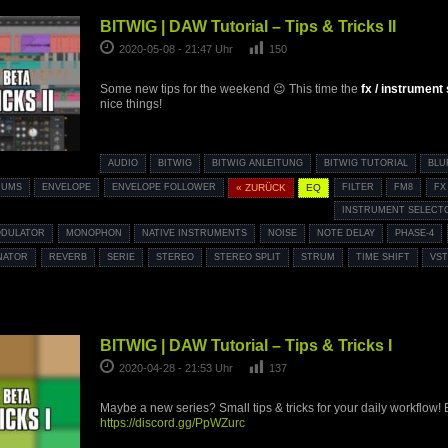
BITWIG | DAW Tutorial – Tips & Tricks II
2020-05-08 - 21:47 Uhr
150
Some new tips for the weekend 😉 This time the
fx / instrument
nice things!
AUDIO
BITWIG
BITWIG ANLEITUNG
BITWIG TUTORIAL
BLU
RUMS
ENVELOPE
ENVELOPE FOLLOWER
« ZURÜCK
EQ
FILTER
FM8
FX
INSTRUMENT SELECT
DULATOR
MONOPHON
NATIVE INSTRUMENTS
NOISE
NOTE DELAY
PHASE-4
NATOR
REVERB
SERIE
STEREO
STEREO SPLIT
STRUM
TIME SHIFT
VST
BITWIG | DAW Tutorial – Tips & Tricks I
2020-04-28 - 21:53 Uhr
137
Maybe a new series? Small tips & tricks for your daily workflow! 
https://discord.gg/PpWZurc