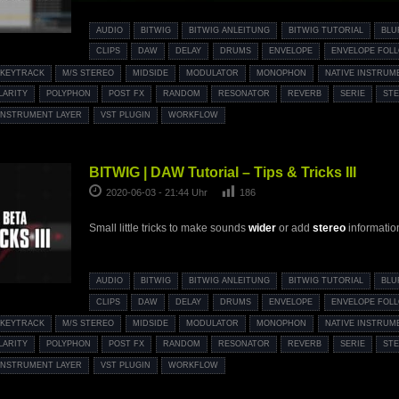
AUDIO
BITWIG
BITWIG ANLEITUNG
BITWIG TUTORIAL
BLU
CLIPS
DAW
DELAY
DRUMS
ENVELOPE
ENVELOPE FOL
KEYTRACK
M/S STEREO
MIDSIDE
MODULATOR
MONOPHON
NATIVE INSTRUM
LARITY
POLYPHON
POST FX
RANDOM
RESONATOR
REVERB
SERIE
ST
INSTRUMENT LAYER
VST PLUGIN
WORKFLOW
BITWIG | DAW Tutorial – Tips & Tricks III
2020-06-03 - 21:44 Uhr
186
Small little tricks to make sounds
wider
or add
stereo
informatio
AUDIO
BITWIG
BITWIG ANLEITUNG
BITWIG TUTORIAL
BLU
CLIPS
DAW
DELAY
DRUMS
ENVELOPE
ENVELOPE FOL
KEYTRACK
M/S STEREO
MIDSIDE
MODULATOR
MONOPHON
NATIVE INSTRUM
LARITY
POLYPHON
POST FX
RANDOM
RESONATOR
REVERB
SERIE
ST
INSTRUMENT LAYER
VST PLUGIN
WORKFLOW