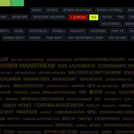
AUDIO
BITWIG
BITWIG ANLEITUNG
BITWIG TUTORIAL
BLU
RUMS
ENVELOPE
ENVELOPE FOLLOWER
« ZURÜCK
EQ
FILTER
FM8
GR
M/S STEREO
MIDS
MENTS
NOISE
NOTE DELAY
PHASE-4
POLARITY
POLYPHON
POST FX
RA
STEREO SPLIT
STRUM
TIME SHIFT
VST INSTRUMENT LAYER
VST PLUGIN
DLER
MYSTERY KURZMELDUNGEN
DAGMAR SCHÖN
AHR
MICHAEL KRETSCHMER
AUSSER MAINSTREAM
CORONAINFO TO
KARL LAUTERBACH
WELTWIRTSCHAFTSFORUM
ROGE
UKRAINEKRIEG
JEFFREY EPSTEIN
LER ORT
POHLMANN
WIKIHAUSEN
JVA ROSDORF
TIEFENSTAAT
QUERDENKEN 711
BOSC
UFO
MRNA IMFPSTOFF
KANADA
種DEUS
ALICE WEIDEL
KINDERSCHUTZ
RKI
種TOP
GESCHI
KRATIE
MRNA-IMPFSCHADEN
PROZESS
KREBS
WUHAN
MRNA VACCINE DAMAGE
ZDF
IT
SPANIEN
RKI-DOKUMENTE
COMIRNATY
LOFI
GREAT RESET
CORONA-AUSSCHUSS
E
KOPILOT
HORROR
RELIGION
PANDEMIE
ICHERT
WHO
LUMUMBAS AFRIKA
JOHNSON AND JOHN
GRIPPE
BERLIN
PROPAGANDA
SM
TWITTER
IMPFTOT
CORONA BUSTOUR 2020
PROJEC
IMPFUNG
DEUTSCHLAND 
BITWIG
ATO UNTERSUCHUNGSAUSSCHUSS
DÄMON
K
CHINA
MYTHEN METZGER
KRIEG
CORONA IN
ANTHONY FAUCI
GEOPOLITIK