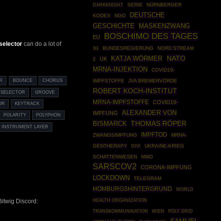
DARKKNIGHT
SERIE
NÜRNBERGER
DEUTSCHE
KODEX
NGO
GESCHICHTE
MASKENZWANG
BOSCHIMO DES TAGES
EU
 selector
can do a lot of
BUNDESREGIERUNG
NORD STREAM
3G
NATO
KATJA WÖRMER
UK
2
MRNA-INJEKTION
COVID19-
IMPFSTOFFE
JVA BREMERVÖRDE
R
BOUNCE
CHORUS
ROBERT KOCH-INSTITUT
 SELECTOR
GROOVE
MRNA-IMPFSTOFFE
COVID19-
OR
KEYTRACK
ALEXANDER VON
IMPFUNG
POLARITY
POLYPHON
THOMAS RÖPER
BISMARCK
 INSTRUMENT LAYER
IMPFTOD
ZWANGSIMPFUNG
MRNA-
GENTHERAPY
UKRAINE-KRIEG
DIVI
SCHATTENWESEN
NWO
SARSCOV2
CORONA-IMPFUNG
LOCKDOWN
TELEGRAM
HOMBURGSHINTERGRUND
WORLD
HEALTH ORGANIZATION
Bitwig Discord:
POLY GRID
TRANSKOMMUNIKATION
WIEN