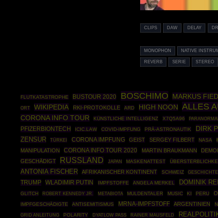
CLIPS
DAW
DELAY
D
MONOPHON
NATIVE INSTRU
REVERB
SERIE
STEREO
BOSCHIMO
MARKUS FIE
BUSTOUR 2020
FLUTKATASTROPHE
ALLES 
WIKIPEDIA
HIGH NOON
RKI-PROTOKOLLE
ARD
ORT
CORONA INFO TOUR
KÜNSTLICHE INTELLIGENZ
X7Q5A96
PARANORMA
DIRK 
PFIZERBIONTECH
ICIC.LAW
COVID-IMPFUNG
PRÄ-ASTRONAUTIK
ZENSUR
CORONA IMPFUNG
GEIST
SERGEY FILBERT
TÜRKEI
NASA
CORONA INFO TOUR 2020
MANIPULATION
MARTIN BRAUKMANN
DEMO
RUSSLAND
GESCHÄDIGT
MASKENATTEST
ÜBERSTERBLICHKE
JAPAN
ANTONIA FISCHER
AFRIKANISCHER KONTINENT
SCHWEIZ
GESCHICHT
DOMINIK RE
TRUMP
WLADIMIR PUTIN
IMPFSTOFFE
ANGELA MERKEL
O
GLITCH
ROBERT KENNEDY JR.
MULDENTALER
MUSIC
KI
PERU
METABIOTA
MRNA-IMPFSTOFF
ARGENTINIEN
IMPFGESCHÄDIGTE
ANTISEMITISMUS
N
REALPOLITI
GRID ANLEITUNG
POLARITY
RAINER MAUSFELD
DYATLOW PASS