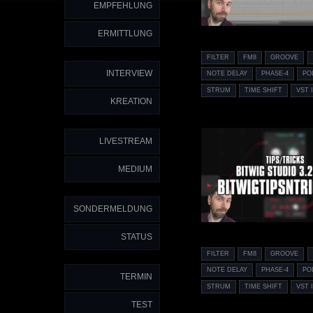
EMPFEHLUNG
ERMITTLUNG
FILTER
FM8
GROOVE
INTERVIEW
NOTE DELAY
PHASE-4
PO
STRUM
TIME SHIFT
VST 
KREATION
LIVESTREAM
MEDIUM
SONDERMELDUNG
STATUS
FILTER
FM8
GROOVE
NOTE DELAY
PHASE-4
PO
TERMIN
STRUM
TIME SHIFT
VST 
TEST