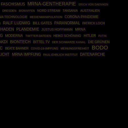
MRNA-GENTHERAPIE
FASCHISMUS
ERICH VON DAENIKEN
NORD STREAM
TANSANIA
AUSTRALIEN
DRESDEN
BIOWAFFEN
CORONA-PANDEMIE
NA-TECHNOLOGIE
MEDIENMANIPULATION
RALF LUDWIG
PARANORMAL
BILL GATES
PATRICK LOCH
N
CHADEN
PLANDEMIE
MRNA
JUSTUS HOFFMANN
NG
MODERNA
HITLER
HEIKO SCHÖNING
TWITTER-DATEIEN
PUTIN
BIONTECH
AKDI
BITTEL TV
DIE GRÜNEN
DER SCHWARZE KANAL
BODO
IC
BEATE BAHNER
COVID-19-IMPFUNG
MEINUNGSFREIHEIT
LICHT
MRNA IMPFUNG
DATENARCHE
PAUL-EHRLICH INSTITUT