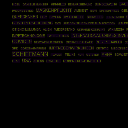
SAC
RKI-FILES
BUNDESWEHR
DANIELE GANSER
EDGAR SIEMUND
BIDEN
MASKENPFLICHT
AMBIENT
GEN
IMMUNSYSTEM
BSW
EPSTEIN FILES
QUERDENKEN
FFP2
BAYERN
TWITTERFILES
SCHWEDEN
DER MENSCH
GEISTERERSCHEINUNG
EVD
HITLE
AUF DEN SPUREN DER ALLMÄCHTIGEN
OTIENO LUMUMBA
ALIEN
WIDERSTAND
WIKIMEDIA
UKRAINE-KONFLIKT
INTERNATIONAL CRIMES INVE
IMPFTECHNOLOGIE
TWITTER FILES
COVID19
ROBERT HABECK
NEW WORLD ORDER
MICHAEL BALLWEG
大
IMPFNEBENWIRKUNGEN
SPD
CORONAIMPFUNG
CRYPTIC
MEDIZINIS
SCHIFFMANN
MRNA
FELIKS
SOWJET
PLAUEN
GEISTER
NDR
USA
ROBERT-KOCH INSTITUT
LEAK
ALIENS
SYMBOLS