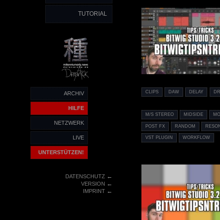
TUTORIAL
CLIPS
DAW
DELAY
D
ARCHIV
HILFE
M/S STEREO
MIDSIDE
MO
NETZWERK
POST FX
RANDOM
RESO
LIVE
VST PLUGIN
WORKFLOW
UNTERSTÜTZEN!
←
DATENSCHUTZ
←
VERSION
←
IMPRINT