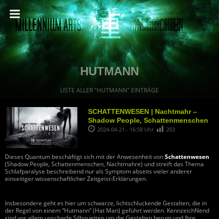
HUTMANN
LISTE ALLER "HUTMANN" EINTRÄGE
SCHATTENWESEN | Nachtmahr –
Shadow People, Schattenmenschen
2024-04-21 - 16:58 Uhr
203
Dieses Quantum beschäftigt sich mit der Anwesenheit von
Schattenwesen
(Shadow People, Schattenmenschen, Nachtmahre) und streift das Thema
Schlafparalyse beschreibend nur als Symptom abseits vieler anderer
einseitiger wissenschaftlicher Zeitgeist-Erklärungen.
Insbesondere geht es hier um schwarze, lichtschluckende Gestalten, die in
der Regel von einem “Hutmann” (Hat Man) geführt werden. KennzeichNend
sind vor allem unscharfe Silhouetten um die Gestalten herum und Ihre