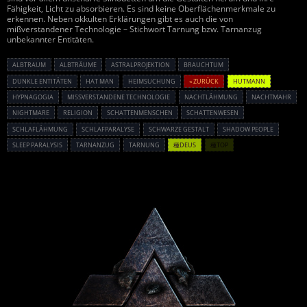
Fähigkeit, Licht zu absorbieren. Es sind keine Oberflächenmerkmale zu
erkennen. Neben okkulten Erklärungen gibt es auch die von
mißverstandener Technologie – Stichwort Tarnung bzw. Tarnanzug
unbekannter Entitäten.
ALBTRAUM
ALBTRÄUME
ASTRALPROJEKTION
BRAUCHTUM
DUNKLE ENTITÄTEN
HAT MAN
HEIMSUCHUNG
« ZURÜCK
HUTMANN
HYPNAGOGIA
MISSVERSTANDENE TECHNOLOGIE
NACHTLÄHMUNG
NACHTMAHR
NIGHTMARE
RELIGION
SCHATTENMENSCHEN
SCHATTENWESEN
SCHLAFLÄHMUNG
SCHLAFPARALYSE
SCHWARZE GESTALT
SHADOW PEOPLE
SLEEP PARALYSIS
TARNANZUG
TARNUNG
種DEUS
種TOP
Powered By :