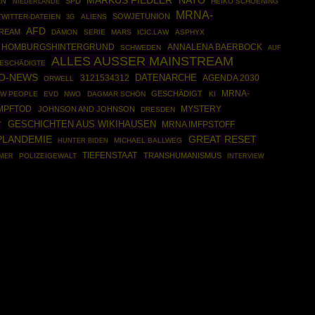
MARKUS FIEDLER
NATO
EN
SPD
HEIKO SCHOENING
NIEDERLANDE
MRNA-
SOWJETUNION
TWITTER-DATEIEN
ALIENS
3G
AFD
REAM
DÄMON
SERIE
MARS
ICIC.LAW
ASPHYX
HOMBURGSHINTERGRUND
ANNALENA BAERBOCK
SCHWEDEN
AUF
ALLES AUSSER MAINSTREAM
ESCHÄDIGTE
O-NEWS
DATENARCHE
3121534312
AGENDA 2030
ORWELL
GESCHÄDIGT
MRNA-
W PEOPLE
EVD
NWO
DAGMAR SCHÖN
KI
MPFTOD
JOHNSON AND JOHNSON
MYSTERY
DRESDEN
GESCHICHTEN AUS WIKIHAUSEN
MRNA IMFPSTOFF
T
GREAT RESET
PLANDEMIE
MICHAEL BALLWEG
HUNTER BIDEN
TIEFENSTAAT
TRANSHUMANISMUS
POLIZEIGEWALT
HMER
INTERVIEW