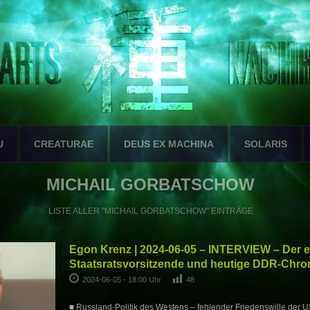
U
CREATURAE
DEUS EX MACHINA
SOLARIS
MICHAIL GORBATSCHOW
LISTE ALLER "MICHAIL GORBATSCHOW" EINTRÄGE
Egon Krenz | 2024-06-05 – INTERVIEW – Der 
Staatsratsvorsitzende und heutige DDR-Chron
2024-06-05 - 18:00 Uhr
48
■ Russland-Politik des Westens – fehlender Friedenswille der