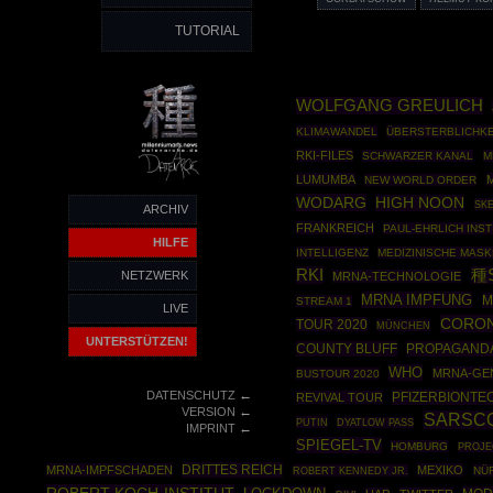
TUTORIAL
WOLFGANG GREULICH
KLIMAWANDEL
ÜBERSTERBLICHKE
RKI-FILES
SCHWARZER KANAL
M
LUMUMBA
NEW WORLD ORDER
WODARG
HIGH NOON
SKE
ARCHIV
FRANKREICH
PAUL-EHRLICH INST
HILFE
INTELLIGENZ
MEDIZINISCHE MAS
RKI
種
NETZWERK
MRNA-TECHNOLOGIE
MRNA IMPFUNG
M
STREAM 1
LIVE
CORON
TOUR 2020
MÜNCHEN
UNTERSTÜTZEN!
COUNTY BLUFF
PROPAGAND
WHO
MRNA-GE
BUSTOUR 2020
←
DATENSCHUTZ
PFIZERBIONTE
REVIVAL TOUR
←
VERSION
SARSC
PUTIN
DYATLOW PASS
←
IMPRINT
SPIEGEL-TV
HOMBURG
PROJE
DRITTES REICH
MRNA-IMPFSCHADEN
MEXIKO
ROBERT KENNEDY JR.
NÜ