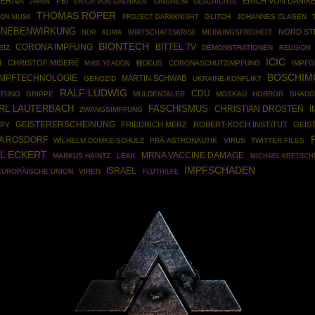
ERNA
FBI
ERICH VON DÄNIK
SINSHEIM
GESCHICHTE
JAPAN
ERICH VON DAENIKEN
THOMAS RÖPER
PROJECT DARKKNIGHT
GLITCH
JOHANNES CLASEN
LON MUSK
FNEBENWIRKUNG
NORD ST
WIRTSCHAFTSKRISE
MEINUNGSFREIHEIT
NDR
KLIMA
BIONTECH
BITTEL TV
CORONA IMPFUNG
EIZ
DEMONSTRATIONEN
RELIGION
ICIC
N
CHRISTOF MISERÉ
種DEUS
CORONASCHUTZIMPFUNG
IMPFG
MIKE YEADON
BOSCHIM
IMPFTECHNOLOGIE
MARTIN SCHWAB
GENOZID
UKRAINE-KONFLIKT
RALF LUDWIG
CDU
PFUNG
GRIPPE
MULDENTALER
MOSKAU
HORROR
SHADO
RL LAUTERBACH
FASCHISMUS
CHRISTIAN DROSTEN
I
ZWANGSIMPFUNG
GEISTERERSCHEINUNG
FRIEDRICH MERZ
ROBERT-KOCH INSTITUT
GEIS
PY
A ROSDORF
WILHELM DOMKE-SCHULZ
PRÄ-ASTRONAUTIK
VIRUS
TWITTER FILES
L ECKERT
MRNA VACCINE DAMAGE
MARKUS HAINTZ
LEAK
MICHAEL KRETSC
IMPFSCHADEN
ISRAEL
EUROPÄISCHE UNION
VIREN
FLUTHILFE
Powered By :