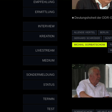
EMPFEHLUNG
ERMITTLUNG
■ Deutungshoheit der DDR-G
INTERVIEW
ALLENDE VIERTEL
BERLIN
KREATION
GERHARD SCHRÖDER
GÜNT
MICHAIL GORBATSCHOW
N
LIVESTREAM
W
MEDIUM
SONDERMELDUNG
STATUS
TERMIN
TEST
GORBATSCHOW
HELMUT KO