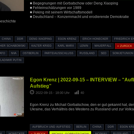
■ Begegnungen mit Gorbatschow oder Deng Xiaoping
■ Fehleinschätzungen vor 1989
■ Peking mit seinem Wirtschaftsmodell
■ Deutschland – Konzernmacht und erodierende Demokratie
eschichte
CHINA
DDR
DENG XIAOPING
EGON KRENZ
ERICH HONECKER
FRIEDRICH E
HER SCHABOWSKI
KALTER KRIEG
KARL MARX
LENIN
MAUERFALL
« ZURÜCK
ATO
NVA
OSTBERLIN
PARTEIAUSSCHLUSS
RUSSLAND
SED
SOWJETUNION
LADIMIR PUTIN
Egon Krenz | 2022-09-15 – INTERVIEW – “Auf
Aufstieg”
2022-09-15 - 18:00 Uhr
40
Egon Krenz zu Michail Gorbatschow, den er gut gekannt hat, dem
Ukraine, das Verhältnis des Westens zu Russland und zur Volks
AUFBRUCH UND AUFSTIEG
BERLIN
CHINA
DDR
EGON KR
HL
HONECKER
« ZURÜCK
MICHAIL GORBATSCHOW
MOSKAU
RUSSLAND