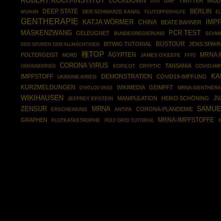
ROBERT KOCH-INSTITUT
LOCKDOWN
MOD
UAP
TWITTER
DIVI
DEEP STATE
BERLIN
DER SCHWARZE KANAL
WUHAN
FLUTOPFERHILFE
E
GENTHERAPIE
IMP
KATJA WÖRMER
CHINA
BEATE BAHNER
MASKENZWANG
PCR TEST
GELEUGNET
BUNDESREGIERUNG
SCHW
BUSTOUR
BITWIG TUTORIAL
JENS SPAH
DEN SPUREN DER ALLMÄCHTIGEN
種TOP
ÄGYPTEN
MRNA 
POLTERGEIST
MORD
JAMES O'KEEFE
FFP2
CORONA VIRUS
TANSANIA
UKRAINEKRIEG
KOPILOT
CRYPTIC
COVID-IM
DEMONSTRATION
KA
IMPFSTOFF
COVID19-IMPFUNG
UKRAINE-KRIEG
KURZMELDUNGEN
WIKIMEDIA
GEIMPFT
MRNA-GENTHERA
DYATLOV PASS
WIKIHAUSEN
JV
MANIPULATION
HEIKO SCHÖNING
JEFFREY EPSTEIN
SAMUE
ZENSUR
MRNA
CORONA-PLANDEMIE
ERSCHEINUNG
ANTIFA
MRNA-IMPFSTOFFE
GRAPHEN
FLUTKATASTROPHE
POLY GRID TUTORIAL