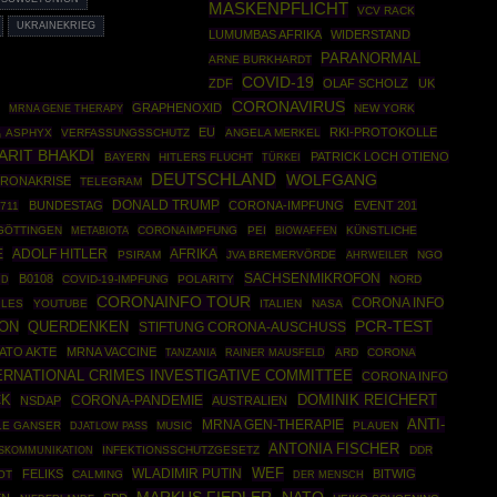
MASKENPFLICHT
VCV RACK
UKRAINEKRIEG
LUMUMBAS AFRIKA
WIDERSTAND
PARANORMAL
ARNE BURKHARDT
COVID-19
ZDF
OLAF SCHOLZ
UK
CORONAVIRUS
GRAPHENOXID
MRNA GENE THERAPY
NEW YORK
EU
RKI-PROTOKOLLE
 ASPHYX
VERFASSUNGSSCHUTZ
ANGELA MERKEL
ARIT BHAKDI
PATRICK LOCH OTIENO
BAYERN
HITLERS FLUCHT
TÜRKEI
DEUTSCHLAND
WOLFGANG
RONAKRISE
TELEGRAM
DONALD TRUMP
BUNDESTAG
CORONA-IMPFUNG
EVENT 201
711
GÖTTINGEN
CORONAIMPFUNG
PEI
BIOWAFFEN
KÜNSTLICHE
METABIOTA
E
ADOLF HITLER
AFRIKA
PSIRAM
JVA BREMERVÖRDE
AHRWEILER
NGO
SACHSENMIKROFON
B0108
ID
COVID-19-IMPFUNG
POLARITY
NORD
CORONAINFO TOUR
CORONA INFO
ILES
YOUTUBE
ITALIEN
NASA
ION
PCR-TEST
QUERDENKEN
STIFTUNG CORONA-AUSCHUSS
ATO AKTE
MRNA VACCINE
RAINER MAUSFELD
ARD
CORONA
TANZANIA
ERNATIONAL CRIMES INVESTIGATIVE COMMITTEE
CORONA INFO
CK
DOMINIK REICHERT
CORONA-PANDEMIE
NSDAP
AUSTRALIEN
ANTI-
MRNA GEN-THERAPIE
LE GANSER
MUSIC
PLAUEN
DJATLOW PASS
ANTONIA FISCHER
INFEKTIONSSCHUTZGESETZ
DDR
SKOMMUNIKATION
WLADIMIR PUTIN
WEF
FELIKS
BITWIG
OT
CALMING
DER MENSCH