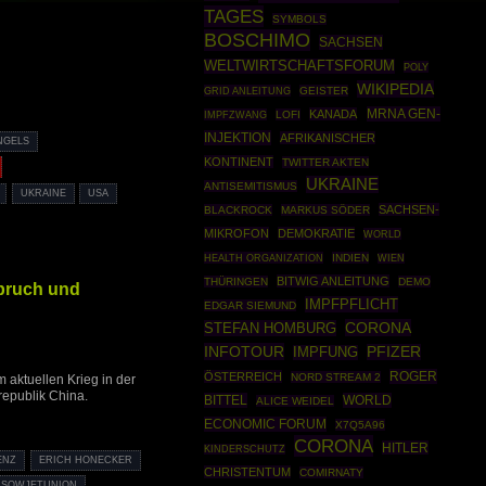
TAGES
SYMBOLS
BOSCHIMO
SACHSEN
WELTWIRTSCHAFTSFORUM
POLY
WIKIPEDIA
GRID ANLEITUNG
GEISTER
MRNA GEN-
KANADA
IMPFZWANG
LOFI
INJEKTION
AFRIKANISCHER
NGELS
KONTINENT
TWITTER AKTEN
UKRAINE
ANTISEMITISMUS
UKRAINE
USA
SACHSEN-
BLACKROCK
MARKUS SÖDER
MIKROFON
DEMOKRATIE
WORLD
HEALTH ORGANIZATION
INDIEN
WIEN
BITWIG ANLEITUNG
THÜRINGEN
DEMO
bruch und
IMPFPFLICHT
EDGAR SIEMUND
CORONA
STEFAN HOMBURG
INFOTOUR
PFIZER
IMPFUNG
ROGER
ÖSTERREICH
NORD STREAM 2
 aktuellen Krieg in der
republik China.
BITTEL
WORLD
ALICE WEIDEL
ECONOMIC FORUM
X7Q5A96
CORONA
HITLER
KINDERSCHUTZ
ENZ
ERICH HONECKER
CHRISTENTUM
COMIRNATY
SOWJETUNION