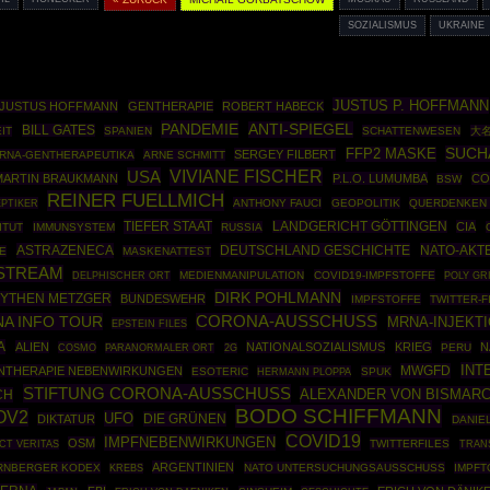
SOZIALISMUS
UKRAINE
JUSTUS P. HOFFMANN
JUSTUS HOFFMANN
GENTHERAPIE
ROBERT HABECK
PANDEMIE
ANTI-SPIEGEL
BILL GATES
IT
SPANIEN
SCHATTENWESEN
大名
SUCH
FFP2 MASKE
SERGEY FILBERT
RNA-GENTHERAPEUTIKA
ARNE SCHMITT
USA
VIVIANE FISCHER
MARTIN BRAUKMANN
P.L.O. LUMUMBA
CO
BSW
REINER FUELLMICH
PTIKER
ANTHONY FAUCI
GEOPOLITIK
QUERDENKEN 
TIEFER STAAT
LANDGERICHT GÖTTINGEN
CIA
ITUT
IMMUNSYSTEM
RUSSIA
ASTRAZENECA
DEUTSCHLAND GESCHICHTE
NATO-AKT
KE
MASKENATTEST
STREAM
MEDIENMANIPULATION
COVID19-IMPFSTOFFE
POLY GR
DELPHISCHER ORT
DIRK POHLMANN
YTHEN METZGER
BUNDESWEHR
IMPFSTOFFE
TWITTER-F
A INFO TOUR
CORONA-AUSSCHUSS
MRNA-INJEKT
EPSTEIN FILES
A
ALIEN
NATIONALSOZIALISMUS
KRIEG
N
COSMO
PERU
PARANORMALER ORT
2G
INT
MWGFD
NTHERAPIE NEBENWIRKUNGEN
ESOTERIC
HERMANN PLOPPA
SPUK
STIFTUNG CORONA-AUSSCHUSS
ALEXANDER VON BISMAR
CH
BODO SCHIFFMANN
OV2
UFO
DIE GRÜNEN
DIKTATUR
DANIE
COVID19
IMPFNEBENWIRKUNGEN
OSM
TWITTERFILES
CT VERITAS
TRAN
ARGENTINIEN
RNBERGER KODEX
NATO UNTERSUCHUNGSAUSSCHUSS
IMPFT
KREBS