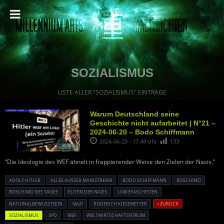
SOZIALISMUS
LISTE ALLER "SOZIALISMUS" EINTRÄGE
Warum Deutschland seine
Geschichte nicht aufarbeitet | N°21 –
2024-06-20 – Bodo Schiffmann
2024-06-23 - 17:49 Uhr
133
“Die Ideologie des WEF ähnelt in frappierender Weise den Zielen der Nazis.”
ADOLF HITLER
ALLES AUSSER MAINSTREAM
BODO SCHIFFMANN
BOSCHIMO
BOSCHIMO DES TAGES
ELITEN DER NAZIS
LINKSFASCHISTEN
NATIONALBEWUSSTSEIN
NAZI
RODERICH KIESEWETTER
« ZURÜCK
SOZIALISMUS
SPD
WEF
WELTWIRTSCHAFTSFORUM