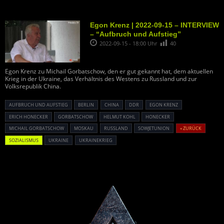
Egon Krenz | 2022-09-15 – INTERVIEW
– “Aufbruch und Aufstieg”
2022-09-15 - 18:00 Uhr
40
Egon Krenz zu Michail Gorbatschow, den er gut gekannt hat, dem aktuellen
Krieg in der Ukraine, das Verhältnis des Westens zu Russland und zur
Volksrepublik China.
AUFBRUCH UND AUFSTIEG
BERLIN
CHINA
DDR
EGON KRENZ
ERICH HONECKER
GORBATSCHOW
HELMUT KOHL
HONECKER
MICHAIL GORBATSCHOW
MOSKAU
RUSSLAND
SOWJETUNION
« ZURÜCK
SOZIALISMUS
UKRAINE
UKRAINEKRIEG