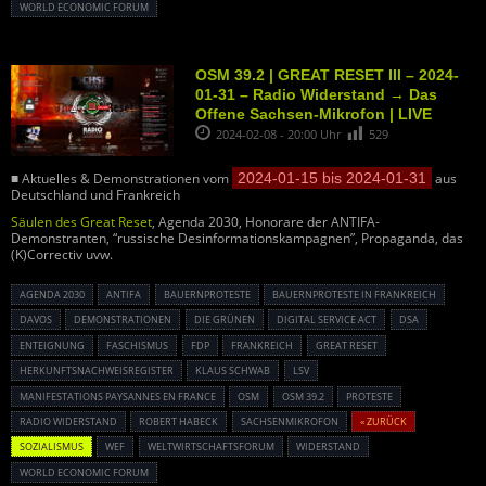
WORLD ECONOMIC FORUM
OSM 39.2 | GREAT RESET III – 2024-
01-31 – Radio Widerstand → Das
Offene Sachsen-Mikrofon | LIVE
2024-02-08 - 20:00 Uhr
529
■ Aktuelles & Demonstrationen vom
2024-01-15 bis 2024-01-31
aus
Deutschland und Frankreich
Säulen des Great Reset
, Agenda 2030, Honorare der ANTIFA-
Demonstranten, “russische Desinformationskampagnen”, Propaganda, das
(K)Correctiv uvw.
AGENDA 2030
ANTIFA
BAUERNPROTESTE
BAUERNPROTESTE IN FRANKREICH
DAVOS
DEMONSTRATIONEN
DIE GRÜNEN
DIGITAL SERVICE ACT
DSA
ENTEIGNUNG
FASCHISMUS
FDP
FRANKREICH
GREAT RESET
HERKUNFTSNACHWEISREGISTER
KLAUS SCHWAB
LSV
MANIFESTATIONS PAYSANNES EN FRANCE
OSM
OSM 39.2
PROTESTE
RADIO WIDERSTAND
ROBERT HABECK
SACHSENMIKROFON
« ZURÜCK
SOZIALISMUS
WEF
WELTWIRTSCHAFTSFORUM
WIDERSTAND
WORLD ECONOMIC FORUM