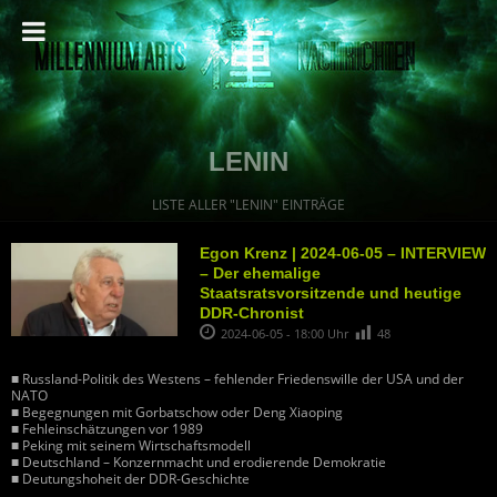
LENIN
LISTE ALLER "LENIN" EINTRÄGE
Egon Krenz | 2024-06-05 – INTERVIEW
– Der ehemalige
Staatsratsvorsitzende und heutige
DDR-Chronist
2024-06-05 - 18:00 Uhr
48
■ Russland-Politik des Westens – fehlender Friedenswille der USA und der
NATO
■ Begegnungen mit Gorbatschow oder Deng Xiaoping
■ Fehleinschätzungen vor 1989
■ Peking mit seinem Wirtschaftsmodell
■ Deutschland – Konzernmacht und erodierende Demokratie
■ Deutungshoheit der DDR-Geschichte