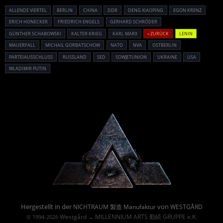
ALLENDE VIERTEL
BERLIN
CHINA
DDR
DENG XIAOPING
EGON KRENZ
ERICH HONECKER
FRIEDRICH ENGELS
GERHARD SCHRÖDER
GÜNTHER SCHABOWSKI
KALTER KRIEG
KARL MARX
« ZURÜCK
LENIN
MAUERFALL
MICHAIL GORBATSCHOW
NATO
NVA
OSTBERLIN
PARTEIAUSSCHLUSS
RUSSLAND
SED
SOWJETUNION
UKRAINE
USA
WLADIMIR PUTIN
Powered By :
Hergestellt in der
von
NICHTRAUM 製造 Manufaktur
WESTGÅRD
Westgård
MILLENNIUM ARTS 勤続 GRUPPE e.K.
© 1994-2026
→