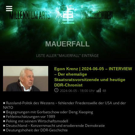
MAUERFALL
LISTE ALLER "MAUERFALL" EINTRÄGE
Egon Krenz | 2024-06-05 – INTERVIEW
– Der ehemalige
Staatsratsvorsitzende und heutige
DDR-Chronist
2024-06-05 - 18:00 Uhr
48
■ Russland-Politik des Westens – fehlender Friedenswille der USA und der
NATO
■ Begegnungen mit Gorbatschow oder Deng Xiaoping
■ Fehleinschätzungen vor 1989
■ Peking mit seinem Wirtschaftsmodell
■ Deutschland – Konzernmacht und erodierende Demokratie
■ Deutungshoheit der DDR-Geschichte