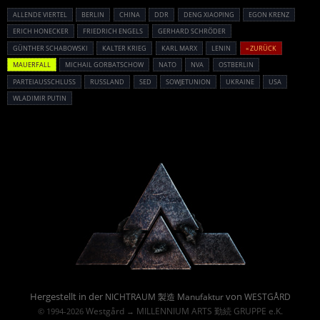
ALLENDE VIERTEL
BERLIN
CHINA
DDR
DENG XIAOPING
EGON KRENZ
ERICH HONECKER
FRIEDRICH ENGELS
GERHARD SCHRÖDER
GÜNTHER SCHABOWSKI
KALTER KRIEG
KARL MARX
LENIN
« ZURÜCK
MAUERFALL
MICHAIL GORBATSCHOW
NATO
NVA
OSTBERLIN
PARTEIAUSSCHLUSS
RUSSLAND
SED
SOWJETUNION
UKRAINE
USA
WLADIMIR PUTIN
Powered By :
Hergestellt in der
von
NICHTRAUM 製造 Manufaktur
WESTGÅRD
Westgård
MILLENNIUM ARTS 勤続 GRUPPE e.K.
© 1994-2026
→