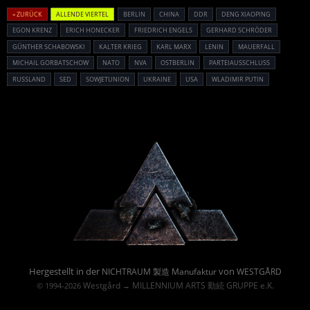
« ZURÜCK
ALLENDE VIERTEL
BERLIN
CHINA
DDR
DENG XIAOPING
EGON KRENZ
ERICH HONECKER
FRIEDRICH ENGELS
GERHARD SCHRÖDER
GÜNTHER SCHABOWSKI
KALTER KRIEG
KARL MARX
LENIN
MAUERFALL
MICHAIL GORBATSCHOW
NATO
NVA
OSTBERLIN
PARTEIAUSSCHLUSS
RUSSLAND
SED
SOWJETUNION
UKRAINE
USA
WLADIMIR PUTIN
Powered By :
Hergestellt in der
von
NICHTRAUM 製造 Manufaktur
WESTGÅRD
Westgård
MILLENNIUM ARTS 勤続 GRUPPE e.K.
© 1994-2026
→