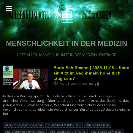
MENSCHLICHKEIT IN DER MEDIZIN
LISTE ALLER "MENSCHLICHKEIT IN DER MEDIZIN" EINTRÄGE
Bodo Schiffmann | 2025-11-08 – Kann
ein Arzt im Nachhinein hoheitlich
tätig sein?
2025-11-08 - 18:00 Uhr
71
In diesem Vortrag spricht Dr. Bodo Schiffmann über die Grundlagen
ärztlicher Verantwortung – über das ärztliche Berufsrecht, das Gelöbnis, das
jeden Arzt zu Gewissenstreue, Wahrheit und zum Schutz des Lebens
verpflichtet – und darüber, wie weit sich unser Beruf seit 2020 davon entfernt
hat.
ALLES AUSSER MAINSTREAM
ARZT-STAAT-VERHÄLTNIS
ÄRZTLICHE ETHIK
ÄRZTLICHE VERANTWORTUNG
ÄRZTLICHES BERUFSRECHT
ÄRZTLICHES GEWISSEN