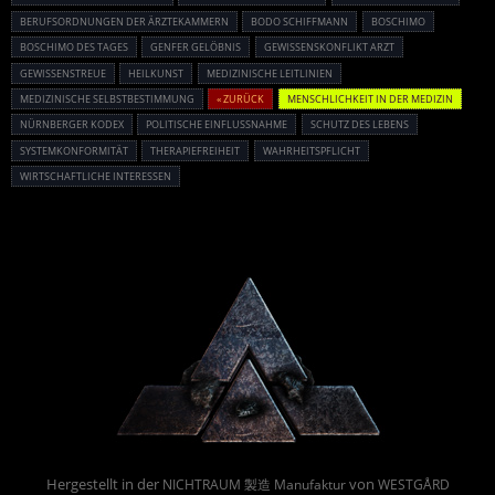
BERUFSORDNUNGEN DER ÄRZTEKAMMERN
BODO SCHIFFMANN
BOSCHIMO
BOSCHIMO DES TAGES
GENFER GELÖBNIS
GEWISSENSKONFLIKT ARZT
GEWISSENSTREUE
HEILKUNST
MEDIZINISCHE LEITLINIEN
MEDIZINISCHE SELBSTBESTIMMUNG
« ZURÜCK
MENSCHLICHKEIT IN DER MEDIZIN
NÜRNBERGER KODEX
POLITISCHE EINFLUSSNAHME
SCHUTZ DES LEBENS
SYSTEMKONFORMITÄT
THERAPIEFREIHEIT
WAHRHEITSPFLICHT
WIRTSCHAFTLICHE INTERESSEN
Powered By :
Hergestellt in der
von
NICHTRAUM 製造 Manufaktur
WESTGÅRD