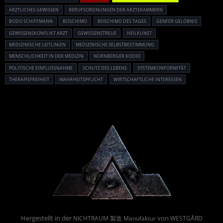
ÄRZTLICHES GEWISSEN
BERUFSORDNUNGEN DER ÄRZTEKAMMERN
BODO SCHIFFMANN
BOSCHIMO
BOSCHIMO DES TAGES
GENFER GELÖBNIS
GEWISSENSKONFLIKT ARZT
GEWISSENSTREUE
HEILKUNST
MEDIZINISCHE LEITLINIEN
MEDIZINISCHE SELBSTBESTIMMUNG
MENSCHLICHKEIT IN DER MEDIZIN
NÜRNBERGER KODEX
POLITISCHE EINFLUSSNAHME
SCHUTZ DES LEBENS
SYSTEMKONFORMITÄT
THERAPIEFREIHEIT
WAHRHEITSPFLICHT
WIRTSCHAFTLICHE INTERESSEN
Powered By :
Hergestellt in der
von
NICHTRAUM 製造 Manufaktur
WESTGÅRD