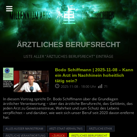
ÄRZTLICHES BERUFSRECHT
LISTE ALLER "ÄRZTLICHES BERUFSRECHT" EINTRÄGE
Bodo Schiffmann | 2025-11-08 – Kann
ein Arzt im Nachhinein hoheitlich
tätig sein?
2025-11-08 - 18:00 Uhr
71
In diesem Vortrag spricht Dr. Bodo Schiffmann über die Grundlagen
ärztlicher Verantwortung – über das ärztliche Berufsrecht, das Gelöbnis, das
jeden Arzt zu Gewissenstreue, Wahrheit und zum Schutz des Lebens
verpflichtet – und darüber, wie weit sich unser Beruf seit 2020 davon entfernt
hat.
ALLES AUSSER MAINSTREAM
ARZT-STAAT-VERHÄLTNIS
ÄRZTLICHE ETHIK
ÄRZTLICHE VERANTWORTUNG
« ZURÜCK
ÄRZTLICHES BERUFSRECHT