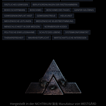
ÄRZTLICHES GEWISSEN
BERUFSORDNUNGEN DER ÄRZTEKAMMERN
BODO SCHIFFMANN
BOSCHIMO
BOSCHIMO DES TAGES
GENFER GELÖBNIS
GEWISSENSKONFLIKT ARZT
GEWISSENSTREUE
HEILKUNST
MEDIZINISCHE LEITLINIEN
MEDIZINISCHE SELBSTBESTIMMUNG
MENSCHLICHKEIT IN DER MEDIZIN
NÜRNBERGER KODEX
POLITISCHE EINFLUSSNAHME
SCHUTZ DES LEBENS
SYSTEMKONFORMITÄT
THERAPIEFREIHEIT
WAHRHEITSPFLICHT
WIRTSCHAFTLICHE INTERESSEN
Powered By :
Hergestellt in der
von
NICHTRAUM 製造 Manufaktur
WESTGÅRD