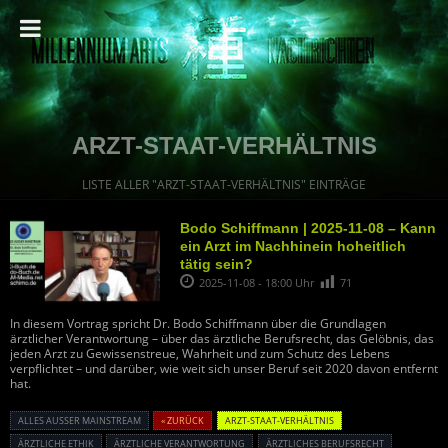
ARZT-STAAT-VERHÄLTNIS
LISTE ALLER "ARZT-STAAT-VERHÄLTNIS" EINTRÄGE
Bodo Schiffmann | 2025-11-08 – Kann
ein Arzt im Nachhinein hoheitlich
tätig sein?
2025-11-08 - 18:00 Uhr
71
In diesem Vortrag spricht Dr. Bodo Schiffmann über die Grundlagen
ärztlicher Verantwortung – über das ärztliche Berufsrecht, das Gelöbnis, das
jeden Arzt zu Gewissenstreue, Wahrheit und zum Schutz des Lebens
verpflichtet – und darüber, wie weit sich unser Beruf seit 2020 davon entfernt
hat.
ALLES AUSSER MAINSTREAM
« ZURÜCK
ARZT-STAAT-VERHÄLTNIS
ÄRZTLICHE ETHIK
ÄRZTLICHE VERANTWORTUNG
ÄRZTLICHES BERUFSRECHT