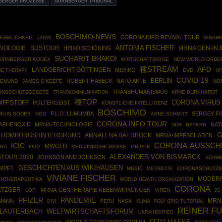
BERGER PROZESSE
NÜRNBERGER TRIBUNAL
BOSCHIMO-NEWS
CORONA INFO REVIVAL TOUR
ERBLICHKEIT
SINSHE
JAPAN
ANTONIA FISCHER
NOLOGIE
BUSTOUR
MRNA GEN-INJ
HEIKO SCHÖNING
SUCHARIT BHAKDI
ÜRNBERGER KODEX
WIRTSCHAFTSKRISE
NEW WORLD ORDE
種STREAM
AFD
LANDGERICHT GÖTTINGEN
MEXIKO
NE THERAPY
EVD
HI
COVID-19
BERLIN
ROBERT HABECK
NATO AKTE
IEMUND
JAMES O'KEEFE
NO
TRANSHUMANISMUS
IONSSCHUTZGESETZ
ARNE BURKHARDT
TRANSKOMMUNIKATION
種TOP
CORONA VIRUS
MFPSTOFF
POLTERGEIST
KÜNSTLICHE INTELLIGENZ
BOSCHIMO
P.L.O. LUMUMBA
SERGEY FI
RKUS SÖDER
NGO
ARNE SCHMITT
CORONA INFO TOUR
APHENOXID
MRNA-TECHNOLOGIE
NAT
DDR
BAYERN
G
HOMBURGSHINTERGRUND
ANNALENA BAERBOCK
MRNA-IMPFSCHADEN
ICIC
CORONA-AUSSCH
MWGFD
RD
FFP2
MEDIZINISCHE MASKE
GRIPPE
ALEXANDER VON BISMARCK
TOUR 2020
JOHNSON AND JOHNSON
SCHW
GESCHICHTEN AUS WIKIHAUSEN
IMPFT
MUSIC
CORONASCHUTZI
METABIOTA
VIVIANE FISCHER
MODER
NTHERAPEUTIKA
WORLD HEALTH ORGANIZATION
CORONA
ETZGER
MRNA-GENTHERAPIE NEBENWIRKUNGEN
LOFI
VIREN
2G
PANDEMIE
PFIZER
MANN
MRN
PERU
NASA
POLY GRID TUTORIAL
DIVI
KLIMA
REINER F
 LAUTERBACH
WELTWIRTSCHAFTSFORUM
UKRAINEKRIEG