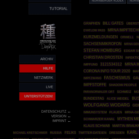
NÜRNBERGER KODEX
NÜRN
TUTORIAL
GRAPHEN
BILL GATES
ÜBERST
MRNA IMPFTECH
DYATLOW PASS
KURZMELDUNGEN
ORWELL
N
SACHSENMIKROFON
MRNA GE
STEFAN HOMBURG
EDGAR S
CHRISTIAN DROSTEN
INFEKT
ARCHIV
3121534312
MRNA I
IMPFUNG
HILFE
CORONA INFO TOUR 2020
MA
NETZWERK
FASCHISMUS
GR
IMPFZWANG
IMPFSTOFFE
SHADOW PEOPLE
LIVE
SCHWEIZ
MO
PARANORMALER ORT
UNTERSTÜTZEN!
BUS
BUNDESTAG
ALICE WEIDEL
WOLFGANG WODARG
GE
←
DATENSCHUTZ
IMMUNSYSTEM
PLAUEN
MRNA-GE
←
VERSION
MYTHEN M
SCHWARZER KANAL
←
IMPRINT
KLAUS SCHWAB
MARTIN BRAUK
KARL
FELIKS
RUSSIA
TWITTER-DATEIEN
DRESDEN
MICHAEL KRETSCHMER