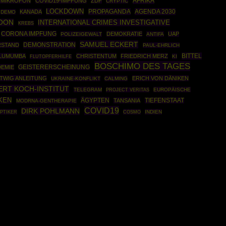
AFRIKA
-MIKROFON
COVID19-IMPFUNG
ZDF
CRYPTIC
LOCKDOWN
PROPAGANDA
AGENDA 2030
KANADA
DEMO
NOON
INTERNATIONAL CRIMES INVESTIGATIVE
KREBS
CORONA IMPFUNG
DEMOKRATIE
UAP
POLIZEIGEWALT
ANTIFA
SAMUEL ECKERT
DEMONSTRATION
RSTAND
PAUL-EHRLICH
BITTEL
 LUMUMBA
CHRISTENTUM
FRIEDRICH MERZ
KI
FLUTOPFERHILFE
BOSCHIMO DES TAGES
EMIE
GEISTERERSCHEINUNG
ITWIG ANLEITUNG
ERICH VON DÄNIKEN
UKRAINE-KONFLIKT
CALMING
ERT KOCH-INSTITUT
TELEGRAM
EUROPÄISCHE
PROJECT VERITAS
KEN
ÄGYPTEN
TANSANIA
TIEFENSTAAT
MODRNA-GENTHERAPIE
COVID19
DIRK POHLMANN
PTIKER
COSMO
INDIEN