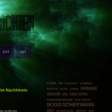
EXT
INT
CHINA
FBI
SYMBOLS
FLUTHILFE
UKRAINE
KOPILOT
PUTIN
TÜRKEI
 im Nachhinein
ZENSUR
DEEP STATE
SPD
BUNDESREGIERUNG
MIKE YEADON
BODO SCHIFFMANN
WEF
en ärztlicher
EPSTEIN FILES
IMPFTOT
NDR