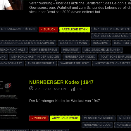
Verantwortung – über das ärztliche Berufsrecht, das Gelöbnis, d
Gewissenstreue, Wahrheit und zum Schutz des Lebens verpflicht
sich unser Beruf seit 2020 davon entfernt hat.
ARZT-STAAT-VERHÄLTNIS
« ZURÜCK
ÄRZTLICHE ETHIK
ÄRZTLICHE VERANTWORT
ÄRZTLICHES BERUFSRECH
UFSORDNUNGEN DER ÄRZTEKAMMERN
BODO SCHIFFMANN
BOSCHIMO
BOSCHIMO 
NSKONFLIKT ARZT
GEWISSENSTREUE
HEILKUNST
MEDIZINISCHE LEITLINIEN
MUNG
MENSCHLICHKEIT IN DER MEDIZIN
NÜRNBERGER KODEX
POLITISCHE EINFLU
MKONFORMITÄT
THERAPIEFREIHEIT
WAHRHEITSPFLICHT
WIRTSCHAFTLICHE INTE
NÜRNBERGER Kodex | 1947
2021-12-13 - 5:28 Uhr
165
Der Nürnberger Kodex im Wortlaut von 1947.
« ZURÜCK
ÄRZTLICHE ETHIK
MENSCHENVERSUCH
MENSCH
NUREMBERG CODE
NUREMBER