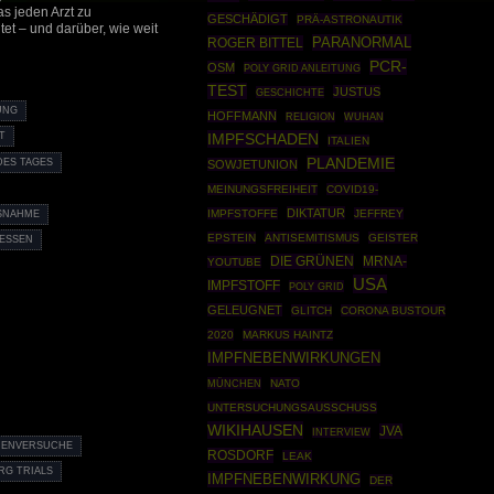
as jeden Arzt zu
GESCHÄDIGT
PRÄ-ASTRONAUTIK
et – und darüber, wie weit
PARANORMAL
ROGER BITTEL
PCR-
OSM
POLY GRID ANLEITUNG
TEST
JUSTUS
GESCHICHTE
UNG
HOFFMANN
RELIGION
WUHAN
IMPFSCHADEN
T
ITALIEN
PLANDEMIE
DES TAGES
SOWJETUNION
MEINUNGSFREIHEIT
COVID19-
DIKTATUR
IMPFSTOFFE
JEFFREY
SSNAHME
EPSTEIN
ANTISEMITISMUS
GEISTER
RESSEN
DIE GRÜNEN
MRNA-
YOUTUBE
USA
IMPFSTOFF
POLY GRID
GELEUGNET
GLITCH
CORONA BUSTOUR
2020
MARKUS HAINTZ
IMPFNEBENWIRKUNGEN
MÜNCHEN
NATO
UNTERSUCHUNGSAUSSCHUSS
WIKIHAUSEN
JVA
INTERVIEW
ENVERSUCHE
ROSDORF
LEAK
G TRIALS
IMPFNEBENWIRKUNG
DER