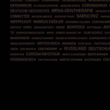
ESOTERIC
COMIRNATY
KLIMAWANDEL
JVA BREMERVÖRDE
MEDIENMANIPUL
CORONAVIRUS
DATENARCHE
FLUTKATASTROPHE
UKRAINE-KRIEG
MRNA-GENTHERAPIE
DEUTSCHE GESCHICHTE
HERMANN P
SARSCOV2
COMMITTEE
RKI-DOKUMENTE
ANTHONY FAUCI
ZWANG
MARKUS FIEDLER
IMPFPFLICHT
CORONA-IM
JOHANNES CLASEN
BIONTECH
ANT
KRIEG
NSDAP
INSTITUT
MASKENATTEST
GÖTTINGEN
TV
OLAF SCHOLZ
VERFASSUNGSSCHUTZ
MARS
ROBERT KENNEDY JR.
COV
BUNDESWEHR
DANIELE GANSER
WILHELM DOMKE-SCHULZ
QUERDENKEN 7
DRITTES REICH
WIKIMEDIA
MRNA-GENTHERAPY
TWITTERFIL
ELON MUSK
RUSSLAND
DEUTSCHL
GENTHERAPIE
UNION
DER MENSCH
3G
CORONA INFOTOUR
BEATE BAHNER
BIOWAFFEN
HEIKO SCHOENING
PFIZERBIONTECH
CDU
MARTIN SCHWAB
AUSTRALIEN
TWITTER AKTEN