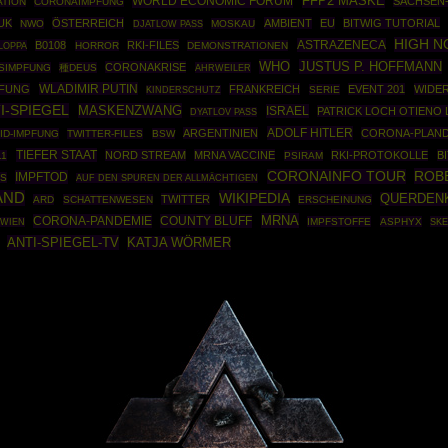
WORLD ECONOMIC FORUM
FFP2 MASKE
SACHSEN
ATION
CORONAIMPFUNG
UK
ÖSTERREICH
AMBIENT
EU
BITWIG TUTORIAL
NWO
MOSKAU
DJATLOW PASS
HIGH 
ASTRAZENECA
B0108
RKI-FILES
LOPPA
HORROR
DEMONSTRATIONEN
WHO
JUSTUS P. HOFFMANN
CORONAKRISE
SIMPFUNG
種DEUS
AHRWEILER
WLADIMIR PUTIN
PFUNG
FRANKREICH
EVENT 201
WIDE
SERIE
KINDERSCHUTZ
I-SPIEGEL
MASKENZWANG
ISRAEL
PATRICK LOCH OTIENO
DYATLOV PASS
ADOLF HITLER
ARGENTINIEN
CORONA-PLAND
ID-IMPFUNG
TWITTER-FILES
BSW
TIEFER STAAT
NORD STREAM
MRNA VACCINE
RKI-PROTOKOLLE
B
11
PSIRAM
ROB
CORONAINFO TOUR
IMPFTOD
ES
AUF DEN SPUREN DER ALLMÄCHTIGEN
AND
WIKIPEDIA
QUERDEN
TWITTER
ARD
SCHATTENWESEN
ERSCHEINUNG
MRNA
CORONA-PANDEMIE
COUNTY BLUFF
IMPFSTOFFE
ASPHYX
SKE
WIEN
ANTI-SPIEGEL-TV
KATJA WÖRMER
Powered By :