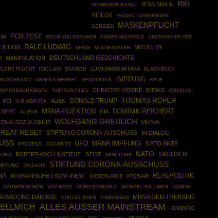
RKI
JENS SPAHN
SCHWARZE KANAL
HITLER
PROJECT DARKKNIGHT
MASKENPFLICHT
GENOZID
PCR TEST
IM
RAINER MAUSFELD
ERICH VON DAENIKEN
DELPHISCHER ORT
RALF LUDWIG
EKTION
MYSTERY
VIRUS
MULDENTALER
DEUTSCHLAND GESCHICHTE
MANIPULATION
R
LUMUMBAS AFRIKA
TLERS FLUCHT
ICIC.LAW
SPANIEN
BLACKROCK
IMPFUNG
RD STREAM 1
ANGELA MERKEL
GEOPOLITIK
SPUK
CHRISTOF MISERÉ
BITWIG
IMPFGESCHÄDIGTE
TWITTER FILES
COVID-19-
THOMAS RÖPER
DONALD TRUMP
ALIEN
PEI
大名 ASPHYX
MRNA-INJEKTION
DOMINIK REICHERT
LBERT
CIA
ALIENS
WOLFGANG GREULICH
MRNA-
IONALSOZIALISMUS
REAT RESET
STIFTUNG CORONA-AUSCHUSS
IM DIALOG
USS
UFO
MRNA IMPFUNG
NATO-AKTE
PROZESS
POLARITY
NATO
SACHSEN
ROBERT-KOCH INSTITUT
GEIST
EDEN
NEW YORK
STIFTUNG CORONA-AUSSCHUSS
MPFUNG
TANZANIA
REALPOLITIK
NA
AFRIKANISCHER KONTINENT
X7Q5A96
NIEDERLANDE
DAGMAR SCHÖN
VCV RACK
NORD STREAM 2
MICHAEL BALLWEG
DÄMON
MRNA GEN-THERAPIE
A VACCINE DAMAGE
THÜRINGEN
HUNTER BIDEN
ALLES AUSSER MAINSTREAM
UELLMICH
HOMBURG