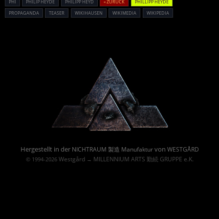
PHI
PHILIP HEYDE
PHILIPP HEYD
« ZURÜCK
PHILLIPP HEYDE
PROPAGANDA
TEASER
WIKIHAUSEN
WIKIMEDIA
WIKIPEDIA
Powered By :
Hergestellt in der
von
NICHTRAUM 製造 Manufaktur
WESTGÅRD
Westgård
MILLENNIUM ARTS 勤続 GRUPPE e.K.
© 1994-2026
→