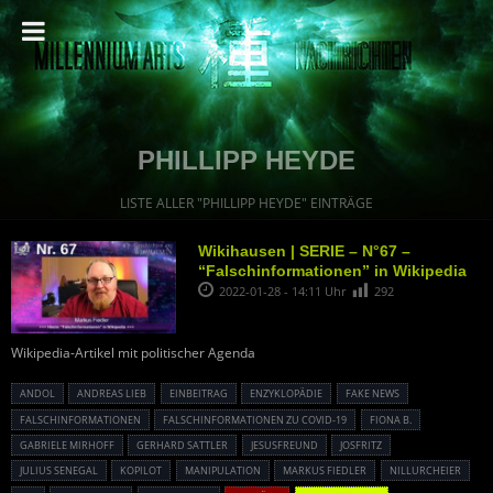
PHILLIPP HEYDE
LISTE ALLER "PHILLIPP HEYDE" EINTRÄGE
Wikihausen | SERIE – N°67 –
“Falschinformationen” in Wikipedia
2022-01-28 - 14:11 Uhr
292
Wikipedia-Artikel mit politischer Agenda
ANDOL
ANDREAS LIEB
EINBEITRAG
ENZYKLOPÄDIE
FAKE NEWS
FALSCHINFORMATIONEN
FALSCHINFORMATIONEN ZU COVID-19
FIONA B.
GABRIELE MIRHOFF
GERHARD SATTLER
JESUSFREUND
JOSFRITZ
JULIUS SENEGAL
KOPILOT
MANIPULATION
MARKUS FIEDLER
NILLURCHEIER