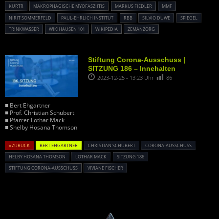
KURTR
MAKROPHAGISCHE MYOFASZIITIS
MARKUS FIEDLER
MMF
NIRIT SOMMERFELD
PAUL-EHRLICH INSTITUT
RBB
SILVIO DUWE
SPIEGEL
TRINKWASSER
WIKIHAUSEN 101
WIKIPEDIA
ZEMANZORG
Stiftung Corona-Ausschuss |
SITZUNG 186 – Innehalten
2023-12-25 - 13:23 Uhr
86
■ Bert Ehgartner
■ Prof. Christian Schubert
■ Pfarrer Lothar Mack
■ Shelby Hosana Thomson
« ZURÜCK
BERT EHGARTNER
CHRISTIAN SCHUBERT
CORONA-AUSSCHUSS
HELBY HOSANA THOMSON
LOTHAR MACK
SITZUNG 186
STIFTUNG CORONA-AUSSCHUSS
VIVIANE FISCHER