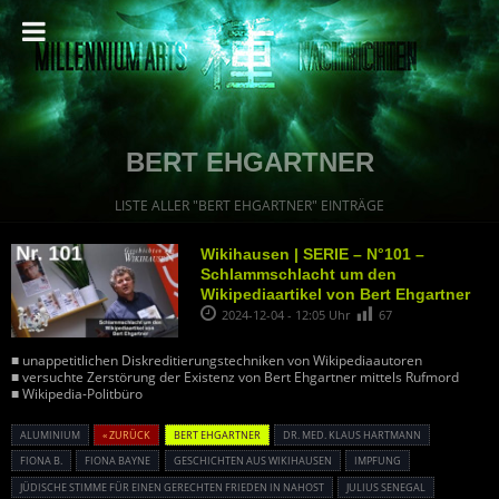
BERT EHGARTNER
LISTE ALLER "BERT EHGARTNER" EINTRÄGE
Wikihausen | SERIE – N°101 –
Schlammschlacht um den
Wikipediaartikel von Bert Ehgartner
2024-12-04 - 12:05 Uhr
67
■ unappetitlichen Diskreditierungstechniken von Wikipediaautoren
■ versuchte Zerstörung der Existenz von Bert Ehgartner mittels Rufmord
■ Wikipedia-Politbüro
ALUMINIUM
« ZURÜCK
BERT EHGARTNER
DR. MED. KLAUS HARTMANN
FIONA B.
FIONA BAYNE
GESCHICHTEN AUS WIKIHAUSEN
IMPFUNG
JÜDISCHE STIMME FÜR EINEN GERECHTEN FRIEDEN IN NAHOST
JULIUS SENEGAL