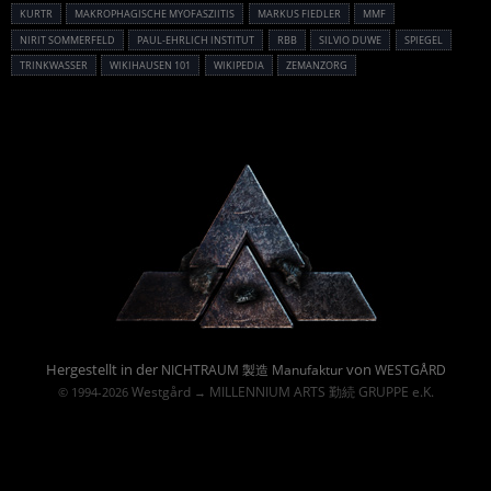
KURTR
MAKROPHAGISCHE MYOFASZIITIS
MARKUS FIEDLER
MMF
NIRIT SOMMERFELD
PAUL-EHRLICH INSTITUT
RBB
SILVIO DUWE
SPIEGEL
TRINKWASSER
WIKIHAUSEN 101
WIKIPEDIA
ZEMANZORG
Powered By :
Hergestellt in der
von
NICHTRAUM 製造 Manufaktur
WESTGÅRD
Westgård
MILLENNIUM ARTS 勤続 GRUPPE e.K.
© 1994-2026
→