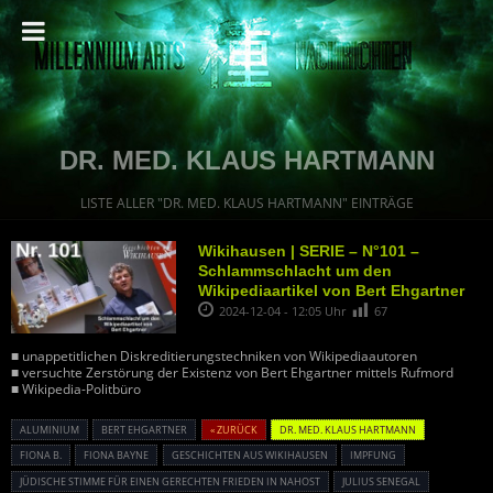
DR. MED. KLAUS HARTMANN
LISTE ALLER "DR. MED. KLAUS HARTMANN" EINTRÄGE
Wikihausen | SERIE – N°101 –
Schlammschlacht um den
Wikipediaartikel von Bert Ehgartner
2024-12-04 - 12:05 Uhr
67
■ unappetitlichen Diskreditierungstechniken von Wikipediaautoren
■ versuchte Zerstörung der Existenz von Bert Ehgartner mittels Rufmord
■ Wikipedia-Politbüro
ALUMINIUM
BERT EHGARTNER
« ZURÜCK
DR. MED. KLAUS HARTMANN
FIONA B.
FIONA BAYNE
GESCHICHTEN AUS WIKIHAUSEN
IMPFUNG
JÜDISCHE STIMME FÜR EINEN GERECHTEN FRIEDEN IN NAHOST
JULIUS SENEGAL