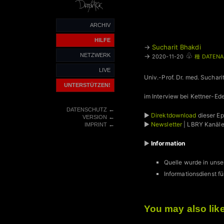
ARCHIV
HILFE
→
Sucharit Bhakdi
♧
→
NETZWERK
2020-11-20
種 DATENA
LIVE
Univ.-Prof. Dr. med. Sucha
UNTERSTÜTZEN!
im Interview bei Kettner-E
←
DATENSCHUTZ
►
Direktdownload
dieser E
←
VERSION
►
Newsletter
| LBRY Kanäl
←
IMPRINT
►
Information
Quelle wurde in unse
Informationsdienst
You may also lik