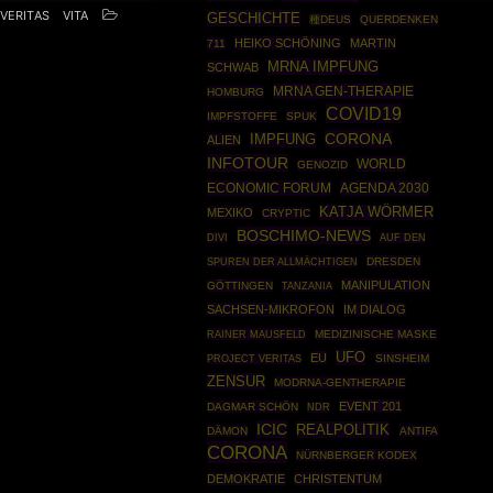
VERITAS
VITA
GESCHICHTE
種DEUS
QUERDENKEN
HEIKO SCHÖNING
MARTIN
711
MRNA IMPFUNG
SCHWAB
MRNA GEN-THERAPIE
HOMBURG
COVID19
IMPFSTOFFE
SPUK
CORONA
IMPFUNG
ALIEN
INFOTOUR
WORLD
GENOZID
ECONOMIC FORUM
AGENDA 2030
KATJA WÖRMER
MEXIKO
CRYPTIC
BOSCHIMO-NEWS
DIVI
AUF DEN
DRESDEN
SPUREN DER ALLMÄCHTIGEN
MANIPULATION
GÖTTINGEN
TANZANIA
SACHSEN-MIKROFON
IM DIALOG
RAINER MAUSFELD
MEDIZINISCHE MASKE
UFO
EU
SINSHEIM
PROJECT VERITAS
ZENSUR
MODRNA-GENTHERAPIE
EVENT 201
DAGMAR SCHÖN
NDR
ICIC
REALPOLITIK
DÄMON
ANTIFA
CORONA
NÜRNBERGER KODEX
DEMOKRATIE
CHRISTENTUM