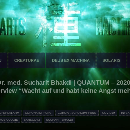
U
CREATURAE
DEUS EX MACHINA
SOLARIS
 Dr. med. Sucharit Bhakdi | QUANTUM – 2020
erview “Wacht auf und habt keine Angst me
 FEHLALARM
CORONA IMPFUNG
CORONA-SCHUTZIMPFUNG
COVID19
INFEK
ROBIOLOGIE
SARSCOV2
SUCHARIT BHAKDI