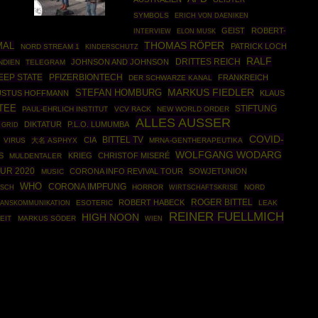
SYMBOLS
ERICH VON DAENIKEN
GEIST
ROBERT-
INTERVIEW
ELON MUSK
THOMAS RÖPER
MAL
PATRICK LOCH
NORD STREAM 1
KINDERSCHUTZ
RALF
DRITTES REICH
JOHNSON AND JOHNSON
NDIEN
TELEGRAM
EEP STATE
PFIZERBIONTECH
FRANKREICH
DER SCHWARZE KANAL
MARKUS FIEDLER
STEFAN HOMBURG
USTUS HOFFMANN
KLAUS
TEE
STIFTUNG
PAUL-EHRLICH INSTITUT
VCV RACK
NEW WORLD ORDER
ALLES AUSSER
DIKTATUR
P.L.O. LUMUMBA
 GRID
COVID-
BITTEL TV
CIA
VIRUS
大名 ASPHYX
MRNA-GENTHERAPEUTIKA
WOLFGANG WODARG
S
KRIEG
CHRISTOF MISERÉ
MULDENTALER
UR 2020
CORONA INFO REVIVAL TOUR
SOWJETUNION
MUSIC
WHO
CORONA IMPFUNG
HORROR
WIRTSCHAFTSKRISE
NORD
NSCH
ROGER BITTEL
ROBERT HABECK
ESOTERIC
LEAK
ANSKOMMUNIKATION
REINER FUELLMICH
HIGH NOON
EIT
MARKUS SÖDER
WIEN