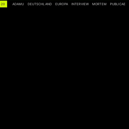
-20
ADAMU
DEUTSCHLAND
EUROPA
INTERVIEW
MORTEM
PUBLICAE