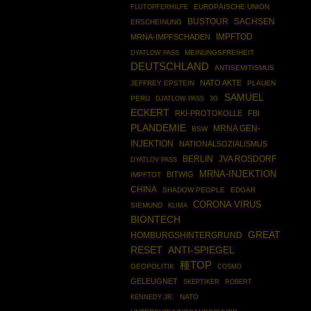
EUROPÄISCHE UNION
FLUTOPFERHILFE
BUSTOUR
SACHSEN
ERSCHEINUNG
IMPFTOD
MRNA-IMPFSCHADEN
MEINUNGSFREIHEIT
DYATLOW PASS
DEUTSCHLAND
ANTISEMITISMUS
NATO AKTE
JEFFREY EPSTEIN
PLAUEN
SAMUEL
PERU
DJATLOW PASS
3G
ECKERT
RKI-PROTOKOLLE
FBI
PLANDEMIE
MRNA GEN-
BSW
INJEKTION
NATIONALSOZIALISMUS
BERLIN
JVA ROSDORF
DYATLOV PASS
MRNA-INJEKTION
BITWIG
IMPFTOT
CHINA
SHADOW PEOPLE
EDGAR
CORONA VIRUS
SIEMUND
KLIMA
BIONTECH
GREAT
HOMBURGSHINTERGRUND
RESET
ANTI-SPIEGEL
種TOP
GEOPOLITIK
COSMO
GELEUGNET
SKEPTIKER
ROBERT
KENNEDY JR.
NATO