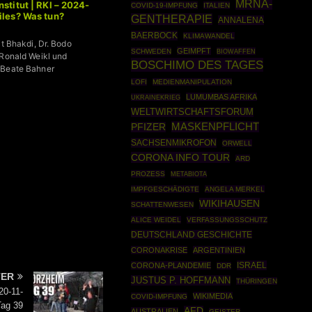
MRNA-
stitut | RKI – 2024-
COVID-19-IMPFUNG
ITALIEN
iles? Was tun?
GENTHERAPIE
ANNALENA
BAERBOCK
KLIMAWANDEL
it Bhakdi, Dr. Bodo
GEIMPFT
SCHWEDEN
BIOWAFFEN
 Ronald Weikl und
BOSCHIMO DES TAGES
 Beate Bahner
LOFI
MEDIENMANIPULATION
LUMUMBAS AFRIKA
UKRAINEKRIEG
WELTWIRTSCHAFTSFORUM
MASKENPFLICHT
PFIZER
SACHSENMIKROFON
ORWELL
CORONA INFO TOUR
ARD
PROZESS
METABIOTA
IMPFGESCHÄDIGTE
ANGELA MERKEL
WIKIHAUSEN
SCHATTENWESEN
ALICE WEIDEL
VERFASSUNGSSCHUTZ
DEUTSCHLAND GESCHICHTE
CORONAKRISE
ARGENTINIEN
ISRAEL
CORONA-PLANDEMIE
DDR
TER
JUSTUS P. HOFFMANN
THÜRINGEN
20-11-
WIKIMEDIA
COVID-IMPFUNG
Tag 39
AFD
AUSTRALIEN
GEISTER