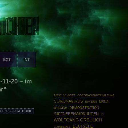
EXT
INT
-11-20 – im
hr”
ARNE SCHMITT
CORONASCHUTZIMPFUNG
CORONAVIRUS
MRNA
BAYERN
DEMONSTRATION
VACCINE
TIONSEPIDEMIOLOGIE
IMPFNEBENWIRKUNGEN
KI
WOLFGANG GREULICH
DEUTSCHE
COMIRNATY