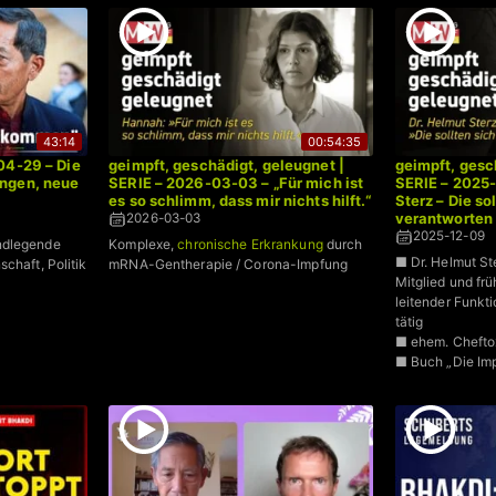
43:14
00:54:35
04-29 – Die
geimpft, geschädigt, geleugnet |
geimpft, gesc
ngen, neue
SERIE – 2026-03-03 – „Für mich ist
SERIE – 2025-
es so schlimm, dass mir nichts hilft.“
Sterz – Die so
verantworten
2026-03-03
2025-12-09
ndlegende
Komplexe,
chronische Erkrankung
durch
■ Dr. Helmut St
chaft, Politik
mRNA-Gentherapie / Corona-Impfung
Mitglied und frü
leitender Funkti
tätig
■ ehem. Cheftox
■ Buch „Die Im