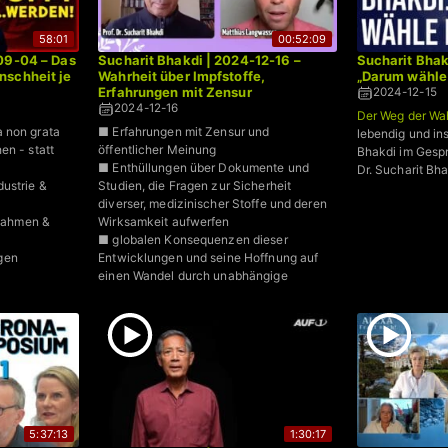
58:01
00:52:09
09-04 – Das
Sucharit Bhakdi | 2024-12-16 –
Sucharit Bhak
nschheit je
Wahrheit über Impfstoffe,
„Darum wähle 
Erfahrungen mit Zensur
2024-12-15
2024-12-16
Der Weg der Wa
 non grata
■ Erfahrungen mit Zensur und
lebendig und ins
en - statt
öffentlicher Meinung
Bhakdi im Gesp
■ Enthüllungen über Dokumente und
Dr. Sucharit Bha
ustrie &
Studien, die Fragen zur Sicherheit
diverser, medizinischer Stoffe und deren
ahmen &
Wirksamkeit aufwerfen
■ globalen Konsequenzen dieser
gen
Entwicklungen und seine Hoffnung auf
einen Wandel durch unabhängige
Untersuchungen
5:37:13
1:30:17