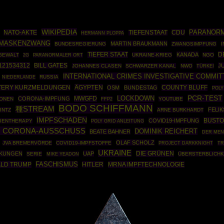
WIKIPEDIA
PARANOR
NATO-AKTE
CDU
TIEFENSTAAT
HERMANN PLOPPA
MASKENZWANG
MARTIN BRAUKMANN
BUNDESREGIERUNG
ZWANGSIMPFUNG
I
TIEFER STAAT
D
KANADA
GEWALT
UKRAINE-KRIEG
NGO
2G
PARANORMALER ORT
121534312
BILL GATES
J
JOHANNES CLASEN
SCHWARZER KANAL
NWO
TÜRKEI
INTERNATIONAL CRIMES INVESTIGATIVE COMMIT
RUSSIA
NIEDERLANDE
ÄGYPTEN
COUNTY BLUFF
TERY KURZMELDUNGEN
OSM
BUNDESTAG
POLY
PCR-TEST
MWGFD
LOCKDOWN
CORONA-IMPFUNG
IONEN
FFP2
YOUTUBE
BODO SCHIFFMANN
種STREAM
FELIK
INTZ
ARNE BURKHARDT
IMPFSCHADEN
BUSTO
COVID19-IMPFUNG
GENTHERAPY
POLY GRID ANLEITUNG
G CORONA-AUSSCHUSS
DOMINIK REICHERT
BEATE BAHNER
DER ME
OLAF SCHOLZ
JVA BREMERVÖRDE
COVID19-IMPFSTOFFE
PROJECT DARKKNIGHT
TR
UKRAINE
DIE GRÜNEN
RKUNGEN
UAP
SERIE
ÜBERSTERBLICHK
MIKE YEADON
LD TRUMP
FASCHISMUS
HITLER
MRNA IMPFTECHNOLOGIE