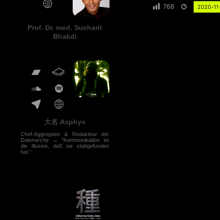
768
2020-11
Prof. Dr. med. Sucharit
Bhakdi
大名 Asphyx
Chef-Aggregator & Redakteur der
Datenarche → "Kommunikation ist
die Illusion, daß sie stattgefunden
hat."