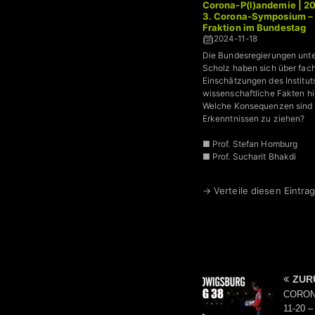
Corona-P(l)andemie | 2
3. Corona-Symposium – 
Fraktion im Bundestag
2024-11-18
Die Bundesregierungen unte
Scholz haben sich über fach
Einschätzungen des Institut
wissenschaftliche Fakten h
Welche Konsequenzen sind 
Erkenntnissen zu ziehen?
■ Prof. Stefan Homburg
■ Prof. Sucharit Bhakdi
■ RA Beate Bahner
■ RA Ralf Ludwig
→ Verteile diesen Eintrag
uvw.
ZUR
CORONA
11-20 –