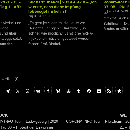
024-11-03 –
Sucharit Bhakdi | 2024-09-10 – „Ich
Robert-Koch In
Tag 1 – AfD-
wusste, dass diese Impfung
07-05 – RKI-F
lebensgefährlich ist“
2024-07-09
2024-09-12
mit Prof. Suchar
r Merkel und
„Es geht jetzt darum, die Leute vor
Schiffmann, Dr.
liche
Gericht zu bringen.“ Und zwar: „So
Rechtsanwältin
s und über
schnell wie möglich.“ Sämtliche mRNA-
inweggesetzt.
Injektionen müssten gestoppt werden,
aus den
fordert Prof. Bhakdi.
 weiter (
0
)
ÜCK
WEI
 INFO Tour – Ludwigsburg | 2020-
CORONA INFO Tour – Pforzheim | 20
 Tag 38 – Protest der Einwohner
21 – 