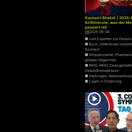
Sucharit Bhakdi | 2025-
Schlimmste, was der Me
passiert ist!
2025-09-04
■ vom Experten zur Persona
■ Buch „Infektionen versteh
fürchten“
■ Strippenzieher, Pharmaind
globale Oligarchen
■ WHO, WHO, Zwangsmaßn
Gesundheitsdiktatur
■ Impfungen, Nebenwirkun
■ Lügen in Ernährung