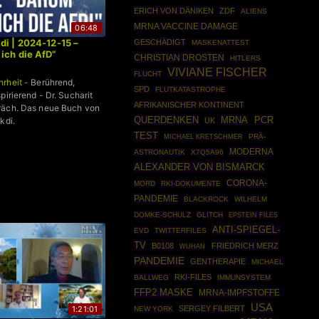
ERICH VON DÄNIKEN
ZDF
ALIENS
MRNA VACCINE DAMAGE
06:48
di | 2024-12-15 –
GESCHÄDIGT
MASKENATTEST
ich die AfD“
CHRISTIAN DROSTEN
HITLERS
VIVIANE FISCHER
FLUCHT
hrheit
- Berührend,
SPD
FLUTKATASTROPHE
pirierend - Dr. Sucharit
AFRIKANISCHER KONTINENT
räch. Das neue Buch von
MRNA
PCR
QUERDENKEN
kdi.
UK
TEST
PRÄ-
MICHAEL KRETSCHMER
MODERNA
ASTRONAUTIK
X7Q5A96
ALEXANDER VON BISMARCK
CORONA-
MORD
RKI-DOKUMENTE
PANDEMIE
BLACKROCK
WILHELM
DOMKE-SCHULZ
GLITCH
EPSTEIN FILES
ANTI-SPIEGEL-
EVD
TWITTERFILES
TV
B0108
FRIEDRICH MERZ
WUHAN
PANDEMIE
GENTHERAPIE
MICHAEL
RKI-FILES
BALLWEG
IMMUNSYSTEM
FFP2 MASKE
MRNA-IMPFSTOFFE
USA
1:21:01
SERGEY FILBERT
NEW YORK