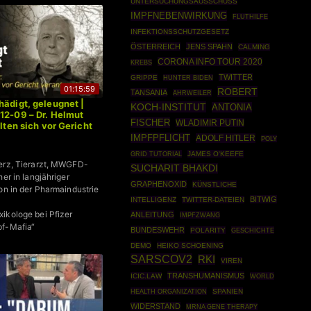
UNTERSUCHUNGSAUSSCHUSS
IMPFNEBENWIRKUNG
FLUTHILFE
INFEKTIONSSCHUTZGESETZ
ÖSTERREICH
JENS SPAHN
CALMING
CORONA INFO TOUR 2020
KREBS
TWITTER
GRIPPE
HUNTER BIDEN
01:15:59
ROBERT
TANSANIA
AHRWEILER
hädigt, geleugnet |
KOCH-INSTITUT
ANTONIA
12-09 – Dr. Helmut
FISCHER
WLADIMIR PUTIN
llten sich vor Gericht
IMPFPFLICHT
ADOLF HITLER
POLY
GRID TUTORIAL
JAMES O'KEEFE
erz, Tierarzt, MWGFD-
SUCHARIT BHAKDI
her in langjähriger
GRAPHENOXID
KÜNSTLICHE
on in der Pharmaindustrie
BITWIG
INTELLIGENZ
TWITTER-DATEIEN
ikologe bei Pfizer
ANLEITUNG
IMPFZWANG
pf-Mafia“
BUNDESWEHR
POLARITY
GESCHICHTE
DEMO
HEIKO SCHOENING
SARSCOV2
RKI
VIREN
TRANSHUMANISMUS
ICIC.LAW
WORLD
HEALTH ORGANIZATION
SPANIEN
WIDERSTAND
MRNA GENE THERAPY