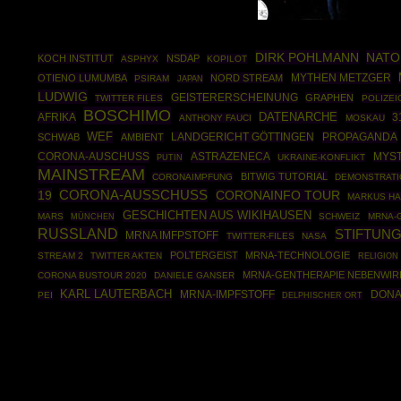
DIRK POHLMANN
NATO
KOCH INSTITUT
NSDAP
ASPHYX
KOPILOT
MYTHEN METZGER
OTIENO LUMUMBA
NORD STREAM
PSIRAM
JAPAN
LUDWIG
GEISTERERSCHEINUNG
GRAPHEN
TWITTER FILES
POLIZEI
BOSCHIMO
DATENARCHE
AFRIKA
3
ANTHONY FAUCI
MOSKAU
WEF
PROPAGANDA
SCHWAB
AMBIENT
LANDGERICHT GÖTTINGEN
CORONA-AUSCHUSS
ASTRAZENECA
MYS
PUTIN
UKRAINE-KONFLIKT
MAINSTREAM
BITWIG TUTORIAL
CORONAIMPFUNG
DEMONSTRAT
19
CORONA-AUSSCHUSS
CORONAINFO TOUR
MARKUS HA
GESCHICHTEN AUS WIKIHAUSEN
MARS
MÜNCHEN
SCHWEIZ
MRNA-
RUSSLAND
STIFTUN
MRNA IMFPSTOFF
TWITTER-FILES
NASA
POLTERGEIST
MRNA-TECHNOLOGIE
STREAM 2
TWITTER AKTEN
RELIGION
MRNA-GENTHERAPIE NEBENWI
CORONA BUSTOUR 2020
DANIELE GANSER
KARL LAUTERBACH
DONA
MRNA-IMPFSTOFF
PEI
DELPHISCHER ORT