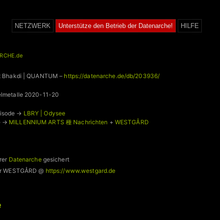
NETZWERK
Unterstütze den Betrieb der Datenarche!
HILFE
RCHE.de
rit Bhakdi | QUANTUM –
https://datenarche.de/db/203936/
delmetalle 2020-11-20
pisode →
LBRY | Odysee
e →
MILLENNIUM ARTS 種 Nachrichten
+
WESTGÅRD
rer
Datenarche
gesichert
 für WESTGÅRD @
https://www.westgard.de
e