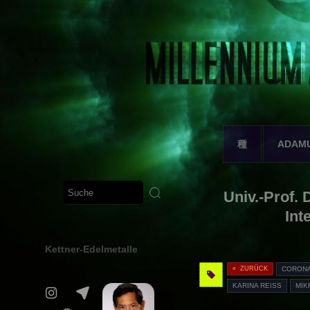
種
ADAM
Univ.-Prof.
Int
Kettner-Edelmetalle
« ZURÜCK
CORONA
KARINA REISS
MIK