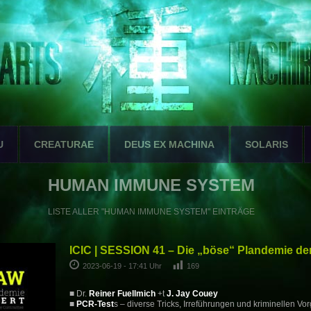
U
CREATURAE
DEUS EX MACHINA
SOLARIS
HUMAN IMMUNE SYSTEM
LISTE ALLER "HUMAN IMMUNE SYSTEM" EINTRÄGE
ICIC | SESSION 41 – Die „böse“ Plandemie de
2023-06-19 - 17:41 Uhr
169
■ Dr.
Reiner Fuellmich
+t
J. Jay Couey
■
PCR-Test
s – diverse Tricks, Irreführungen und kriminellen V