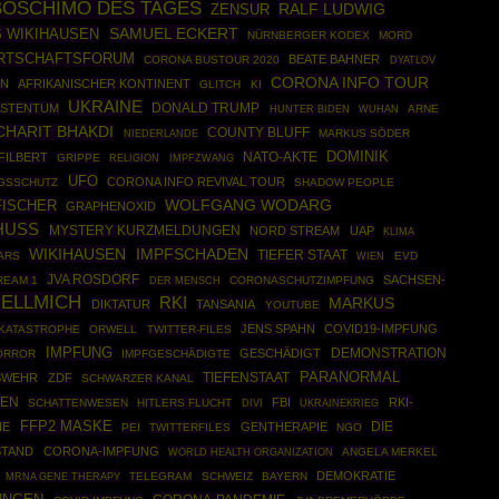
BOSCHIMO DES TAGES
RALF LUDWIG
ZENSUR
SAMUEL ECKERT
 WIKIHAUSEN
NÜRNBERGER KODEX
MORD
RTSCHAFTSFORUM
BEATE BAHNER
CORONA BUSTOUR 2020
DYATLOV
CORONA INFO TOUR
EN
AFRIKANISCHER KONTINENT
GLITCH
KI
UKRAINE
DONALD TRUMP
ISTENTUM
ARNE
HUNTER BIDEN
WUHAN
CHARIT BHAKDI
COUNTY BLUFF
MARKUS SÖDER
NIEDERLANDE
DOMINIK
NATO-AKTE
FILBERT
GRIPPE
IMPFZWANG
RELIGION
UFO
CORONA INFO REVIVAL TOUR
GSSCHUTZ
SHADOW PEOPLE
WOLFGANG WODARG
FISCHER
GRAPHENOXID
USS
MYSTERY KURZMELDUNGEN
NORD STREAM
UAP
KLIMA
WIKIHAUSEN
IMPFSCHADEN
TIEFER STAAT
ARS
EVD
WIEN
JVA ROSDORF
SACHSEN-
REAM 1
CORONASCHUTZIMPFUNG
DER MENSCH
UELLMICH
RKI
MARKUS
DIKTATUR
TANSANIA
YOUTUBE
JENS SPAHN
COVID19-IMPFUNG
KATASTROPHE
ORWELL
TWITTER-FILES
IMPFUNG
DEMONSTRATION
GESCHÄDIGT
ORROR
IMPFGESCHÄDIGTE
PARANORMAL
SWEHR
ZDF
TIEFENSTAAT
SCHWARZER KANAL
TEN
FBI
RKI-
SCHATTENWESEN
HITLERS FLUCHT
UKRAINEKRIEG
DIVI
FFP2 MASKE
DIE
IE
GENTHERAPIE
PEI
TWITTERFILES
NGO
STAND
CORONA-IMPFUNG
WORLD HEALTH ORGANIZATION
ANGELA MERKEL
DEMOKRATIE
MRNA GENE THERAPY
TELEGRAM
SCHWEIZ
BAYERN