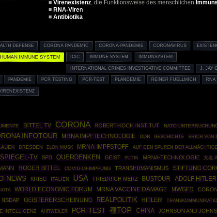
■
Virenexistenz
, die Funktionsweise des menschlichen
Immun
■
RNA-Viren
■
Antibiotika
EALTH DEFENSE
CORONA PANDEMIC
CORONA-PANDEMIE
CORONAVIRUS
EXISTEN
HUMAN IMMUNE SYSTEM
ICIC
IMMUNE SYSTEM
IMMUNSYSTEM
INTERNATIONAL CRIMES INVESTIGATIVE COMMITTEE
J. JAY
PANDEMIE
PCR TESTING
PCR-TEST
PLANDEMIE
REINER FUELLMICH
RNA
VIRENEXISTENZ
CORONA
BITTEL TV
ROBERT-KOCH INSTITUT
KUMENTE
NATO UNTERSUCHUN
RONA INFOTOUR
MRNA IMPFTECHNOLOGIE
DDR
GESCHICHTE
ERICH VON 
MRNA-IMPFSTOFF
LAUEN
DRESDEN
ELON MUSK
AUF DEN SPUREN DER ALLMÄCHTIG
-SPIEGEL-TV
QUERDENKEN
SPD
GEIST
MRNA-TECHNOLOGIE
PUTIN
大名 
ROGER BITTEL
STIFTUNG CO
FMANN
TRANSHUMANISMUS
COVID-19-IMPFUNG
USA
O-NEWS
BUSTOUR
ADOLF HITLER
KRIEG
FRIEDRICH MERZ
ITALIEN
WORLD ECONOMIC FORUM
MWGFD
MRNA VACCINE DAMAGE
CORON
IOTA
REALPOLITIK
HITLER
NSDAP
GEISTERERSCHEINUNG
TRANSKOMMUNIKATI
種TOP
PCR-TEST
CHINA
JOHNSON AND JOHN
E INTELLIGENZ
AHRWEILER