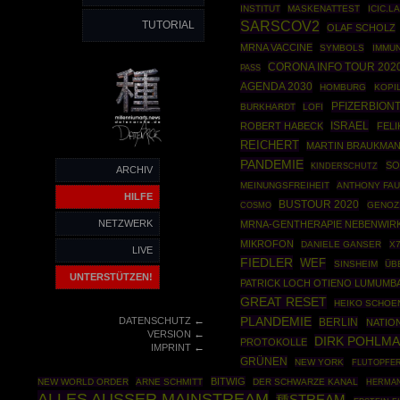
INSTITUT
MASKENATTEST
ICIC.L
TUTORIAL
SARSCOV2
OLAF SCHOLZ
MRNA VACCINE
SYMBOLS
IMMU
CORONA INFO TOUR 202
PASS
AGENDA 2030
HOMBURG
KOPI
PFIZERBION
BURKHARDT
LOFI
ISRAEL
ROBERT HABECK
FELI
REICHERT
MARTIN BRAUKMA
PANDEMIE
SO
KINDERSCHUTZ
ARCHIV
MEINUNGSFREIHEIT
ANTHONY FAU
HILFE
BUSTOUR 2020
COSMO
GENOZ
NETZWERK
MRNA-GENTHERAPIE NEBENWIR
MIKROFON
DANIELE GANSER
X
LIVE
FIEDLER
WEF
SINSHEIM
ÜB
UNTERSTÜTZEN!
PATRICK LOCH OTIENO LUMUMB
GREAT RESET
HEIKO SCHOE
←
DATENSCHUTZ
PLANDEMIE
BERLIN
NATIO
←
VERSION
DIRK POHLM
PROTOKOLLE
←
IMPRINT
GRÜNEN
NEW YORK
FLUTOPFER
BITWIG
NEW WORLD ORDER
ARNE SCHMITT
DER SCHWARZE KANAL
HERMAN
ALLES AUSSER MAINSTREAM