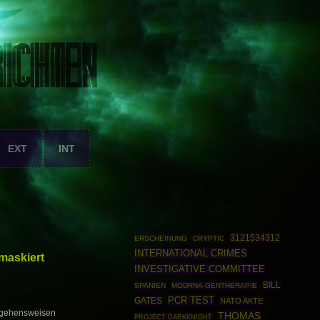
EXT
INT
3121534312
ERSCHEINUNG
CRYPTIC
INTERNATIONAL CRIMES
maskiert
INVESTIGATIVE COMMITTEE
BILL
SPANIEN
MODRNA-GENTHERAPIE
PCR TEST
GATES
NATO AKTE
orgehensweisen
THOMAS
PROJECT DARKKNIGHT