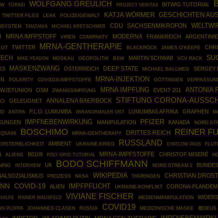
WOLFGANG GREULICH
BITWIG TUTORIAL
AW
TÜRKEI
PROJECT VERITAS
GESCHICHTEN AUS
KATJA WÖRMER
TWITTER FILES
LEAK
POLIZEIGEWALT
CDU
SACHSENMIKROFON
WELTWI
NSYSTEM
TANZANIA
MICHAEL KRETSCHMER
0
MRNA IMFPSTOFF
MODERNA
FRANKREICH
ARGENTINI
VIREN
COMIRNATY
MRNA-GENTHERAPIE
TWITTER
CHR
LOT
BLACKROCK
JAMES O'KEEFE
SU
TECH
MARTIN SCHWAB
MOSKAU
GEOPOLITIK
BSW
VCV RACK
MIKE YEADON
MASKENZWANG
DEEP STATE
KS
ÖSTERREICH
SERGEY 
MICHAEL BALLWEG
MRNA-INJEKTION
NN
POLARITY
COVID19-IMPFSTOFFE
GÖTTINGEN
VERFASSUN
MRNA IMPFUNG
ANTONIA 
WJETUNION
OSM
EVENT 201
ZWANGSIMPFUNG
STIFTUNG CORONA-AUSSCH
ANNALENA BAERBOCK
GELEUGNET
CI
P.L.O. LUMUMBA
LUMUMBAS AFRIKA
GRAPHEN
ID
ANTIFA
M
PARANORMALER ORT
IMPFNEBENWIRKUNG
PFIZER
KUNGEN
MANIPULATION
KANADA
NORD ST
BOSCHIMO
REINER F
DRITTES REICH
7Q5A96
MRNA-GENTHERAPY
RUSSLAND
AMBIENT
ERSTERBLICHKEIT
UKRAINE-KRIEG
FLUT
DYATLOW PASS
MRNA-IMPFSTOFFE
A
B0108
CHRISTOF MISERÉ
ALIENS
POLY GRID TUTORIAL
H
BODO SCHIFFMANN
UK
BUNDE
NING
NORD STREAM 2
INTERVIEW
WIKIPEDIA
CHRISTIAN DROS
NALSOZIALISMUS
PROZESS
NASA
THÜRINGEN
ANN
COVID-19
IMPFPFLICHT
ALIEN
CORONA-PLANDEM
UKRAINE-KONFLIKT
VIVIANE FISCHER
WIDER
RAINER MAUSFELD
MEDIENMANIPULATION
HILFE
COVID19
N PLOPPA
JOHANNES CLASEN
RUSSIA
MEDIZINISCHE MASKE
種DEUS