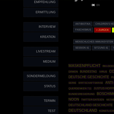
EMPFEHLUNG
ERMITTLUNG
ANTIBIOTIKA
CHILDREN'S H
INTERVIEW
FASCHISMUS
« ZURÜCK
KREATION
MENSCHLICHES IMMUNSYSTEM
SESSION 41
SITZUNG 41
LIVESTREAM
MEDIUM
MASKENPFLICHT
RKI-DO
CO
BUNDESTAG
DÄMON
VIRUS
SONDERMELDUNG
DEUTSCHE GESCHICHTE
P
ANTI
SERIE
WIRTSCHAFTSKRISE
STATUS
JUSTUS HOF
QUERDENKEN 711
BOSCHIM
BUNDESREGIERUNG
NOON
TWITTER-DATEIEN
METAB
TERMIN
DEUTSCHLAND GESCHICHTE
DEUTSCHLAND
TEST
KÜNSTLICH