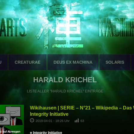
U
CREATURAE
DEUS EX MACHINA
SOLARIS
HARALD KRICHEL
LISTE ALLER "HARALD KRICHEL" EINTRÄGE
Wikihausen | SERIE – N°21 – Wikipedia – Da
Integrity Initiative
2019-04-01 - 18:26 Uhr
63
■
Integrity Initiative