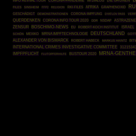
CORONA-PANDEMIE
DIE GRÜNEN
INFO REVIVAL TOUR
IM DIALOG
RU
AFRIKA
RKI-FILES
GRAPHENOXID
FILES
SINSHEIM
FFP2
RELIGION
GESCHÄDIGT
CORONA-IMPFUNG
DEMONSTRATIONEN
VERF
DYATLOV PASS
QUERDENKEN
CORONA INFO TOUR 2020
ASTRAZEN
NSDAP
DDR
BOSCHIMO-NEWS
ZENSUR
ISRAEL
EU
ROBERT-KOCH INSTITUT
DEUTSCHLAND
MRNA IMPFTECHNOLOGIE
MEXIKO
SCHÖN
GÖTT
ALEXANDER VON BISMARCK
ROBERT HABECK
BIT
MARKUS HAINTZ
INTERNATIONAL CRIMES INVESTIGATIVE COMMITTEE
3121534
MRNA-GENTHE
IMPFPFLICHT
BUSTOUR 2020
FLUTOPFERHILFE