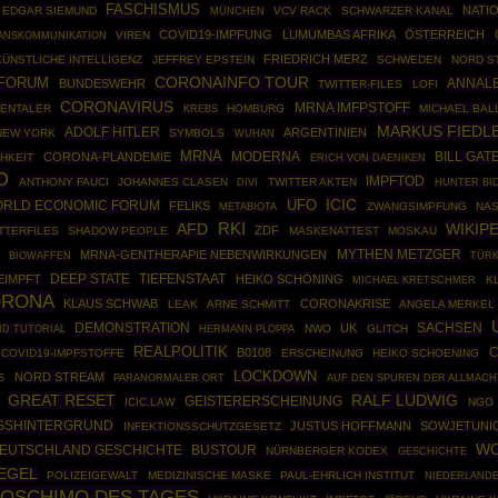
FASCHISMUS
NATI
EDGAR SIEMUND
MÜNCHEN
VCV RACK
SCHWARZER KANAL
COVID19-IMPFUNG
LUMUMBAS AFRIKA
ÖSTERREICH
VIREN
ANSKOMMUNIKATION
FRIEDRICH MERZ
KÜNSTLICHE INTELLIGENZ
JEFFREY EPSTEIN
SCHWEDEN
NORD S
CORONAINFO TOUR
SFORUM
ANNAL
BUNDESWEHR
TWITTER-FILES
LOFI
CORONAVIRUS
MRNA IMFPSTOFF
ENTALER
HOMBURG
MICHAEL BA
KREBS
MARKUS FIEDL
ADOLF HITLER
ARGENTINIEN
NEW YORK
SYMBOLS
WUHAN
MRNA
MODERNA
CORONA-PLANDEMIE
BILL GAT
HKEIT
ERICH VON DAENIKEN
O
IMPFTOD
ANTHONY FAUCI
JOHANNES CLASEN
TWITTER AKTEN
DIVI
HUNTER BI
ICIC
UFO
RLD ECONOMIC FORUM
FELIKS
ZWANGSIMPFUNG
NA
METABIOTA
RKI
WIKIP
AFD
ZDF
TTERFILES
SHADOW PEOPLE
MASKENATTEST
MOSKAU
MYTHEN METZGER
MRNA-GENTHERAPIE NEBENWIRKUNGEN
BIOWAFFEN
TÜRK
DEEP STATE
EIMPFT
TIEFENSTAAT
HEIKO SCHÖNING
K
MICHAEL KRETSCHMER
ORONA
KLAUS SCHWAB
CORONAKRISE
LEAK
ARNE SCHMITT
ANGELA MERKEL
DEMONSTRATION
SACHSEN
UK
ID TUTORIAL
HERMANN PLOPPA
NWO
GLITCH
REALPOLITIK
C
B0108
COVID19-IMPFSTOFFE
ERSCHEINUNG
HEIKO SCHOENING
LOCKDOWN
NORD STREAM
S
PARANORMALER ORT
AUF DEN SPUREN DER ALLMÄCH
GREAT RESET
RALF LUDWIG
GEISTERERSCHEINUNG
ICIC.LAW
NGO
GSHINTERGRUND
JUSTUS HOFFMANN
SOWJETUNI
INFEKTIONSSCHUTZGESETZ
W
EUTSCHLAND GESCHICHTE
BUSTOUR
NÜRNBERGER KODEX
GESCHICHTE
IEGEL
POLIZEIGEWALT
MEDIZINISCHE MASKE
PAUL-EHRLICH INSTITUT
NIEDERLAND
OSCHIMO DES TAGES