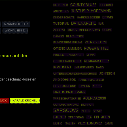
COUNTY BLUFF
SKEPTIKER
POLY GRID
JUSTUS P. HOFFMANN
ANLEITUNG
BITWIG
MARKUS SÖDER
KINDERSCHUTZ
DATENARCHE
TUTORIAL
大名
MARKUS FIEDLER
MRNA-IMPFSCHADEN
ASPHYX
COSMO
WIKIHAUSEN 21
DÄMON
BLACKROCK
PATRICK LOCH
BUNDESREGIERUNG
ROGER BITTEL
OTIENO LUMUMBA
ensur auf der
PROJECT DARKKNIGHT
MRNA-
AFRIKANISCHER
GENTHERAPEUTIKA
KONTINENT
UKRAINEKRIEG
NATO
JOHNSON
UNTERSUCHUNGSAUSSCHUSS
n der geschmacklosesten
AND JOHNSON
RAINER MAUSFELD
KRIEG
COVID-IMPFUNG
BAYERN
MARTIN BRAUKMANN
AGENDA 2030
WIRTSCHAFTSKRISE
RÜCK
HARALD KRICHEL
CORONAIMPFUNG
HORROR
SARSCOV2
BEATE
INDIEN
BAHNER
CIA
FBI
ALIEN
TELEGRAM
P.L.O. LUMUMBA
MUSIC
ITALIEN
JAPAN