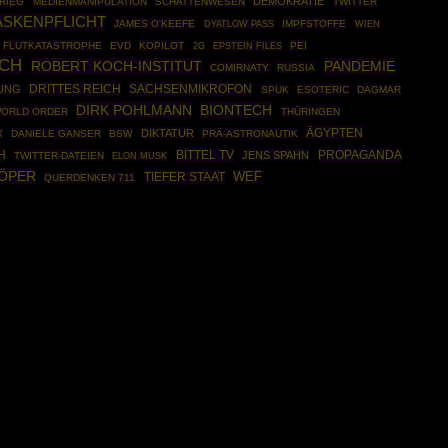
DEMOKRATIE
RIEG
MEDIENMANIPULATION
SCHATTENWESEN
TWITTER
SKENPFLICHT
JAMES O'KEEFE
IMPFSTOFFE
DYATLOW PASS
WIEN
FLUTKATASTROPHE
EVD
KOPILOT
EPSTEIN FILES
PEI
2G
ICH
ROBERT KOCH-INSTITUT
PANDEMIE
COMIRNATY
RUSSIA
DRITTES REICH
SACHSENMIKROFON
TUNG
SPUK
ESOTERIC
DAGMAR
DIRK POHLMANN
BIONTECH
ORLD ORDER
THÜRINGEN
ÄGYPTEN
DIKTATUR
X
DANIELE GANSER
BSW
PRÄ-ASTRONAUTIK
H
BITTEL TV
PROPAGANDA
JENS SPAHN
TWITTER-DATEIEN
ELON MUSK
ÖPER
TIEFER STAAT
WEF
QUERDENKEN 711