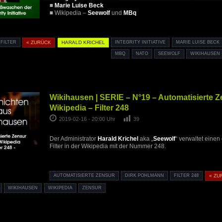
■
Marie Luise Beck
■ Wikipedia –
Seewolf
und
MBq
FILTER
« ZURÜCK
HARALD KRICHEL
INTEGRITY INITIATIVE
MARIE LUISE BECK
MBQ
NATO
SEEWOLF
WIKIHAUSEN
Wikihausen | SERIE – N°19 – Automatisierte Z
Wikipedia – Filter 248
2019-02-16 - 20:00 Uhr
39
Der Administrator
Harald Krichel
aka „
Seewolf
“ verwaltet eine
Filter in der Wikipedia mit der Nummer 248.
AUTOMATISIERTE ZENSUR
DIRK POHLMANN
FILTER 248
« ZU
WIKIHAUSEN
WIKIPEDIA
ZENSUR