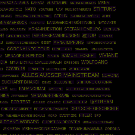
ONALSOZIALISMUS
KANADA
AUSTRALIEN
MRNA-
ANTISEMITISMUS
STIFTUNG
NATO
OLAF SCHOLZ
UAP
YOUTUBE
PROJECT VERITAS
BERLIN
TREAM 2
CORONA BUSTOUR 2020
JVA BREMERVÖRDE
ALICE
ENA BAERBOCK
LANDGERICHT GÖTTINGEN
NATO AKTE
POLY GRID
MRNA-INJEKTION
STEFAN HOMBURG
SACHSEN-
LLWEG
POLARITY
ER
種TOP
IMPFNEBENWIRKUNGEN
GENTHERAPIE
PROZESS
MRNA IMPFUNG
ES
GEIST
EUROPÄISCHE UNION
IMPFGESCHÄDIGTE
CORONA INFO TOUR
BUNDESTAG
SPANIEN
IMMUNSYSTEM
DEN
VIVIANE
SAMUEL ECKERT
MRNA GEN-INJEKTION
SA
PLAUEN
EDIA
WOLFGANG
MYSTERY KURZMELDUNGEN
DRESDEN
COVID-19
GRAPHEN
WIDERSTAND
EI
MIKE YEADON
ALLES AUSSER MAINSTREAM
CORONA
LIMAWANDEL
SUCHARIT BHAKDI
STIFTUNG CORONA-
GELEUGNET
DEMO
USA
PARANORMAL
AMBIENT
WORLD HEALTH ORGANIZATION
NDR
HINA
MRNA GEN-THERAPIE
AHRWEILER
CORONASCHUTZIMPFUNG
種STREAM
PCR TEST
CHRISTENTUM
GRIPPE
CRYPTIC
TIGEN
DEUTSCHE GESCHICHTE
CHRISTOF MISERÉ
ERICH VON DÄNIKEN
HITLER
ON
EVENT 201
SPD
WILHELM DOMKE-SCHULZ
MORD
OLFGANG WODARG
CHRISTIAN DROSTEN
MRNA GENE THERAPY
WIKIMEDIA
MRNA VACCINE DAMAGE
TRANSHUMANISMUS
CORONA
E