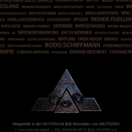
UKRAINE-KONFLIKT
IMPFTOT
種DEUS
UKRAINE-K
SSLAND
MA
MEINUNGSFREIHEIT
MRNA-GENTHERAPY
MARS
VIRUS
FLUTHILFE
WHO
MRNA-IMPFSTOFFE
MARTIN SCHWAB
ASSUNGSSCHUTZ
NORD STREAM 1
REINER FUELLM
PFIZER
ECA
KARL LAUTERBACH
JVA ROSDORF
UKRAINE
IMPFSCHADEN
NATO-AKTE
SERGEY FILBERT
BITWIG ANLEI
IMPFNEBENWIRKUNG
KATJA WÖRMER
INGEN
HITLERS FLUCHT
NEW W
3G
HIGH NOON
IMPFUNG
MWGFD
WIG
IMPFZWANG
COVID-19-IMPFUNG
ASPHY
BODO SCHIFFMANN
312
PFIZERBIONTEC
DER SCHWARZE KANAL
RAPIE
THOMAS R
DOMINIK REICHERT
CORONA IMPFUNG
INTERVIEW
Powered By :
Hergestellt in der
von
NICHTRAUM 製造 Manufaktur
WESTGÅRD
Westgård
MILLENNIUM ARTS 勤続 GRUPPE e.K.
© 1994-2026
→