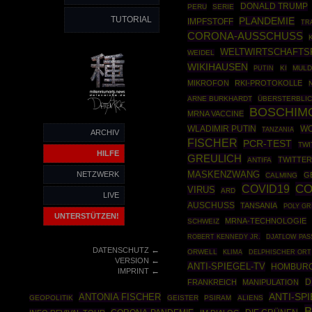
DONALD TRUMP
PERU
SERIE
TUTORIAL
PLANDEMIE
IMPFSTOFF
TR
CORONA-AUSSCHUSS
WELTWIRTSCHAFT
WEIDEL
WIKIHAUSEN
PUTIN
KI
MULD
MIKROFON
RKI-PROTOKOLLE
ARNE BURKHARDT
ÜBERSTERBLIC
BOSCHIM
MRNA VACCINE
WLADIMIR PUTIN
WO
TANZANIA
ARCHIV
FISCHER
PCR-TEST
TWI
HILFE
GREULICH
TWITTER
ANTIFA
MASKENZWANG
NETZWERK
G
CALMING
C
COVID19
VIRUS
ARD
LIVE
AUSCHUSS
TANSANIA
POLY GR
UNTERSTÜTZEN!
MRNA-TECHNOLOGIE
SCHWEIZ
ROBERT KENNEDY JR.
DJATLOW PAS
←
DATENSCHUTZ
ORWELL
KLIMA
DELPHISCHER ORT
←
VERSION
ANTI-SPIEGEL-TV
HOMBUR
←
IMPRINT
D
FRANKREICH
MANIPULATION
ANTONIA FISCHER
ANTI-SP
GEOPOLITIK
GEISTER
PSIRAM
ALIENS
B