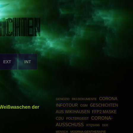
EXT
INT
CORONA
GENOZID
RKI-DOKUMENTE
INFOTOUR
GESCHICHTEN
OSM
s Weißwaschen der
AUS WIKIHAUSEN
FFP2 MASKE
CORONA-
CDU
POLTERGEIST
AUSSCHUSS
X7Q5A96
DER
MODRNA-GENTHERAPIE
MENSCH