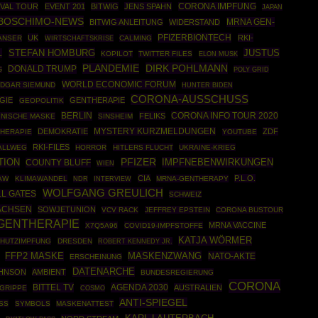
IVAL TOUR
EVENT 201
BITWIG
JENS SPAHN
CORONA IMPFUNG
JAPAN
BOSCHIMO-NEWS
MRNA GEN-
BITWIG ANLEITUNG
WIDERSTAND
PFIZERBIONTECH
UK
RKI-
ANSER
WIRTSCHAFTSKRISE
CALMING
STEFAN HOMBURG
JUSTUS
L
KOPILOT
TWITTER FILES
ELON MUSK
DIRK POHLMANN
PLANDEMIE
DONALD TRUMP
POLY GRID
G
WORLD ECONOMIC FORUM
DGAR SIEMUND
HUNTER BIDEN
CORONA-AUSSCHUSS
GIE
GENTHERAPIE
GEOPOLITIK
BERLIN
CORONA INFO TOUR 2020
FELIKS
INISCHE MASKE
SINSHEIM
DEMOKRATIE
MYSTERY KURZMELDUNGEN
ZDF
HERAPIE
YOUTUBE
RKI-FILES
ALLWEG
HORROR
HITLERS FLUCHT
UKRAINE-KRIEG
TION
PFIZER
IMPFNEBENWIRKUNGEN
COUNTY BLUFF
WIEN
CIA
P.L.O.
LAW
KLIMAWANDEL
MRNA-GENTHERAPY
NDR
INTERVIEW
WOLFGANG GREULICH
LL GATES
SCHWEIZ
ACHSEN
SOWJETUNION
VCV RACK
JEFFREY EPSTEIN
CORONA BUSTOUR
GENTHERAPIE
MRNA VACCINE
X7Q5A96
COVID19-IMPFSTOFFE
KATJA WÖRMER
HUTZIMPFUNG
DRESDEN
ROBERT KENNEDY JR.
MASKENZWANG
FFP2 MASKE
NATO-AKTE
ERSCHEINUNG
DATENARCHE
OHNSON
AMBIENT
BUNDESREGIERUNG
CORONA
BITTEL TV
AGENDA 2030
AUSTRALIEN
GRIPPE
COSMO
ANTI-SPIEGEL
SS
SYMBOLS
MASKENATTEST