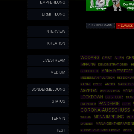
EMPFEHLUNG
ERMITTLUNG
DIRK POHLMANN
« ZURÜCK
INTERVIEW
KREATION
WODARG
CHR
GEIST
ALIEN
LIVESTREAM
IMPFUNG
DEMONSTRATIONEN
H
MRNA IMFPSTOFF
GESCHICHTE
MEDIUM
MEDIENMANIPULATION
RKI-DOKU
KANAL
ANTIFA
MARKUS 
KREBS
SONDERMELDUNG
ÄGYPTEN
MRNA-
DYATLOV PASS
LOCKDOWN
BUSTOUR
TRAN
STATUS
PANDEMIE
SKEPTIKER
SPUK
CORONA-AUSSCHUSS
MRNA IMPFUNG
MEX
WUHAN
TERMIN
MRNA-GENTHERAPIE 
DATEIEN
TEST
KÜNSTLICHE INTELLIGENZ
MORD