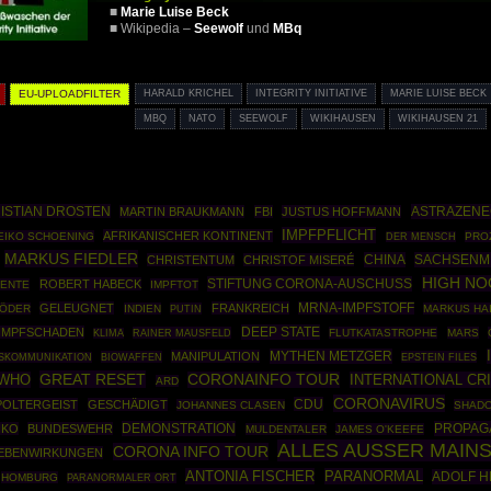
■
Marie Luise Beck
■ Wikipedia –
Seewolf
und
MBq
EU-UPLOADFILTER
HARALD KRICHEL
INTEGRITY INITIATIVE
MARIE LUISE BECK
MBQ
NATO
SEEWOLF
WIKIHAUSEN
WIKIHAUSEN 21
ISTIAN DROSTEN
ASTRAZENE
MARTIN BRAUKMANN
FBI
JUSTUS HOFFMANN
IMPFPFLICHT
AFRIKANISCHER KONTINENT
EIKO SCHOENING
PRO
DER MENSCH
MARKUS FIEDLER
CHINA
SACHSENM
CHRISTENTUM
CHRISTOF MISERÉ
HIGH NO
STIFTUNG CORONA-AUSCHUSS
ROBERT HABECK
MENTE
IMPFTOT
GELEUGNET
FRANKREICH
MRNA-IMPFSTOFF
SÖDER
INDIEN
PUTIN
MARKUS HA
DEEP STATE
IMPFSCHADEN
RAINER MAUSFELD
FLUTKATASTROPHE
MARS
KLIMA
MYTHEN METZGER
MANIPULATION
BIOWAFFEN
EPSTEIN FILES
SKOMMUNIKATION
GREAT RESET
WHO
CORONAINFO TOUR
INTERNATIONAL CR
ARD
CORONAVIRUS
CDU
POLTERGEIST
GESCHÄDIGT
JOHANNES CLASEN
SHAD
DEMONSTRATION
PROPAG
IKO
BUNDESWEHR
MULDENTALER
JAMES O'KEEFE
ALLES AUSSER MAIN
CORONA INFO TOUR
NEBENWIRKUNGEN
ANTONIA FISCHER
PARANORMAL
ADOLF H
HOMBURG
PARANORMALER ORT