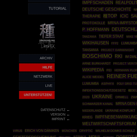
IMPFSCHADEN
REALPOLIT
TUTORIAL
DEUTSCHE GESCHICHTE
N
種TOP
ICIC
SA
THERAPIE
MRNA-IMPFSTO
PROTOKOLLE
DEUTSCHL
P. HOFFMANN
TIEFER STAAT
TANZANIA
MIKE 
WIKIHAUSEN
LUMUMBA
FFP2
TANSANIA
PROJECT DARKKNIGHT
BOSCHIMO
RKI
IM DIA
ARCHIV
ARNE BURKHARDT
PROJECT VERIT
HILFE
WIKIPEDIA
PEI
HERMANN PLOP
REINER FU
NETZWERK
ALICE WEIDEL
LUMUMBA
ASPHYX
POLY GRID T
LIVE
INFEKTIONSSCHUTZGESETZ
種DE
UNTERSTÜTZEN!
UKRAINE
2020
ORWELL
ZW
MRNA GEN-
SCHWARZER KANAL
←
DATENSCHUTZ
UKRAINE-KONFLIKT
NIEDERLANDE
←
VERSION
IMPFNEBENWIRKUN
KRIEG
←
IMPRINT
WELTWIRTSCHAFTSFORUM
ERICH VON DÄNIKEN
VIRUS
MÜNCHEN
CRYPTIC
WILHELM DOMKE-SCHULZ