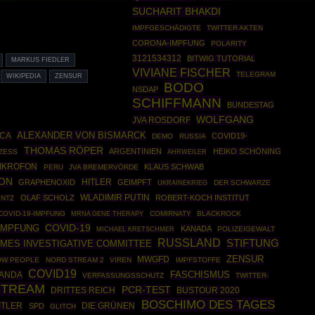
SUCHARIT BHAKDI
IMPFGESCHÄDIGTE
TWITTER AKTEN
CORONA-IMPFUNG
POLARITY
3121534312
BITWIG TUTORIAL
MARKUS FIEDLER
VIVIANE FISCHER
TELEGRAM
WIKIPEDIA
ZENSUR
BODO
NSDAP
SCHIFFMANN
BUNDESTAG
WOLFGANG
JVA ROSDORF
ALEXANDER VON BISMARCK
CA
COVID19-
DEMO
RUSSIA
THOMAS RÖPER
ARGENTINIEN
HEIKO SCHÖNING
ZESS
AHRWEILER
IKROFON
KLAUS SCHWAB
PERU
JVA BREMERVÖRDE
ON
HITLER
GRAPHENOXID
GEIMPFT
UKRAINEKRIEG
DER SCHWARZE
WLADIMIR PUTIN
OLAF SCHOLZ
ROBERT-KOCH INSTITUT
INTZ
COVID-19-IMPFUNG
MRNA GENE THERAPY
COMIRNATY
BLACKROCK
COVID-19
IMPFUNG
KANADA
POLIZEIGEWALT
MICHAEL KRETSCHMER
RUSSLAND
STIFTUNG
IMES INVESTIGATIVE COMMITTEE
ZENSUR
MWGFD
OW PEOPLE
NORD STREAM 2
VIREN
IMPFSTOFFE
COVID19
ANDA
FASCHISMUS
VERFASSUNGSSCHUTZ
TWITTER-
STREAM
PCR-TEST
DRITTES REICH
BUSTOUR 2020
BOSCHIMO DES TAGES
ITLER
DIE GRÜNEN
SPD
GLITCH