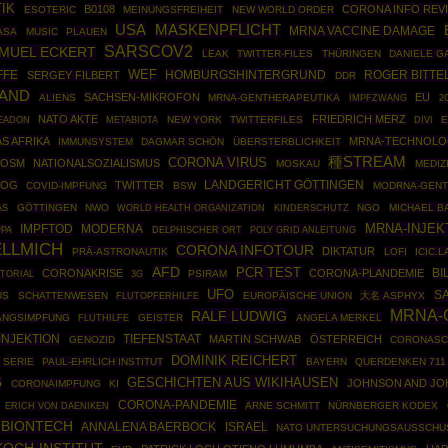
IK
B0108
CORONA INFO REV
ESOTERIC
MEINUNGSFREIHEIT
NEW WORLD ORDER
USA
MASKENPFLICHT
MRNA VACCINE DAMAGE
ASA
MUSIC
PLAUEN
SARSCOV2
MUEL ECKERT
LEAK
TWITTER-FILES
THÜRINGEN
DANIELE G
FFE
WEF
HOMBURGSHINTERGRUND
ROGER BITTE
SERGEY FILBERT
DDR
AND
SACHSEN-MIKROFON
EU
ALIENS
MRNA-GENTHERAPEUTIKA
IMPFZWANG
2
NATO AKTE
FRIEDRICH MERZ
NEW YORK
TWITTERFILES
E
YEADON
METABIOTA
DIVI
S AFRIKA
MRNA-TECHNOLO
IMMUNSYSTEM
DAGMAR SCHÖN
ÜBERSTERBLICHKEIT
種STREAM
CORONA VIRUS
OSM
NATIONALSOZIALISMUS
MOSKAU
MEDIZ
LOG
TWITTER
LANDGERICHT GÖTTINGEN
COVID-IMPFUNG
BSW
MODRNA-GENT
GÖTTINGEN
NWO
WORLD HEALTH ORGANIZATION
NGO
MICHAEL B
AS
KINDERSCHUTZ
MRNA-INJEK
IMPFTOD
MODERNA
PA
POLY GRID ANLEITUNG
DELPHISCHER ORT
ELLMICH
CORONA INFOTOUR
DIKTATUR
PRÄ-ASTRONAUTIK
LOFI
ICIC.
AFD
PCR TEST
CORONAKRISE
CORONA-PLANDEMIE
BI
UTORIAL
PSIRAM
3G
UFO
S
US
SCHATTENWESEN
EUROPÄISCHE UNION
大名 ASPHYX
FLUTOPFERHILFE
MRNA-
RALF LUDWIG
ANGSIMPFUNG
GEISTER
ANGELA MERKEL
FLUTHILFE
INJEKTION
TIEFENSTAAT
MARTIN SCHWAB
ÖSTERREICH
GENOZID
CORONASC
DOMINIK REICHERT
SERIE
PAUL-EHRLICH INSTITUT
BAYERN
QUERDENKEN 711
G
GESCHICHTEN AUS WIKIHAUSEN
JOHNSON AND J
CORONAIMPFUNG
KI
CORONA-PANDEMIE
ARNE SCHMITT
NÜRNBERGER KODEX
ERICH VON DAENIKEN
BIONTECH
ANNALENA BAERBOCK
ISRAEL
NATO UNTERSUCHUNGSAUSSCHU