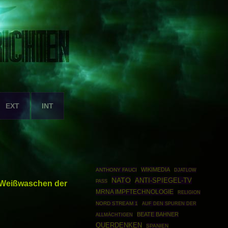
EXT
INT
WIKIMEDIA
ANTHONY FAUCI
DJATLOW
NATO
ANTI-SPIEGEL-TV
s Weißwaschen der
PASS
MRNA IMPFTECHNOLOGIE
RELIGION
NORD STREAM 1
AUF DEN SPUREN DER
BEATE BAHNER
ALLMÄCHTIGEN
QUERDENKEN
SPANIEN