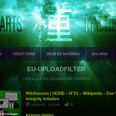
U
CREATURAE
DEUS EX MACHINA
SOLARIS
EU-UPLOADFILTER
LISTE ALLER "EU-UPLOADFILTER" EINTRÄGE
Wikihausen | SERIE – N°21 – Wikipedia – Da
Integrity Initiative
2019-04-01 - 18:26 Uhr
63
■
Integrity Initiative