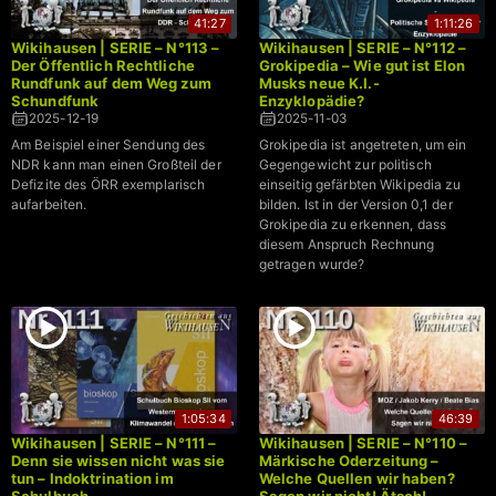
41:27
1:11:26
Wikihausen | SERIE – N°113 –
Wikihausen | SERIE – N°112 –
Der Öffentlich Rechtliche
Grokipedia – Wie gut ist Elon
Rundfunk auf dem Weg zum
Musks neue K.I.-
Schundfunk
Enzyklopädie?
2025-12-19
2025-11-03
Am Beispiel einer Sendung des
Grokipedia ist angetreten, um ein
NDR kann man einen Großteil der
Gegengewicht zur politisch
Defizite des ÖRR exemplarisch
einseitig gefärbten Wikipedia zu
aufarbeiten.
bilden. Ist in der Version 0,1 der
Grokipedia zu erkennen, dass
diesem Anspruch Rechnung
getragen wurde?
1:05:34
46:39
Wikihausen | SERIE – N°111 –
Wikihausen | SERIE – N°110 –
Denn sie wissen nicht was sie
Märkische Oderzeitung –
tun – Indoktrination im
Welche Quellen wir haben?
Schulbuch
Sagen wir nicht! Ätsch!