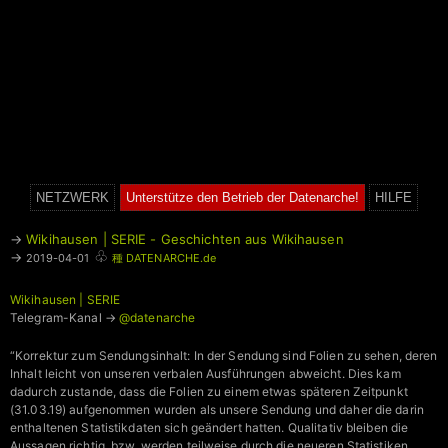
NETZWERK
Unterstütze den Betrieb der Datenarche!
HILFE
→
Wikihausen | SERIE - Geschichten aus Wikihausen
♧
→
2019-04-01
種 DATENARCHE.de
Wikihausen | SERIE
Telegram-Kanal →
@datenarche
“Korrektur zum Sendungsinhalt: In der Sendung sind Folien zu sehen, deren
Inhalt leicht von unseren verbalen Ausführungen abweicht. Dies kam
dadurch zustande, dass die Folien zu einem etwas späteren Zeitpunkt
(31.03.19) aufgenommen wurden als unsere Sendung und daher die darin
enthaltenen Statistikdaten sich geändert hatten. Qualitativ bleiben die
Aussagen richtig, bzw. werden teilweise durch die neueren Statistiken