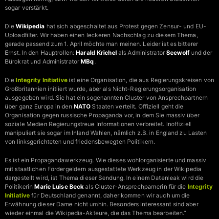
sogar verstärkt.
Die
Wikipedia
hat sich abgeschaltet aus Protest gegen Zensur- und EU-
Uploadfilter. Wir haben einen leckeren Nachschlag zu diesem Thema,
gerade passend zum 1. April möchte man meinen. Leider ist es bitterer
Ernst. In den Hauptrollen:
Harald Krichel
als Administrator
Seewolf
und der
Bürokrat und Administrator
MBq
.
Die
Integrity Initiative
ist eine Organisation, die aus Regierungskreisen von
Großbritannien initiiert wurde, aber als Nicht-Regierungsorganisation
ausgegeben wird. Sie hat ein sogenannten Cluster von Ansprechpartnern
über ganz Europa in den
NATO
Staaten verteilt. Offiziell geht die
Organisation gegen russische Propaganda vor, in dem Sie massiv über
soziale Medien Regierungstreue Informationen verbreitet. Inoffiziell
manipuliert sie sogar im Inland Wahlen, nämlich z.B. in England zu Lasten
von linksgerichteten und friedensbewegten Politikern.
Es ist ein Propagandawerkzeug. Wie dieses wohlorganisierte und massiv
mit staatlichen Fördergeldern ausgestattete Werkzeug in der Wikipedia
dargestellt wird, ist Thema dieser Sendung. In einem Datenleak wird die
Politikerin
Marie Luise Beck
als Cluster-Ansprechparnerin für die
Integrity
Initiative
für Deutschland genannt, daher kommen wir auch um die
Erwähnung dieser Dame nicht umhin. Besonders interessant sind aber
wieder einmal die Wikipedia-Akteure, die das Thema bearbeiten.”