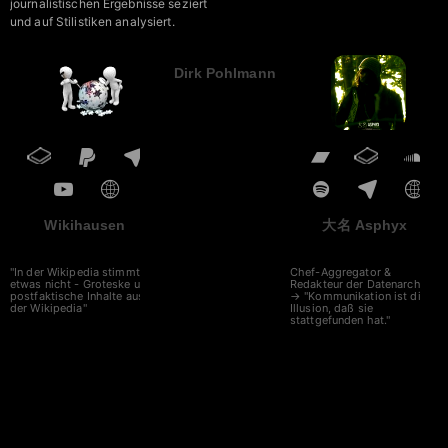
journalistischen Ergebnisse seziert
und auf Stilistiken analysiert.
Dirk Pohlmann
Wikihausen
大名 Asphyx
"In der Wikipedia stimmt
Chef-Aggregator &
etwas nicht - Groteske und
Redakteur der Datenarche
postfaktische Inhalte aus
→ "Kommunikation ist die
der Wikipedia"
Illusion, daß sie
stattgefunden hat."