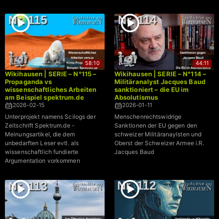
58:10
44:11
Wikihausen | SERIE – N°115 –
Wikihausen | SERIE – N°114 –
Propaganda vs
Militäranalyst Jacques Baud
wissenschaftliches Arbeiten
sanktioniert – die EU im
am Beispiel spektrum.de
Absolutismus
2026-02-15
2026-01-11
Unterprojekt namens Scilogs der
Menschenrechtswidrige
Zeitschrift Spektrum.de -
Sanktionen der EU gegen den
Meinungsartikel, die dem
schweizer Militäranaylsten und
unbedarften Leser evtl. als
Oberst der Schweizer Armee i.R.
wissenschaftlich fundierte
Jacques Baud
Argumentation vorkommen