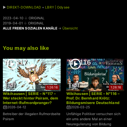
►
DIREKT-DOWNLOAD
+
LBRY | Odysee
2023-04-10 ♧ ORIGINAL
2019-04-01 ♧ ORIGINAL
ALLE FREIEN SOZIALEN KANÄLE
→
Übersicht
You may also like
1:26:16
1:26:16
Wikihausen | SERIE – N°117 –
Wikihausen | SERIE – N°116 –
Wer steckt hinter Psiram, dem
Prof. Dr. Bernhard Krötz:
Internet-Rufmordpranger?
Bildungsmisere Deutschland
2026-04-12
2026-03-25
Betreiber der illegalen Rufmordseite
Unfähige Politiker versuchen sich
Psiram
ein ums andere Mal an einer
Neuregulierung von Bildung