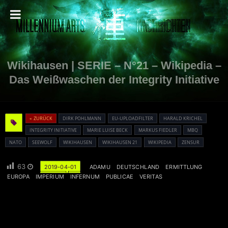
Wikihausen | SERIE – N°21 – Wikipedia –
Das Weißwaschen der Integrity Initiative
« ZURÜCK
DIRK POHLMANN
EU-UPLOADFILTER
HARALD KRICHEL
INTEGRITY INITIATIVE
MARIE LUISE BECK
MARKUS FIEDLER
MBQ
NATO
SEEWOLF
WIKIHAUSEN
WIKIHAUSEN 21
WIKIPEDIA
ZENSUR
63
2019-04-01
ADAMU
DEUTSCHLAND
ERMITTLUNG
EUROPA
IMPERIUM
INFERNUM
PUBLICAE
VERITAS