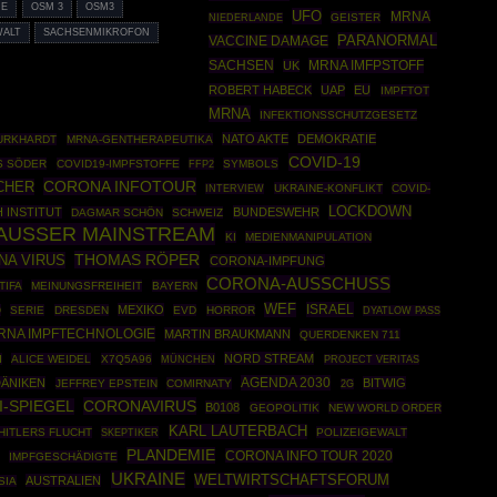
IE
OSM 3
OSM3
UFO
MRNA
GEISTER
NIEDERLANDE
WALT
SACHSENMIKROFON
PARANORMAL
VACCINE DAMAGE
SACHSEN
MRNA IMFPSTOFF
UK
ROBERT HABECK
UAP
EU
IMPFTOT
MRNA
INFEKTIONSSCHUTZGESETZ
NATO AKTE
DEMOKRATIE
URKHARDT
MRNA-GENTHERAPEUTIKA
COVID-19
S SÖDER
COVID19-IMPFSTOFFE
FFP2
SYMBOLS
CORONA INFOTOUR
CHER
UKRAINE-KONFLIKT
COVID-
INTERVIEW
LOCKDOWN
 INSTITUT
BUNDESWEHR
DAGMAR SCHÖN
SCHWEIZ
 AUSSER MAINSTREAM
KI
MEDIENMANIPULATION
THOMAS RÖPER
NA VIRUS
CORONA-IMPFUNG
CORONA-AUSSCHUSS
TIFA
MEINUNGSFREIHEIT
BAYERN
WEF
ISRAEL
MEXIKO
O
SERIE
DRESDEN
EVD
HORROR
DYATLOW PASS
RNA IMPFTECHNOLOGIE
MARTIN BRAUKMANN
QUERDENKEN 711
NORD STREAM
I
ALICE WEIDEL
X7Q5A96
MÜNCHEN
PROJECT VERITAS
AGENDA 2030
DÄNIKEN
BITWIG
JEFFREY EPSTEIN
COMIRNATY
2G
CORONAVIRUS
I-SPIEGEL
B0108
GEOPOLITIK
NEW WORLD ORDER
KARL LAUTERBACH
HITLERS FLUCHT
SKEPTIKER
POLIZEIGEWALT
PLANDEMIE
CORONA INFO TOUR 2020
IMPFGESCHÄDIGTE
UKRAINE
WELTWIRTSCHAFTSFORUM
AUSTRALIEN
SIA