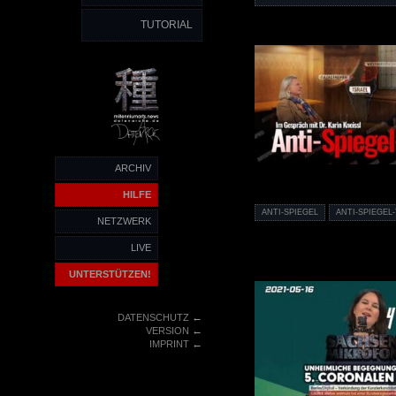
TUTORIAL
ARCHIV
HILFE
ANTI-SPIEGEL
ANTI-SPIEGEL
NETZWERK
LIVE
UNTERSTÜTZEN!
←
DATENSCHUTZ
←
VERSION
←
IMPRINT