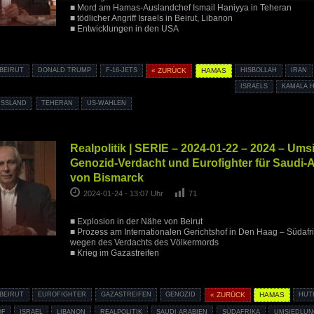
■ Mord am Hamas-Auslandchef Ismail Haniyya in Teheran
■ tödlicher Angriff Israels in Beirut, Libanon
■ Entwicklungen in den USA
BEIRUT
DONALD TRUMP
F-16-JETS
« ZURÜCK
HAMAS
HISBOLLAH
IRAN
ISRAELS
KAMALA 
USSLAND
TEHERAN
US-WAHLEN
Realpolitik | SERIE – 2024-01-22 – 2024 – Um
Genozid-Verdacht und Eurofighter für Saudi-
von Bismarck
2024-01-24 - 13:07 Uhr
71
■ Explosion in der Nähe von Beirut
■ Prozess am Internationalen Gerichtshof in Den Haag – Südafr
wegen des Verdachts des Völkermords
■ Krieg im Gazastreifen
BEIRUT
EUROFIGHTER
GAZASTREIFEN
GENOZID
« ZURÜCK
HAMAS
HUT
OF
ISRAEL
LIBANON
REALPOLITIK
SAUDI ARABIEN
SÜDAFRIKA
UMSIEDLUN