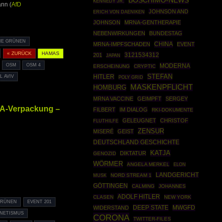
BOSCHIMO-NEWS
KENNEDY JR.
nn (
AfD
JOHNSON AND
ERICH VON DAENIKEN
JOHNSON
MRNA-GENTHERAPIE
NEBENWIRKUNGEN
BUNDESTAG
DIE GRÜNEN
CHINA
MRNA-IMPFSCHADEN
EVENT
« ZURÜCK
HAMAS
3121534312
201
JAPAN
OSM
OSM 4
MODERNA
ERSCHEINUNG
CRYPTIC
STEFAN
HITLER
L AVIV
POLY GRID
MASKENPFLICHT
HOMBURG
MRNA VACCINE
GEIMPFT
SERGEY
RNA-Verpackung –
FILBERT
IM DIALOG
RKI-DOKUMENTE
GELEUGNET
CHRISTOF
FLUTHILFE
ZENSUR
MISERÉ
GEIST
DEUTSCHLAND GESCHICHTE
KATJA
DIKTATUR
GENOZID
WÖRMER
ANGELA MERKEL
ELON
LANDGERICHT
NORD STREAM 1
MUSK
GÖTTINGEN
CALMING
JOHANNES
ADOLF HITLER
CLASEN
NEW YORK
GRÜNEN
EVENT 201
DEEP STATE
MWGFD
WIDERSTAND
NETISMUS
CORONA
TWITTER-FILES