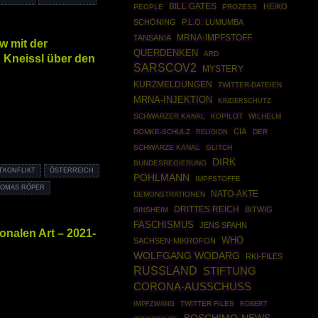
BILL GATES
HEIKO
PEOPLE
PROZESS
SCHÖNING
P.L.O. LUMUMBA
TANSANIA
MRNA-IMPFSTOFF
w mit der
QUERDENKEN
ARD
 Kneissl über den
SARSCOV2
MYSTERY
KURZMELDUNGEN
TWITTER-DATEIEN
MRNA-INJEKTION
KINDERSCHUTZ
SCHWARZER KANAL
KOPILOT
WILHELM
CIA
DOMKE-SCHULZ
DER
RELIGION
SCHWARZE KANAL
GLITCH
DIRK
BUNDESREGIERUNG
TKONFLIKT
ÖSTERREICH
POHLMANN
IMPFSTOFFE
OMAS RÖPER
NATO-AKTE
DEMONSTRATIONEN
DRITTES REICH
BITWIG
SINSHEIM
FASCHISMUS
JENS SPAHN
nalen Art – 2021-
WHO
SACHSEN-MIKROFON
WOLFGANG WODARG
RKI-FILES
RUSSLAND
STIFTUNG
CORONA-AUSSCHUSS
IMPFZWANG
TWITTER FILES
ROBERT