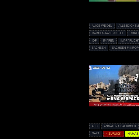
ALICE WEIDEL
ALLESDICHT
CAROLA JAVID-KISTEL
CORO
IDF
IMPFEN
IMPFPFLICH
SACHSEN
SACHSEN-MIKROF
AFD
ANNALENA BAERBOCK
GAZA
« ZURÜCK
HAMAS