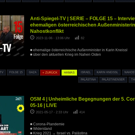
Anti-Spiegel-TV | SERIE – FOLGE 15 – Intervie
ehemaligen österreichischen Außenministerin
Nahostkonflikt
2023-11-06 - 13:06 Uhr
82
■ ehemalige österreichische Außenminister in Karin Kneissl
■ über den aktuellen Krieg im Nahen Osten
-TV
FOLGE 15
GAZA
« ZURÜCK
HAMAS
ISRAEL
KARIN KNEISSL
NAHOS
PALÄSTINA
PALÄSTINENSER
TH
OSM 4 | Unheimliche Begegnungen der 5. Coro
05-16 | LIVE
2021-05-17 - 2:33 Uhr
414
■ Corona-Plandemie
■ Widerstand
■ Krieg 2021 → Israel vs. Palästina