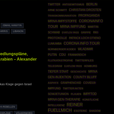
BERLIN
TWITTER
ANTISEMITISMUS
CHRISTIAN DROSTEN
ARNE SCHMITT
PROPAGANDA
TRANSKOMMUNIKATION
CORONAINFO
MRNA-IMPFSTOFFE
ISMAIL HANIYYA
TOUR
MRNA IMPFUNG
MARTIN
HARRIS
LIBANON
SCHWAB
RKI-
GRIPPE
DYATLOV PASS
PROTOKOLLE
PATRICK LOCH OTIENO
CORONA INFO TOUR
LUMUMBA
WLADIMIR
NÜRNBERGER KODEX
siedlungspläne,
PUTIN
CDU
FRANKREICH
Arabien – Alexander
FLUTKATASTROPHE
TWITTERFILES
TELEGRAM
HOMBURG
DJATLOW PASS
TIEFER STAAT
MRNA
GESCHICHTE
GEN-INJEKTION
COUNTY BLUFF
GRAPHENOXID
COVID19-
ASPHYX
ikas Klage gegen Israel
IMPFUNG
TWITTER AKTEN
IMPFTOD
SOWJETUNION
PLAUEN
MRNA GEN-THERAPIE
KÜNSTLICHE
REINER
INTELLIGENZ
HI-REBELLEN
FUELLMICH
ESOTERIC
SHADOW
GSPLÄNE
VÖLKERMORD