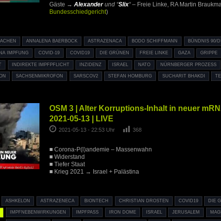
Gäste →
Alexander
und “
Slix
“
– Freie Linke, RA Martin Braukma
Bundesschiedgericht
)
MACHEN
ANNALENA BAERBOCK
ASTRAZENACA
BODO SCHIFFMANN
BÜNDNIS 90/
NA IMPFUNG
COVID-19
COVID19
DIE GRÜNEN
FREIE LINKE
GAZA
GRIPPE
T
INDIREKTE IMPFPFLICHT
INZIDENZ
ISRAEL
NATO
NÜRNBERGER PROZESS
ON
SACHSENMIKROFON
SARSCOV2
STEFAN HOMBURG
SUCHARIT BHAKDI
TE
OSM 3 | Alter Korruptions-Inhalt in neuer m
2021-05-13 | LIVE
2021-05-13 - 22:53 Uhr
368
■ Corona-P(l)andemie – Massenwahn
■ Widerstand
■ Tiefer Staat
■ Krieg 2021 → Israel + Palästina
ASHKELON
ASTRAZENECA
BIONTECH
CHRISTIAN DROSTEN
COVID19
DIE 
IMPFNEBENWIRKUNGEN
IMPFPASS
IRON DOME
ISRAEL
JERUSALEM
MAG