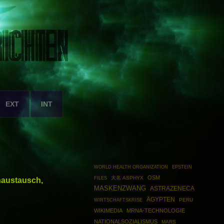
EXT
INT
WORLD HEALTH ORGANIZATION
EPSTEIN
OSM
FILES
大名 ASPHYX
naustausch,
MASKENZWANG
ASTRAZENECA
ÄGYPTEN
WIRTSCHAFTSKRISE
PERU
WIKIMEDIA
MRNA-TECHNOLOGIE
NATIONALSOZIALISMUS
MARS