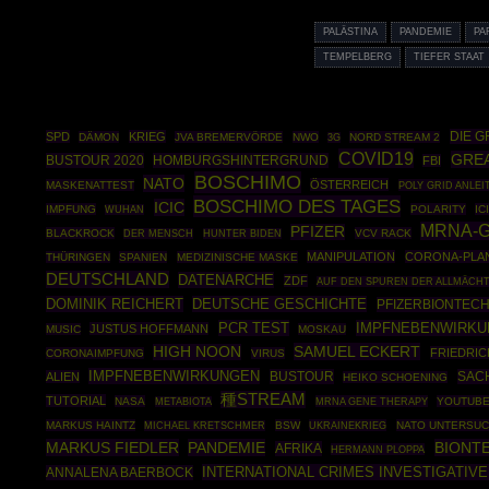
PALÄSTINA
PANDEMIE
PA
TEMPELBERG
TIEFER STAAT
DIE 
SPD
KRIEG
DÄMON
JVA BREMERVÖRDE
NWO
NORD STREAM 2
3G
COVID19
GREA
BUSTOUR 2020
HOMBURGSHINTERGRUND
FBI
BOSCHIMO
NATO
ÖSTERREICH
MASKENATTEST
POLY GRID ANLE
BOSCHIMO DES TAGES
ICIC
IMPFUNG
POLARITY
IC
WUHAN
MRNA-
PFIZER
BLACKROCK
VCV RACK
DER MENSCH
HUNTER BIDEN
MANIPULATION
CORONA-PLA
THÜRINGEN
SPANIEN
MEDIZINISCHE MASKE
DEUTSCHLAND
DATENARCHE
ZDF
AUF DEN SPUREN DER ALLMÄCH
DOMINIK REICHERT
DEUTSCHE GESCHICHTE
PFIZERBIONTEC
PCR TEST
IMPFNEBENWIRKU
JUSTUS HOFFMANN
MUSIC
MOSKAU
SAMUEL ECKERT
HIGH NOON
FRIEDRIC
CORONAIMPFUNG
VIRUS
IMPFNEBENWIRKUNGEN
BUSTOUR
SAC
ALIEN
HEIKO SCHOENING
種STREAM
TUTORIAL
NASA
MRNA GENE THERAPY
YOUTUB
METABIOTA
MARKUS HAINTZ
BSW
UKRAINEKRIEG
NATO UNTERSU
MICHAEL KRETSCHMER
MARKUS FIEDLER
PANDEMIE
BIONT
AFRIKA
HERMANN PLOPPA
INTERNATIONAL CRIMES INVESTIGATIV
ANNALENA BAERBOCK