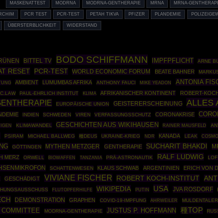
MASKENATTEST
MODRNA
MODRNA-GENTHERAPIE
MRNA
MRNA-GENTHERAP
RCHIM
PCR TEST
PCR-TEST
PETAH TIKVA
PFIZER
PLANDEMIE
POLIZEIGE
ÜBERSTERBLICHKEIT
WIDERSTAND
BODO SCHIFFMANN
IMPFPFLICHT
GRÜNEN
BITTEL TV
ARNE B
T RESET
PCR-TEST
WORLD ECONOMIC FORUM
BEATE BAHNER
MARKU
ANTONIA FIS
AMBIENT
LUMUMBAS AFRIKA
ITUNG
ANTHONY FAUCI
MIKE YEADON
AFRIKANISCHER KONTINENT
ROBERT-KOCH
IC.LAW
PAUL-EHRLICH INSTITUT
KLIMA
ALLES
GENTHERAPIE
GEISTERERSCHEINUNG
EUROPÄISCHE UNION
CORO
NDEMIE
CORONAKRISE
INDIEN
SCHWEDEN
VIREN
VERFASSUNGSSCHUTZ
GESCHICHTEN AUS WIKIHAUSEN
KLIMAWANDEL
RAINER MAUSFELD
AN
TIGEN
H
KANADA
PSIRAM
MICHAEL BALLWEG
種DEUS
UKRAINE-KRIEG
LEAK
COSM
NDR
NG
SUCHARIT BHAKDI
MYTHEN METZGER
M
GENTHERAPIE
GÖTTINGEN
RALF LUDWIG
H MERZ
ORWELL
BIOWAFFEN
PRÄ-ASTRONAUTIK
LOF
TANZANIA
HSENMIKROFON
KLAUS SCHWAB
ARGENTINIEN
ERICH VON 
SCHATTENWESEN
VIVIANE FISCHER
ROBERT KOCH-INSTITUT
ANT
GESCHÄDIGT
E
USA
WIKIPEDIA
JVA ROSDORF
CHUNGSAUSSCHUSS
PUTIN
FLUTOPFERHILFE
ECH
DEMONSTRATION
GRAPHEN
COVID-19-IMPFUNG
AHRWEILER
MULDENTALER
種TOP
E COMMITTEE
JUSTUS P. HOFFMANN
MODRNA-GENTHERAPIE
RUS