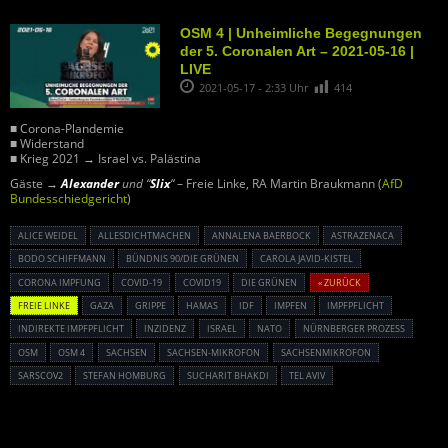
OSM 4 | Unheimliche Begegnungen
der 5. Coronalen Art – 2021-05-16 |
LIVE
2021-05-17 - 2:33 Uhr
414
■ Corona-Plandemie
■ Widerstand
■ Krieg 2021 → Israel vs. Palästina
Gäste →
Alexander
und “
Slix
“
– Freie Linke, RA Martin Braukmann (
AfD
Bundesschiedgericht
)
ALICE WEIDEL
ALLESDICHTMACHEN
ANNALENA BAERBOCK
ASTRAZENACA
BODO SCHIFFMANN
BÜNDNIS 90/DIE GRÜNEN
CAROLA JAVID-KISTEL
CORONA IMPFUNG
COVID-19
COVID19
DIE GRÜNEN
« ZURÜCK
FREIE LINKE
GAZA
GRIPPE
HAMAS
IDF
IMPFEN
IMPFPFLICHT
INDIREKTE IMPFPFLICHT
INZIDENZ
ISRAEL
NATO
NÜRNBERGER PROZESS
OSM
OSM 4
SACHSEN
SACHSEN-MIKROFON
SACHSENMIKROFON
SARSCOV2
STEFAN HOMBURG
SUCHARIT BHAKDI
TEL AVIV