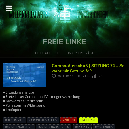
FREIE LINKE
LISTE ALLER "FREIE LINKE" EINTRÄGE
Corona-Ausschuß | SITZUNG 74 – So
wahr mir Gott helfe?
2021-10-16 - 18:37 Uhr
503
■ Situationsanalyse
■ Freie Linke: Corona- und Vermögensverteilung
■ Myokarditis/Perikarditis
■ Polizisten im Widerstand
■ Impfopfer
BÜRGERKRIEG
CORONA-AUSSCHUSS
« ZURÜCK
FREIE LINKE
IMPFNEBENWIRKUNG
IMPFNEBENWIRKUNGEN
IMPFOPFER
MYOKARDITIS