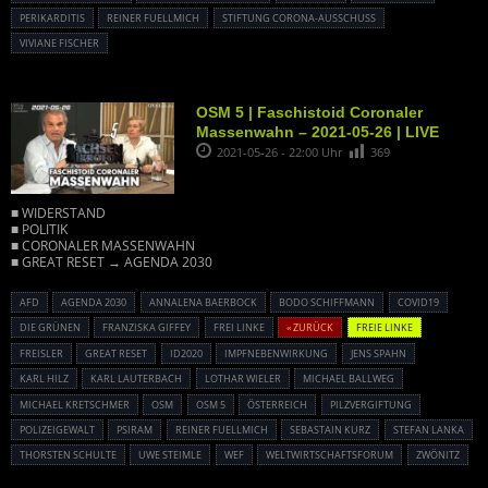
PERIKARDITIS
REINER FUELLMICH
STIFTUNG CORONA-AUSSCHUSS
VIVIANE FISCHER
OSM 5 | Faschistoid Coronaler
Massenwahn – 2021-05-26 | LIVE
2021-05-26 - 22:00 Uhr
369
■ WIDERSTAND
■ POLITIK
■ CORONALER MASSENWAHN
■ GREAT RESET → AGENDA 2030
AFD
AGENDA 2030
ANNALENA BAERBOCK
BODO SCHIFFMANN
COVID19
DIE GRÜNEN
FRANZISKA GIFFEY
FREI LINKE
« ZURÜCK
FREIE LINKE
FREISLER
GREAT RESET
ID2020
IMPFNEBENWIRKUNG
JENS SPAHN
KARL HILZ
KARL LAUTERBACH
LOTHAR WIELER
MICHAEL BALLWEG
MICHAEL KRETSCHMER
OSM
OSM 5
ÖSTERREICH
PILZVERGIFTUNG
POLIZEIGEWALT
PSIRAM
REINER FUELLMICH
SEBASTAIN KURZ
STEFAN LANKA
THORSTEN SCHULTE
UWE STEIMLE
WEF
WELTWIRTSCHAFTSFORUM
ZWÖNITZ