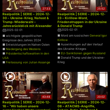
27:33
25:52
Realpolitik | SERIE – 2024-12-
Realpolitik | SERIE – 2024-12-
30 – Ukraine-Krieg, Nahost &
23 – Kirillow-Mord,
Trump-Wiederwahl –
Friedenstruppen in der Ukraine
Jahresrückblick mit Alexander
& Donald Trump
von Bismarck
2025-02-01
2025-02-01
■ Mord am russischen
General Igor
■ wichtigste geopolitischen
Kirillow
Ereignisse des Jahres 2024
■ Auswirkungen auf den Verlauf
■ Entwicklungen im Nahen Osten
des Ukraine-Krieges
■
Niedergang des Westens
■
EU-Sanktionen gegen Russland
■
Präsidentschaftswahlen in den
■ Donald Trump und der Ukraine-
USA
Krieg
■
Freilassung von Julian Assange
43:48
20:02
Realpolitik | SERIE – 2024-12-
Realpolitik | SERIE – 2024-12-
16 – “Wir haben unsere
08 – ATACMS-Angriffe,
europäischen Werte verraten”
Scholz-Putin-Telefonat &