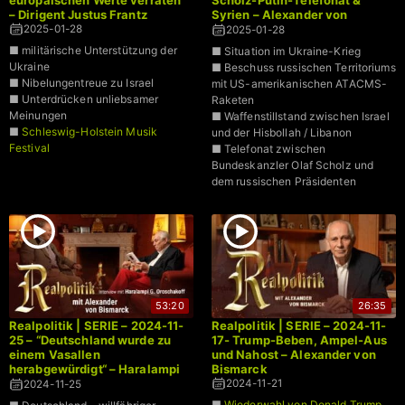
– Dirigent Justus Frantz
Syrien – Alexander von
Bismarck
2025-01-28
2025-01-28
■ militärische Unterstützung der
■ Situation im Ukraine-Krieg
Ukraine
■ Beschuss russischen Territoriums
■ Nibelungentreue zu Israel
mit US-amerikanischen ATACMS-
■ Unterdrücken unliebsamer
Raketen
Meinungen
■ Waffenstillstand zwischen Israel
■
Schleswig-Holstein Musik
und der Hisbollah / Libanon
Festival
■ Telefonat zwischen
Bundeskanzler Olaf Scholz und
dem russischen Präsidenten
Wladimir Putin uvw.
53:20
26:35
Realpolitik | SERIE – 2024-11-
Realpolitik | SERIE – 2024-11-
25 – “Deutschland wurde zu
17- Trump-Beben, Ampel-Aus
einem Vasallen
und Nahost – Alexander von
herabgewürdigt“ – Haralampi
Bismarck
Oroschakoff
2024-11-21
2024-11-25
■
Wiederwahl von Donald Trump