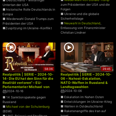
■ Deutschland - willfähriger
zum Präsidenten der USA und die
Untertan der USA
Folgen
■ historische Rolle Deutschlands in
■ Ukraine und die globale
Europa
Sicherheitslage
■ Wiederwahl Donald Trumps zum
■
Neuwahl in Deutschland
,
Präsidenten der USA
Entlassung von Finanzminister
■Zuspitzung im Ukraine-Konflikt
Christian Lindner
58:36
29:45
Realpolitik | SERIE – 2024-10-
Realpolitik | SERIE – 2024-10-
14- Die EU hat den Sinn für die
06 – Nahost-Eskalation,
Realität verloren“ – EU-
NATO-Waffen in Russland &
Parlamentarier Michael von
Landtagswahlen
der Schulenburg im Gespräch
2024-10-06
2024-10-16
■ Eskalation im Nahen Osten
■ 14 Sanktionspakete gegen
■ Entwicklungen im Ukraine-Krieg
Russland
■ Wahlen in Ostdeutschland
■
Michael von der Schulenburg
■ Raketenangriffe des Iran auf
(BSW)
Israel
■ UNO, Brüssel und Straßburg