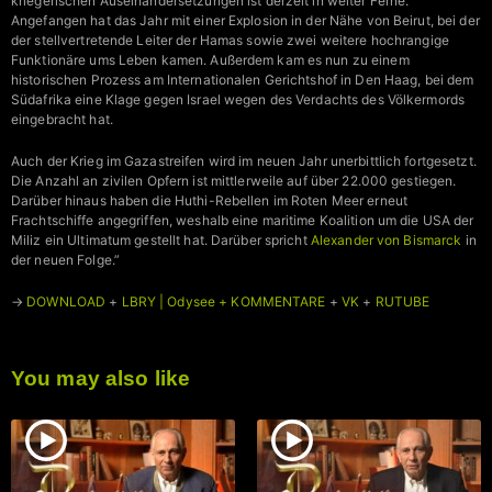
kriegerischen Auseinandersetzungen ist derzeit in weiter Ferne.
Angefangen hat das Jahr mit einer Explosion in der Nähe von Beirut, bei der
der stellvertretende Leiter der Hamas sowie zwei weitere hochrangige
Funktionäre ums Leben kamen. Außerdem kam es nun zu einem
historischen Prozess am Internationalen Gerichtshof in Den Haag, bei dem
Südafrika eine Klage gegen Israel wegen des Verdachts des Völkermords
eingebracht hat.
Auch der Krieg im Gazastreifen wird im neuen Jahr unerbittlich fortgesetzt.
Die Anzahl an zivilen Opfern ist mittlerweile auf über 22.000 gestiegen.
Darüber hinaus haben die Huthi-Rebellen im Roten Meer erneut
Frachtschiffe angegriffen, weshalb eine maritime Koalition um die USA der
Miliz ein Ultimatum gestellt hat. Darüber spricht
Alexander von Bismarck
in
der neuen Folge.”
→
DOWNLOAD
+
LBRY | Odysee + KOMMENTARE
+
VK
+
RUTUBE
You may also like