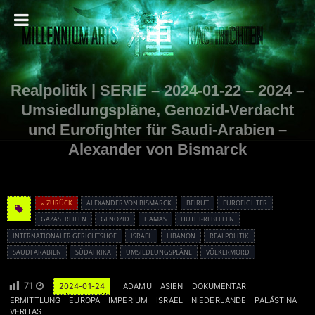
Realpolitik | SERIE – 2024-01-22 – 2024 –
Umsiedlungspläne, Genozid-Verdacht
und Eurofighter für Saudi-Arabien –
Alexander von Bismarck
« ZURÜCK
ALEXANDER VON BISMARCK
BEIRUT
EUROFIGHTER
GAZASTREIFEN
GENOZID
HAMAS
HUTHI-REBELLEN
INTERNATIONALER GERICHTSHOF
ISRAEL
LIBANON
REALPOLITIK
SAUDI ARABIEN
SÜDAFRIKA
UMSIEDLUNGSPLÄNE
VÖLKERMORD
71
2024-01-24
ADAMU
ASIEN
DOKUMENTAR
ERMITTLUNG
EUROPA
IMPERIUM
ISRAEL
NIEDERLANDE
PALÄSTINA
VERITAS