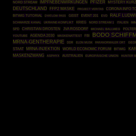
IMPFNEBENWIRKUNGEN
PFIZER
NORD STREAM
MYSTERY KUR
DEUTSCHLAND
FFP2 MASKE
CORONA INFO T
PROJECT VERITAS
RALF LUDW
BITWIG TUTORIAL
GEIST
EVENT 201
EVD
DYATLOW PASS
KRIEG
SCHWARZE KANAL
UKRAINE-KONFLIKT
NORD STREAM 1
ITALIEN
IM
CHRISTIAN DROSTEN
JVA ROSDORF
SPD
POLTER
MICHAEL BALLWEG
BODO SCHIFF
AGENDA 2030
FBI
YOUTUBE
MASKENATTEST
MRNA-GENTHERAPIE
DDR
GEOP
ELON MUSK
PARANORMALER ORT
MRNA-INJEKTION
STAAT
WORLD ECONOMIC FORUM
KAR
BITWIG
MASKENZWANG
AUSTRALIEN
ASPHYX
EUROPÄISCHE UNION
HUNTER B