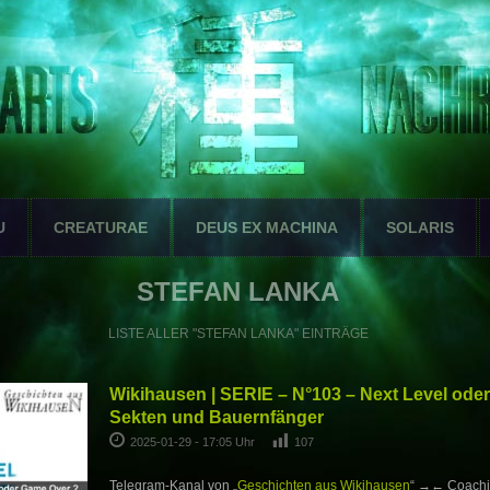
U
CREATURAE
DEUS EX MACHINA
SOLARIS
STEFAN LANKA
LISTE ALLER "STEFAN LANKA" EINTRÄGE
Wikihausen | SERIE – N°103 – Next Level od
Sekten und Bauernfänger
2025-01-29 - 17:05 Uhr
107
Telegram-Kanal von „
Geschichten aus Wikihausen
“ →← Coachin