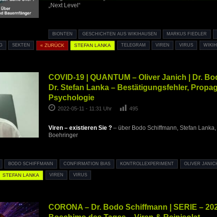
„Next Level“
BIONTEN
GESCHICHTEN AUS WIKIHAUSEN
MARKUS FIEDLER
G
SEKTEN
« ZURÜCK
STEFAN LANKA
TELEGRAM
VIREN
VIRUS
WIKI
COVID-19 | QUANTUM – Oliver Janich | Dr. Bo
Dr. Stefan Lanka – Bestätigungsfehler, Prop
Psychologie
2022-05-11 - 11:31 Uhr
495
Viren – existieren Sie ?
– über Bodo Schiffmann, Stefan Lanka,
Boehringer
BODO SCHIFFMANN
CONFIRMATION BIAS
KONTROLLEXPERIMENT
OLIVER JANIC
STEFAN LANKA
VIREN
VIRUS
CORONA – Dr. Bodo Schiffmann | SERIE – 202
Boschimo des Tages – Viren & Reinisolat