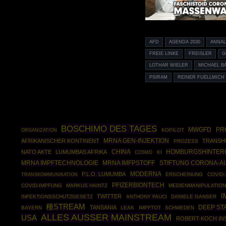
AFD
AGENDA 2030
ANNA
FREIE LINKE
FREISLER
G
LOTHAR WIELER
MICHAEL B
PSIRAM
REINER FUELLMICH
BOSCHIMO DES TAGES
MWGFD
PR
ORGANIZATION
KOPILOT
MRNA GEN-INJEKTION
AFRIKANISCHER KONTINENT
TRANSH
PROZESS
CHINA
HOMBURGSHINTER
NATO AKTE
LUMUMBAS AFRIKA
COSMO
KI
MRNA IMPFTECHNOLOGIE
MRNA IMFPSTOFF
STIFTUNG CORONA-
MODERNA
P.L.O. LUMUMBA
ERSCHEINUNG
COVID-
TRANSKOMMUNIKATION
PFIZERBIONTECH
COVID-IMPFUNG
MARKUS HAINTZ
MEDIENMANIPULATIO
I
TWITTER
INFEKTIONSSCHUTZGESETZ
ANTHONY FAUCI
DANIELE GANSER
種STREAM
DEEP ST
TANSANIA
BAYERN
LEAK
IMPFTOT
SCHWEDEN
ALLES AUSSER MAINSTREAM
USA
ROBERT-KOCH IN