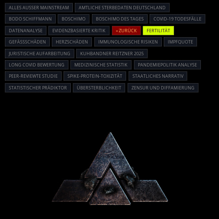
ALLES AUSSER MAINSTREAM
AMTLICHE STERBEDATEN DEUTSCHLAND
BODO SCHIFFMANN
BOSCHIMO
BOSCHIMO DES TAGES
COVID-19 TODESFÄLLE
DATENANALYSE
EVIDENZBASIERTE KRITIK
« ZURÜCK
FERTILITÄT
GEFÄSSSCHÄDEN
HERZSCHÄDEN
IMMUNOLOGISCHE RISIKEN
IMPFQUOTE
JURISTISCHE AUFARBEITUNG
KUHBANDNER REITZNER 2025
LONG COVID BEWERTUNG
MEDIZINISCHE STATISTIK
PANDEMIEPOLITIK ANALYSE
PEER-REVIEWTE STUDIE
SPIKE-PROTEIN-TOXIZITÄT
STAATLICHES NARRATIV
STATISTISCHER PRÄDIKTOR
ÜBERSTERBLICHKEIT
ZENSUR UND DIFFAMIERUNG
Powered By :