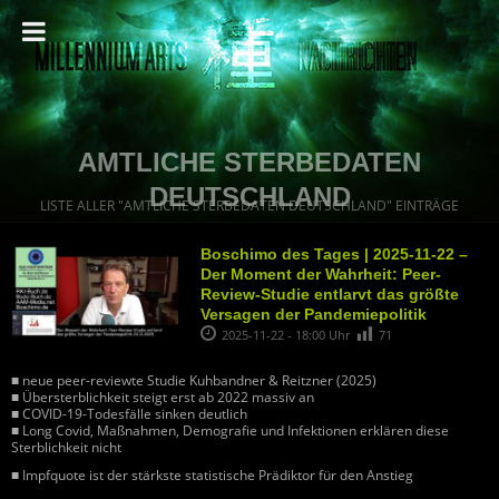
AMTLICHE STERBEDATEN
DEUTSCHLAND
LISTE ALLER "AMTLICHE STERBEDATEN DEUTSCHLAND" EINTRÄGE
Boschimo des Tages | 2025-11-22 –
Der Moment der Wahrheit: Peer-
Review-Studie entlarvt das größte
Versagen der Pandemiepolitik
2025-11-22 - 18:00 Uhr
71
■ neue peer-reviewte Studie Kuhbandner & Reitzner (2025)
■ Übersterblichkeit steigt erst ab 2022 massiv an
■ COVID-19-Todesfälle sinken deutlich
■ Long Covid, Maßnahmen, Demografie und Infektionen erklären diese
Sterblichkeit nicht
■ Impfquote ist der stärkste statistische Prädiktor für den Anstieg