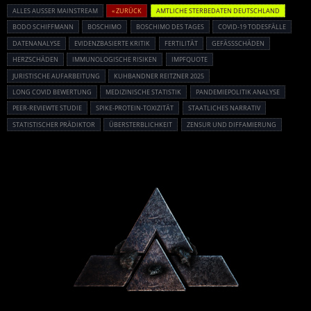
ALLES AUSSER MAINSTREAM
« ZURÜCK
AMTLICHE STERBEDATEN DEUTSCHLAND
BODO SCHIFFMANN
BOSCHIMO
BOSCHIMO DES TAGES
COVID-19 TODESFÄLLE
DATENANALYSE
EVIDENZBASIERTE KRITIK
FERTILITÄT
GEFÄSSSCHÄDEN
HERZSCHÄDEN
IMMUNOLOGISCHE RISIKEN
IMPFQUOTE
JURISTISCHE AUFARBEITUNG
KUHBANDNER REITZNER 2025
LONG COVID BEWERTUNG
MEDIZINISCHE STATISTIK
PANDEMIEPOLITIK ANALYSE
PEER-REVIEWTE STUDIE
SPIKE-PROTEIN-TOXIZITÄT
STAATLICHES NARRATIV
STATISTISCHER PRÄDIKTOR
ÜBERSTERBLICHKEIT
ZENSUR UND DIFFAMIERUNG
Powered By :