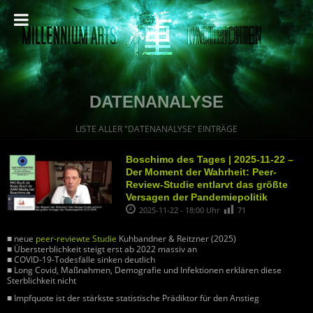
DATENANALYSE
LISTE ALLER "DATENANALYSE" EINTRÄGE
Boschimo des Tages | 2025-11-22 –
Der Moment der Wahrheit: Peer-
Review-Studie entlarvt das größte
Versagen der Pandemiepolitik
2025-11-22 - 18:00 Uhr
71
■ neue
peer-reviewte Studie
Kuhbandner & Reitzner (2025)
■ Übersterblichkeit steigt erst ab 2022 massiv an
■ COVID-19-Todesfälle sinken deutlich
■ Long Covid, Maßnahmen, Demografie und Infektionen erklären diese
Sterblichkeit nicht
■ Impfquote ist der stärkste statistische Prädiktor für den Anstieg