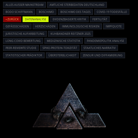
ALLES AUSSER MAINSTREAM
AMTLICHE STERBEDATEN DEUTSCHLAND
BODO SCHIFFMANN
BOSCHIMO
BOSCHIMO DES TAGES
COVID-19 TODESFÄLLE
« ZURÜCK
DATENANALYSE
EVIDENZBASIERTE KRITIK
FERTILITÄT
GEFÄSSSCHÄDEN
HERZSCHÄDEN
IMMUNOLOGISCHE RISIKEN
IMPFQUOTE
JURISTISCHE AUFARBEITUNG
KUHBANDNER REITZNER 2025
LONG COVID BEWERTUNG
MEDIZINISCHE STATISTIK
PANDEMIEPOLITIK ANALYSE
PEER-REVIEWTE STUDIE
SPIKE-PROTEIN-TOXIZITÄT
STAATLICHES NARRATIV
STATISTISCHER PRÄDIKTOR
ÜBERSTERBLICHKEIT
ZENSUR UND DIFFAMIERUNG
Powered By :