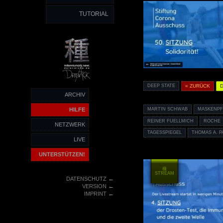
TUTORIAL
DEEP STATE
« ZURÜCK
ARCHIV
HILFE
MARTIN SCHWAB
MASKENPF
REINER FUELLMICH
ROCHE
NETZWERK
TAGESSPIEGEL
THOMAS A. P
LIVE
UNTERSTÜTZEN!
種
STREAM
←
DATENSCHUTZ
←
VERSION
←
IMPRINT