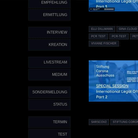
EMPFEHLUNG
ERMITTLUNG
ELLI DILLMANN
GINA CLOUD
INTERVIEW
PCR TEST
PCR-TEST
PET
VIVIANE FISCHER
KREATION
LIVESTREAM
MEDIUM
SONDERMELDUNG
STATUS
TERMIN
SARSCOV2
STIFTUNG CORO
TEST