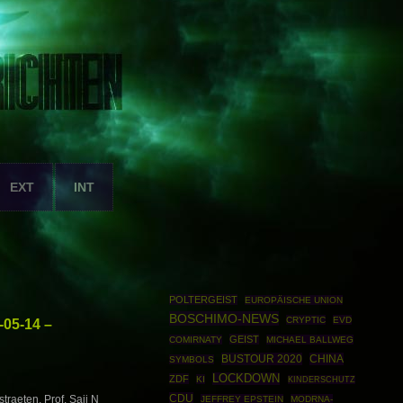
EXT
INT
POLTERGEIST
EUROPÄISCHE UNION
BOSCHIMO-NEWS
CRYPTIC
EVD
05-14 –
GEIST
COMIRNATY
MICHAEL BALLWEG
BUSTOUR 2020
CHINA
SYMBOLS
LOCKDOWN
ZDF
KI
KINDERSCHUTZ
CDU
traeten, Prof. Saji N
JEFFREY EPSTEIN
MODRNA-