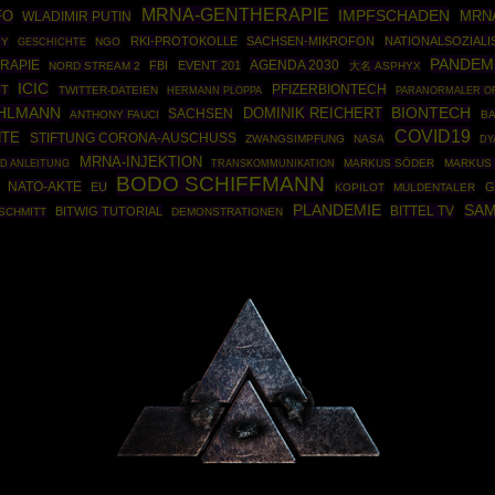
MRNA-GENTHERAPIE
IMPFSCHADEN
FO
MRN
WLADIMIR PUTIN
RKI-PROTOKOLLE
SACHSEN-MIKROFON
NATIONALSOZIALI
PY
GESCHICHTE
NGO
PANDEM
RAPIE
AGENDA 2030
FBI
EVENT 201
NORD STREAM 2
大名 ASPHYX
ICIC
PFIZERBIONTECH
FT
TWITTER-DATEIEN
HERMANN PLOPPA
PARANORMALER O
OHLMANN
BIONTECH
DOMINIK REICHERT
SACHSEN
ANTHONY FAUCI
B
COVID19
HTE
STIFTUNG CORONA-AUSCHUSS
ZWANGSIMPFUNG
NASA
DY
MRNA-INJEKTION
ID ANLEITUNG
MARKUS SÖDER
MARKUS 
TRANSKOMMUNIKATION
BODO SCHIFFMANN
NATO-AKTE
EU
G
KOPILOT
MULDENTALER
SAM
PLANDEMIE
BITTEL TV
BITWIG TUTORIAL
SCHMITT
DEMONSTRATIONEN
Powered By :