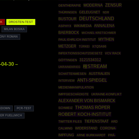
ZENSUR
MODERNA
GENTHERAPIE
GELEUGNET
THÜRINGEN
NDR
DEUTSCHLAND
BUSTOUR
CK
DROSTEN-TEST
ANNALENA
WIKIMEDIA
ASPHYX
MILAN BOSIKA
BAERBOCK
MICHAEL KRETSCHMER
ONY ROMAN
MYTHEN
PAUL-EHRLICH INSTITUT
METZGER
TÜRKEI
X7Q5A96
INFEKTIONSSCHUTZGESETZ
VCV RACK
3121534312
GÖTTINGEN
04-30 –
種STREAM
UKRAINEKRIEG
AUSTRALIEN
SCHATTENWESEN
ANTI-SPIEGEL
INTERVIEW
MEDIENMANIPULATION
IMPFGESCHÄDIGTE
UKRAINE-KONFLIKT
ALEXANDER VON BISMARCK
THOMAS RÖPER
SCHWEIZ
KDOWN
PCR-TEST
ROBERT KOCH-INSTITUT
NER FUELLMICH
TIEFENSTAAT
TWITTER FILES
ARD
WIDERSTAND
CORONA-
CALMING
IMPFUNG
ARNE BURKHARDT
PRÄ-