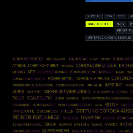
2. WELLE
2009
2010
A
DROSTEN-TEST
H1N1
I
REINER FU
UNTERSUCHUNGSAUSSCHUSS
MRNA IMFPSTOFF
BUNDESTAG
MRNA-IMPF
LEAK
MUSIC
MIKE YEADON
CORONA INFOTOUR
DRITTE
AFRIKANISCHER KONTINENT
PLAUEN
AFD
MEXIKO
HEIKO SCHÖNING
MRNA VACCINE DAMAGE
ITAL
JAPAN
CORONA-
ROGER BITTEL
CORONA IMPFUNG
COVID19-IMPFSTOFFE
IMPFUNG
DIKTATUR
COVID-19-IMPFUNG
JAME
SPUREN DER ALLMÄCHTIGEN
VIRUS
IMPFNEBENWIRKUNGEN
AMBIENT
R
DER SCHWARZE KANAL
TOUR
REALPOLITIK
B0108
MOSKAU
NATO UNTERSUCHUNGSAUSSCHU
種TOP
DARKKNIGHT
KLIMAWANDEL
VERFASSUNGSSCHUTZ
TWITTE
WIEN
STIFTUNG CORONA-AUSS
IMPFSTOFFE
HITLER
ÖSTERREICH
REINER FUELLMICH
UKRAINE
BUNDES
SKEPTIKER
RUSSIA
MRNA
ANTI-
KANADA
SCHWARZER KANAL
HORROR
DRESDEN
WUHAN
QUERDENKEN
QUERDENKEN 711
WORLD HEALTH ORGANIZATION
FLUTOPFE