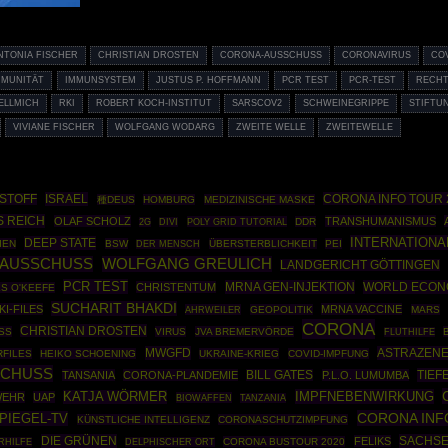
NTONIA FISCHER
CHRISTIAN DROSTEN
CORONA-AUSSCHUSS
CORONAVIRUS
CO
MMUNITÄT
IMMUNSYSTEM
JUSTUS P. HOFFMANN
PCR TEST
PCR-TEST
RECH
ELLMICH
RKI
ROBERT KOCH-INSTITUT
SARSCOV2
SCHWEINEGRIPPE
STIFTU
VIVIANE FISCHER
WOLFGANG WODARG
ZWEITE WELLE
ZWEITEWELLE
ISRAEL
CORONA INFO TOUR 
STOFF
種DEUS
HOMBURG
MEDIZINISCHE MASKE
S REICH
OLAF SCHOLZ
TRANSHUMANISMUS
POLY GRID TUTORIAL
DDR
2G
DIVI
INTERNATIONA
DEEP STATE
IEN
BSW
ÜBERSTERBLICHKEIT
PEI
DER MENSCH
AUSSCHUSS
WOLFGANG GREULICH
LANDGERICHT GÖTTINGEN
PCR TEST
MRNA GEN-INJEKTION
WORLD ECON
CHRISTENTUM
S O'KEEFE
SUCHARIT BHAKDI
KI-FILES
MRNA VACCINE
AHRWEILER
GEOPOLITIK
MARS
CORONA
CHRISTIAN DROSTEN
SS
VIRUS
JVA BREMERVÖRDE
FLUTHILFE
MWGFD
ASTRAZEN
RFILES
HEIKO SCHOENING
UKRAINE-KRIEG
COVID-IMPFUNG
CHUSS
TIEF
TANSANIA
CORONA-PLANDEMIE
BILL GATES
P.L.O. LUMUMBA
IMPFNEBENWIRKUNG
KATJA WÖRMER
WEHR
UAP
BIOWAFFEN
TANZANIA
CORONA INF
SPIEGEL-TV
KÜNSTLICHE INTELLIGENZ
CORONASCHUTZIMPFUNG
DIE GRÜNEN
SACHS
FELIKS
CORONA BUSTOUR 2020
RHILFE
DELPHISCHER ORT