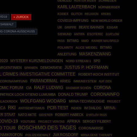
GENOZID
SCHWEDEN
HUNTER BIDEN
KARL LAUTERBACH
NÜRNBERGER
KODEX
GLITCH
RELIGION
KREBS
VID19
« ZURÜCK
COVID19-IMPFUNG
NEW WORLD ORDER
TSANWALT
UK
BEATE BAHNER
GRIPPE
EDGAR
NG CORONA-AUSSCHUSS
SIEMUND
ANTIFA
ESOTERIC
DJATLOW
BITWIG
NWO
RAINER MAUSFELD
PASS
BITWIG
POLARITY
ALICE WEIDEL
MASKENZWANG
ANLEITUNG
2020
MYSTERY KURZMELDUNGEN
SPD
NORD STREAM 1
JUSTUS P. HOFFMANN
ARGENTINIEN
DEMOKRATIE
SPANIEN
L CRIMES INVESTIGATIVE COMMITTEE
ROBERT-KOCH INSTITUT
PARANORMAL
KRIEG
CORONAIMPFUNG
IMMUNSYSTEM
AUF DEN
RALF LUDWIG
CORONA
OMIC FORUM
CIA
DAGMAR SCHÖN
CORONAINFO
DONALD TRUMP
PATRICK LOCH OTIENO LUMUMBA
WOLFGANG WODARG
MRNA-TECHNOLOGIE
BLACKROCK
PROJECT
RKI
PCR-TEST
ECA
MRNA-
IM DIALOG
ANTISEMITISMUS
INDIEN
ER STAAT
NATO AKTE
ROBERT HABECK
GEISTER
DYATLOV PASS
COVID-19
AFRIKA
SERGEY FILBERT
YOUTUBE
PROJECT VERITAS
BOSCHIMO DES TAGES
O TOUR
CORONAKRISE
ENMIKROFON
JVA ROSDORF
POLIZEIGEWALT
MRNA GENE THERAPY