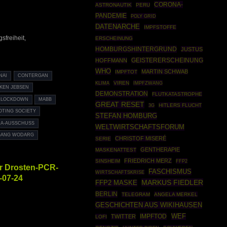
CORONA-
ASTRONAUTIK
PERU
PANDEMIE
POLY GRID
DATENARCHE
IMPFSTOFFE
freiheit,
ERSCHEINUNG
HOMBURGSHINTERGRUND
JUSTUS
HOFFMANN
GEISTERERSCHEINUNG
WHO
MARTIN SCHWAB
IMPFTOT
NAI
CONTERGAN
VIREN
IMPFZWANG
KLIMA
KEN JEBSEN
DEMONSTRATION
FLUTKATASTROPHE
LOCKDOWN
MABB
GREAT RESET
HITLERS FLUCHT
3G
OTING SOCIETY
STEFAN HOMBURG
A-AUSSCHUSS
WELTWIRTSCHAFTSFORUM
GANG WODARG
CHRISTOF MISERÉ
SERIE
GENTHERAPIE
MASKENATTEST
FRIEDRICH MERZ
SINSHEIM
FFP2
r Drosten-PCR-
FASCHISMUS
WIRTSCHAFTSKRISE
0-07-24
MARKUS FIEDLER
FFP2 MASKE
BERLIN
TELEGRAM
ANGELA MERKEL
GESCHICHTEN AUS WIKIHAUSEN
IMPFTOD
WEF
TWITTER
LOFI