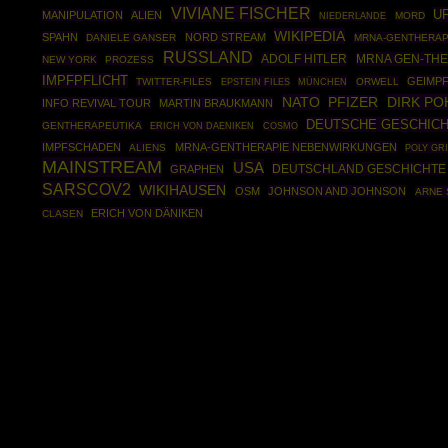
VIVIANE FISCHER
U
MANIPULATION
ALIEN
MORD
NIEDERLANDE
WIKIPEDIA
SPAHN
NORD STREAM
DANIELE GANSER
MRNA-GENTHERA
RUSSLAND
ADOLF HITLER
MRNA GEN-THE
NEW YORK
PROZESS
IMPFPFLICHT
GEIMP
TWITTER-FILES
EPSTEIN FILES
MÜNCHEN
ORWELL
NATO
DIRK P
PFIZER
INFO REVIVAL TOUR
MARTIN BRAUKMANN
DEUTSCHE GESCHIC
GENTHERAPEUTIKA
COSMO
ERICH VON DAENIKEN
IMPFSCHADEN
MRNA-GENTHERAPIE NEBENWIRKUNGEN
ALIENS
POLY GR
MAINSTREAM
USA
DEUTSCHLAND GESCHICHTE
GRAPHEN
SARSCOV2
WIKIHAUSEN
OSM
JOHNSON AND JOHNSON
ARNE 
ERICH VON DÄNIKEN
CLASEN