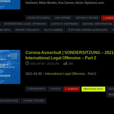
Hameed, Milan Bosika, Ana Garner, Alexis Stylianou uvm.
ALEXIS STYLIANOU
ANA GARNER
ANTONIA FISCHER
« ZURÜ
INTERNATIONAL LEGAL OFFENSIVE
JUSTUS P. HOFFMANN
MICHAEL VERSTRAETEN
ER WEIS
REINER FUELLMICH
SAJI N HAMEED
STIFTUNG CORONA-AUSSCHUSS
T
Corona-Ausschuß | SONDERSITZUNG – 2021-
International Legal Offensive – Part 2
2021-04-30 - 20:10 Uhr
288
2021-04-30 –
International Legal Offensive
– Part 2
CORONAVIRUS
COVID19
« ZURÜCK
DROSTEN-TEST
LOC
REI
NA-AUSSCHUSS
VIVIANE FISCHER