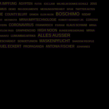
A IMPFUNG
ÄGYPTEN
JENS
PUTIN
ICIC.LAW
WILHELM DOMKE-SCHULZ
SMUS
DEMO
RKI-DOKUMENTE
MEINUNGSFREIHEIT
SPUK
TWITTER AKTEN
BOSCHIMO
IE
COUNTY BLUFF
NSDAP
DÄMON
ELON MUSK
MRNA IMPFTECHNOLOGIE
CORONA
ROBERT KENNEDY JR.
RT
METABIOTA
CORONAVIRUS
FRANKREICH
KLAUS SCHWAB
AYERN
PSIRAM
MRNA-
HIGH NOON
GRAPHENOXID
MRNA-
BUNDESREGIERUNG
ATLOW PASS
ALLES AUSSER
LUMUMBAS AFRIKA
HAINTZ
MASKENPFLICHT
ESCHÄDIGT
SOWJETUNION
SHADOW PEOPLE
UEL ECKERT
ANTONIA FISCHER
PROPAGANDA
JOHANNES