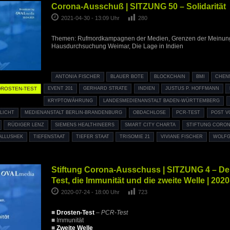
Corona-Ausschuß | SITZUNG 50 – Solidarität
2021-04-30 - 13:09 Uhr
280
Themen: Rufmordkampagnen der Medien, Grenzen der Meinungs
Hausdurchsuchung Weimar, Die Lage in Indien
ANTONIA FISCHER
BLAUER BOTE
BLOCKCHAIN
BMI
CHEN
DROSTEN-TEST
EVENT 201
GERHARD STRATE
INDIEN
JUSTUS P. HOFFMANN
KRYPTOWÄHRUNG
LANDESMEDIENANSTALT BADEN-WÜRTTEMBERG
LICHT
MEDIENANSTALT BERLIN-BRANDENBURG
OBDACHLOSE
PCR-TEST
POST V
RÜDIGER LENZ
SIEMENS HEALTHINEERS
SMART CITY CHARTA
STIFTUNG CORON
ALLUSHEK
TIEFENSTAAT
TIEFER STAAT
TRISOMIE 21
VIVIANE FISCHER
WOLF
Stiftung Corona-Ausschuss | SITZUNG 4 – De
Test, die Immunität und die zweite Welle | 202
2020-07-24 - 18:00 Uhr
723
■
Drosten-Test
–
PCR-Test
■ Immunität
■
Zweite Welle